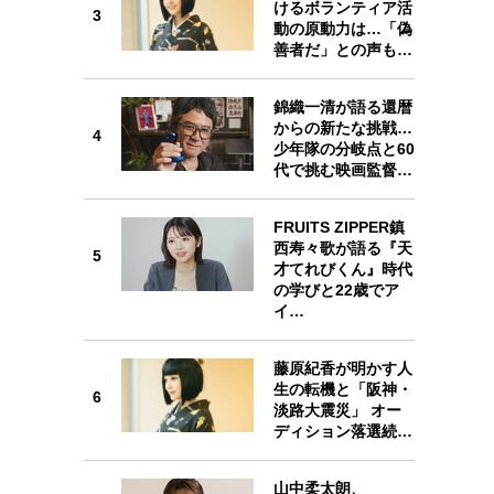
けるボランティア活
プが描く未来
3
3
動の原動力は…「偽
善者だ」との声も…
忘れられない言葉
10代・20代の土台
錦織一清が語る還暦
からの新たな挑戦…
4
4
少年隊の分岐点と60
ーとの歩み方
親になるということ
代で挑む映画監督…
一生モノの愛用品
デザイン
FRUITS ZIPPER鎮
西寿々歌が語る『天
5
5
才てれびくん』時代
の学びと22歳でア
イ…
藤原紀香が明かす人
6
生の転機と「阪神・
6
淡路大震災」 オー
ディション落選続…
山中柔太朗、