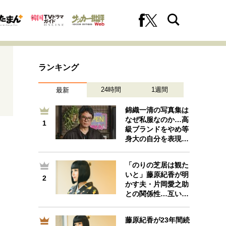
ランキング
24時間
1週間
最新
錦織一清の写真集は
なぜ私服なのか…高
1
1
級ブランドをやめ等
への挑戦
プロフェッショナルの矜持
身大の自分を表現…
「のりの芝居は観た
いと」藤原紀香が明
2
2
ファーストキャリアを拓く
かす夫・片岡愛之助
との関係性…互い…
藤原紀香が23年間続