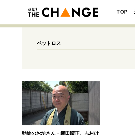
TOP
ペットロス
注目の記事テーマで探す
SPECIAL
サイトの核・哲学
キャリア・働き方
動物のお坊さん・横田晴正、志村け