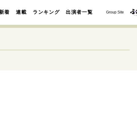
新着
連載
ランキング
出演者一覧
Group Site
運命を変えた出会い
決断の裏側
挫折からの再起
未知
表現者の葛藤
人生が動いた日
10代の挫折と原点
セカンドキャリアの描き方
独立という決断
大人の学び直し
夢を掴む選択