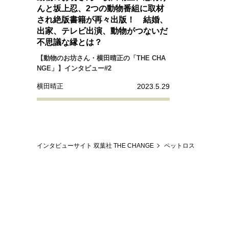
経営・ビジネス
んと坂上忍、2つの動物番組に取材
され絶版書籍が再々出版！ 結婚、
出家、テレビ出演、動物がつないだ
マインドセット
不思議な縁とは？
【動物のお坊さん・横田晴正の「THE CHA
NGE」】インタビュー#2
ライフスタイル・生き方
2023.5.29
横田晴正
社会・カルチャー・マネー
インタビューサイト 双葉社 THE CHANGE
ペットロス