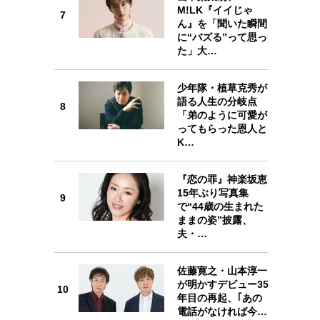
M!LK『イイじゃ
7
7
ん』を「聞いた瞬間
に“バズる”って思っ
た」大…
少年隊・植草克秀が
語る人生の分岐点
8
8
「弟のように可愛が
ってもらった恩人と
K…
『恋の罪』神楽坂恵
15年ぶり写真集
9
9
で“44歳の生まれた
ままの姿”披露、
夫・…
佐藤寛之・山本淳一
が明かすデビュー35
10
10
年目の再起、｢あの
電話がなければ今…