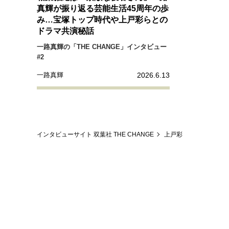
経営・ビジネス
真輝が振り返る芸能生活45周年の歩
み…宝塚トップ時代や上戸彩らとの
ドラマ共演秘話
マインドセット
一路真輝の「THE CHANGE」インタビュー
#2
ライフスタイル・生き方
2026.6.13
一路真輝
社会・カルチャー・マネー
インタビューサイト 双葉社 THE CHANGE
上戸彩