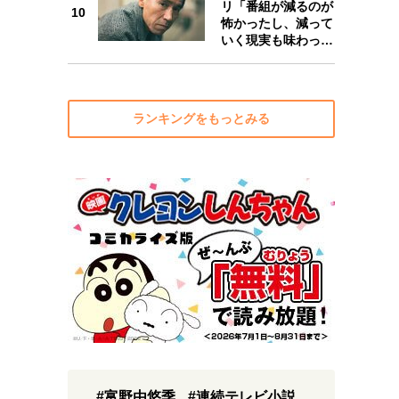
リ「番組が減るのが
10
怖かったし、減って
いく現実も味わっ…
ランキングをもっとみる
#富野由悠季
#連続テレビ小説