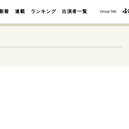
新着
連載
ランキング
出演者一覧
Group Site
運命を変えた出会い
決断の裏側
挫折からの再起
未知
表現者の葛藤
人生が動いた日
10代の挫折と原点
セカンドキャリアの描き方
独立という決断
大人の学び直し
夢を掴む選択