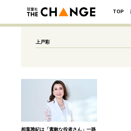
TOP
上戸彩
注目の記事テーマで探す
SPECIAL
サイトの核・哲学
キャリア・働き方
相葉雅紀は「素敵な役者さん」一路