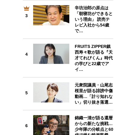
プが描く未来
辛坊治郎の原点は
3
「朝寝坊ができると
3
いう理由」 読売テ
忘れられない言葉
10代・20代の土台
レビ入社から54歳
で…
親になるということ
FRUITS ZIPPER鎮
4
西寿々歌が語る『天
一生モノの愛用品
4
才てれびくん』時代
デザイン
の学びと22歳でア
イ…
元衆院議員・山尾志
5
桜里が語る誹謗中傷
5
動画…「計り知れな
い」切り抜き落選…
錦織一清が語る還暦
からの新たな挑戦…
6
6
少年隊の分岐点と60
代で挑む映画監督…