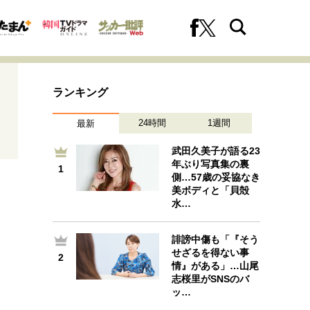
ランキング
24時間
1週間
最新
武田久美子が語る23
年ぶり写真集の裏
1
1
側…57歳の妥協なき
への挑戦
プロフェッショナルの矜持
美ボディと「貝殻
水…
誹謗中傷も「『そう
2
ファーストキャリアを拓く
せざるを得ない事
2
情』がある」…山尾
志桜里がSNSのバ
ッ…