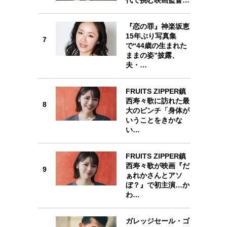
『恋の罪』神楽坂恵
15年ぶり写真集
7
7
で“44歳の生まれた
ままの姿”披露、
夫・…
FRUITS ZIPPER鎮
8
西寿々歌に訪れた最
8
大のピンチ「身体が
いうことをきかな
い…
9
FRUITS ZIPPER鎮
西寿々歌が映画『だ
9
ぁれかさんとアソ
ぼ？』で初主演…か
わ…
10
ガレッジセール・ゴ