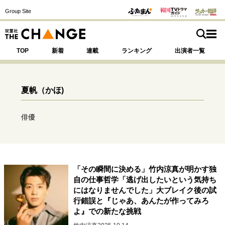
Group Site
TOP
新着
連載
ランキング
出演者一覧
夏帆
（かほ)
注目の記事テーマで探す
SPECIAL
俳優
サイトの核・哲学
運命を変えた出会い
決断の裏側
挫折からの再起
「その瞬間に決める」竹内涼真が明かす独
未知への挑戦
プロフェッショナルの矜持
自の仕事哲学「逃げ出したいという気持ち
にはなりませんでした」大ブレイク後の試
表現者の葛藤
人生が動いた日
10代の挫折と原点
行錯誤と『じゃあ、あんたが作ってみろ
よ』での新たな挑戦