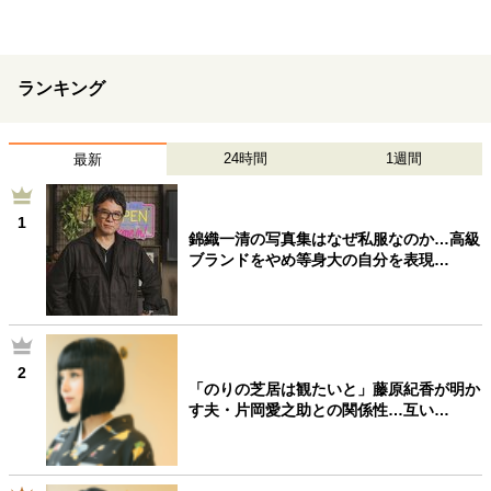
40代からの景色
50代のリアル
美しさの哲学
パートナーとの歩み方
親になるということ
病が教えてくれたこと
移住という選択
ランキング
熱狂できるもの
一生モノの愛用品
私を彩るエッセンス
60代のネクストステージ
70代のグランドデザイン
24時間
1週間
最新
1
錦織一清の写真集はなぜ私服なのか…高級
社会・カルチャー・マネー
ブランドをやめ等身大の自分を表現…
地域とつながる/お金との付き合い方
2
「のりの芝居は観たいと」藤原紀香が明か
す夫・片岡愛之助との関係性…互い…