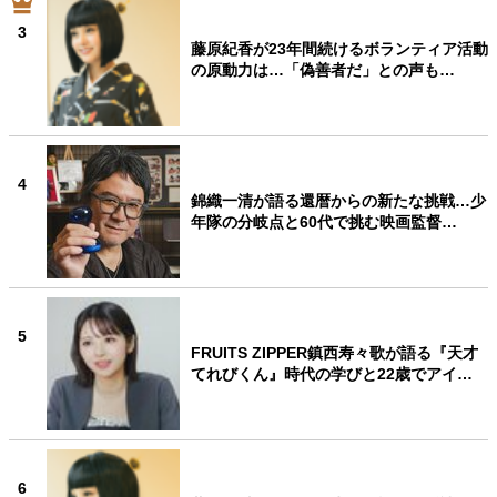
3
藤原紀香が23年間続けるボランティア活動
の原動力は…「偽善者だ」との声も…
4
錦織一清が語る還暦からの新たな挑戦…少
年隊の分岐点と60代で挑む映画監督…
5
FRUITS ZIPPER鎮西寿々歌が語る『天才
てれびくん』時代の学びと22歳でアイ…
6