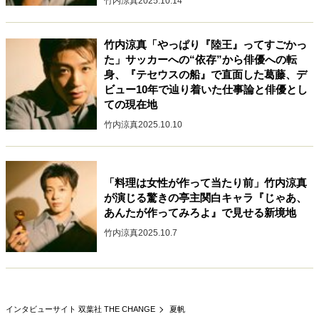
竹内涼真
2025.10.14
キャリア・働き方
セカンドキャリアの描き方
独立という決断
竹内涼真「やっぱり『陸王』ってすごかっ
大人の学び直し
ファーストキャリアを拓く
た」サッカーへの“依存”から俳優への転
夢を掴む選択
身、『テセウスの船』で直面した葛藤、デ
ビュー10年で辿り着いた仕事論と俳優とし
ての現在地
経営・ビジネス
竹内涼真
2025.10.10
リーダーの流儀
変革の原動力
次世代へのバトン
トップが描く未来
「料理は女性が作って当たり前」竹内涼真
が演じる驚きの亭主関白キャラ『じゃあ、
あんたが作ってみろよ』で見せる新境地
マインドセット
竹内涼真
2025.10.7
重圧との向き合い方
一流のルーティン
20代の現在地
忘れられない言葉
10代・20代の土台
インタビューサイト 双葉社 THE CHANGE
夏帆
ライフスタイル・生き方