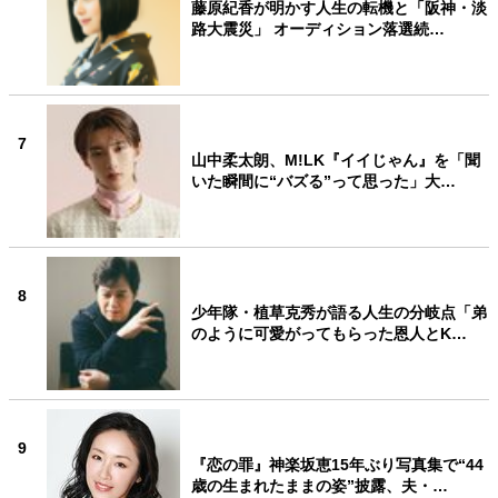
藤原紀香が明かす人生の転機と「阪神・淡
路大震災」 オーディション落選続…
7
山中柔太朗、M!LK『イイじゃん』を「聞
いた瞬間に“バズる”って思った」大…
8
少年隊・植草克秀が語る人生の分岐点「弟
のように可愛がってもらった恩人とK…
9
『恋の罪』神楽坂恵15年ぶり写真集で“44
歳の生まれたままの姿”披露、夫・…