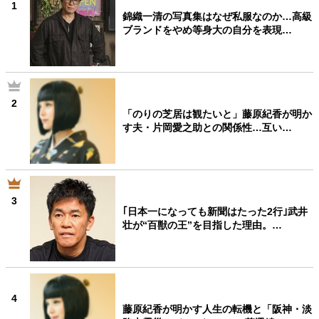
1
40代からの景色
50代のリアル
美しさの哲学
錦織一清の写真集はなぜ私服なのか…高級
ブランドをやめ等身大の自分を表現…
パートナーとの歩み方
親になるということ
病が教えてくれたこと
移住という選択
熱狂できるもの
一生モノの愛用品
私を彩るエッセンス
60代のネクストステージ
70代のグランドデザイン
2
「のりの芝居は観たいと」藤原紀香が明か
す夫・片岡愛之助との関係性…互い…
社会・カルチャー・マネー
地域とつながる/お金との付き合い方
3
｢日本一になっても新聞はたった2行｣武井
壮が“百獣の王”を目指した理由。…
4
藤原紀香が明かす人生の転機と「阪神・淡