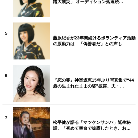
路大震災」 オーディション落選続…
5
藤原紀香が23年間続けるボランティア活動
の原動力は…「偽善者だ」との声も…
6
『恋の罪』神楽坂恵15年ぶり写真集で“44
歳の生まれたままの姿”披露、夫・…
7
松平健が語る「マツケンサンバ」誕生秘
話、「初めて舞台で披露したとき、お…