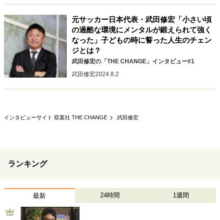
キャリア・働き方
元サッカー日本代表・武田修宏「小さい頃
セカンドキャリアの描き方
独立という決断
の過酷な環境にメンタルが鍛えられて強く
大人の学び直し
ファーストキャリアを拓く
なった」子どもの時に誓った人生のチェン
夢を掴む選択
ジとは？
武田修宏の「THE CHANGE」インタビュー#1
武田修宏
2024.8.2
経営・ビジネス
リーダーの流儀
変革の原動力
次世代へのバトン
トップが描く未来
インタビューサイト 双葉社 THE CHANGE
武田修宏
マインドセット
ランキング
重圧との向き合い方
一流のルーティン
20代の現在地
忘れられない言葉
10代・20代の土台
24時間
1週間
最新
ライフスタイル・生き方