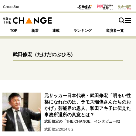
Group Site
TOP
新着
連載
ランキング
出演者一覧
武田修宏
（たけだのぶひろ)
注目の記事テーマで探す
SPECIAL
サイトの核・哲学
元サッカー日本代表・武田修宏「明るい性
運命を変えた出会い
決断の裏側
挫折からの再起
格になれたのは、ラモス瑠偉さんたちのお
未知への挑戦
プロフェッショナルの矜持
かげ」芸能界の恩人、和田アキ子に伝えた
事務所退所の真意とは？
表現者の葛藤
人生が動いた日
10代の挫折と原点
武田修宏の「THE CHANGE」インタビュー#2
武田修宏
2024.8.2