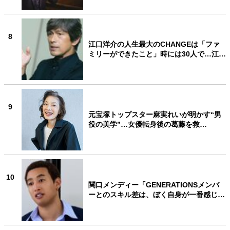
8
江口洋介の人生最大のCHANGEは「ファ
ミリーができたこと」時には30人で…江…
9
元宝塚トップスター麻実れいが明かす“男
役の美学”…女優転身後の葛藤を救…
10
関口メンディー「GENERATIONSメンバ
ーとのスキル差は、ぼく自身が一番感じ…