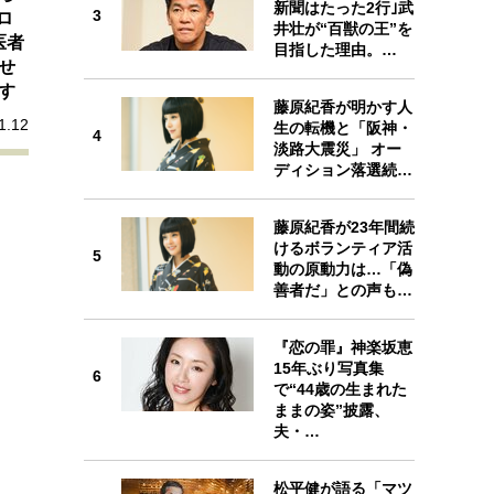
新聞はたった2行｣武
プが描く未来
3
3
ロ
井壮が“百獣の王”を
医者
目指した理由。…
せ
忘れられない言葉
10代・20代の土台
す
藤原紀香が明かす人
1.12
生の転機と「阪神・
4
4
淡路大震災」 オー
ーとの歩み方
親になるということ
ディション落選続…
一生モノの愛用品
デザイン
藤原紀香が23年間続
けるボランティア活
5
5
動の原動力は…「偽
善者だ」との声も…
『恋の罪』神楽坂恵
15年ぶり写真集
6
6
で“44歳の生まれた
ままの姿”披露、
夫・…
松平健が語る「マツ