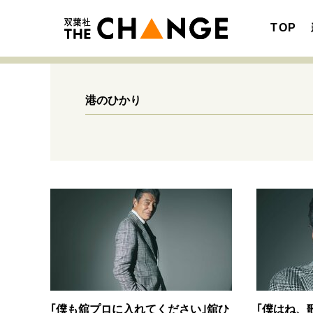
TOP
港のひかり
注目の記事テーマで探す
SPECIAL
サイトの核・哲学
キャリア・働き方
｢僕も舘プロに入れてください｣舘ひ
｢僕はね、