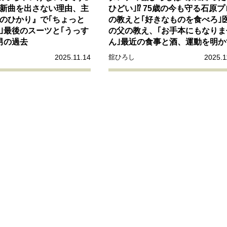
リーダーの流儀
変革の原動力
次世代へのバトン
トッ
新曲を出さない理由、主
ひどい｣⁉ 75歳の今も守る石原プ
のひかり』で｢ちょっと
の教えと｢好きなものを食べろ｣
｣最後のスーツと｢うっす
の父の教え、｢お手本にもなりま
重圧との向き合い方
一流のルーティン
20代の現在地
男の過去
ん｣最近の食事と酒、運動を明か
2025.11.14
2025.1
舘ひろし
40代からの景色
50代のリアル
美しさの哲学
パートナ
病が教えてくれたこと
移住という選択
熱狂できるもの
私を彩るエッセンス
60代のネクストステージ
70代のグランド
地域とつながる/お金との付き合い方