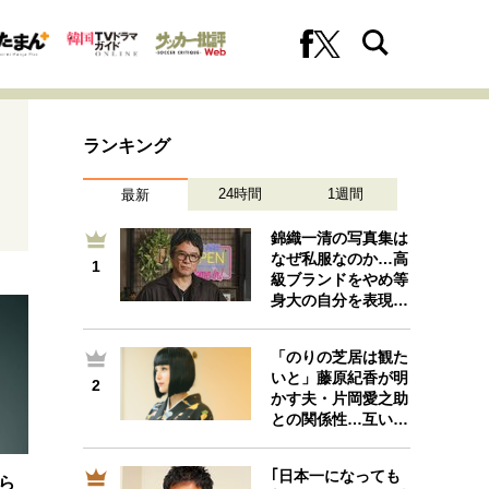
ランキング
24時間
1週間
最新
錦織一清の写真集は
なぜ私服なのか…高
1
1
級ブランドをやめ等
への挑戦
プロフェッショナルの矜持
身大の自分を表現…
「のりの芝居は観た
いと」藤原紀香が明
2
2
ファーストキャリアを拓く
かす夫・片岡愛之助
との関係性…互い…
｢日本一になっても
ら