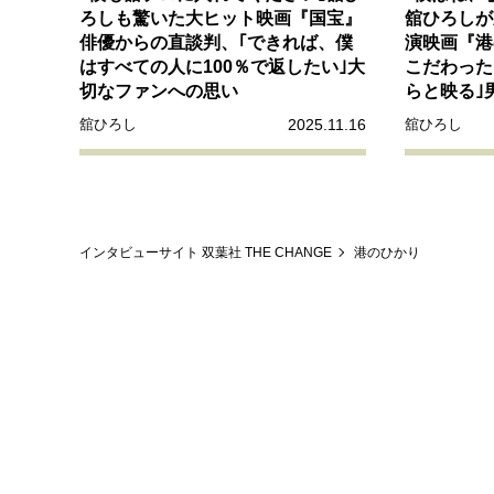
経営・ビジネス
ろしも驚いた大ヒット映画『国宝』
舘ひろしが
俳優からの直談判、｢できれば、僕
演映画『港
はすべての人に100％で返したい｣大
こだわった
マインドセット
切なファンへの思い
らと映る｣
2025.11.16
舘ひろし
舘ひろし
ライフスタイル・生き方
インタビューサイト 双葉社 THE CHANGE
港のひかり
社会・カルチャー・マネー