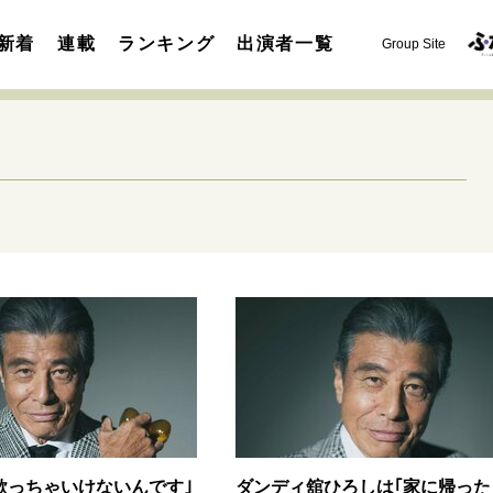
新着
連載
ランキング
出演者一覧
Group Site
運命を変えた出会い
決断の裏側
挫折からの再起
未知
表現者の葛藤
人生が動いた日
10代の挫折と原点
セカンドキャリアの描き方
独立という決断
大人の学び直し
夢を掴む選択
歌っちゃいけないんです｣
ダンディ舘ひろしは｢家に帰った