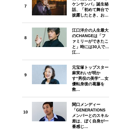
7
ケンサンバ」誕生秘
7
話、「初めて舞台で
披露したとき、お…
江口洋介の人生最大
のCHANGEは「フ
8
8
ァミリーができたこ
と」時には30人で…
江…
元宝塚トップスター
麻実れいが明か
9
9
す“男役の美学”…女
優転身後の葛藤を
救…
関口メンディー
「GENERATIONS
10
10
メンバーとのスキル
差は、ぼく自身が一
番感じ…