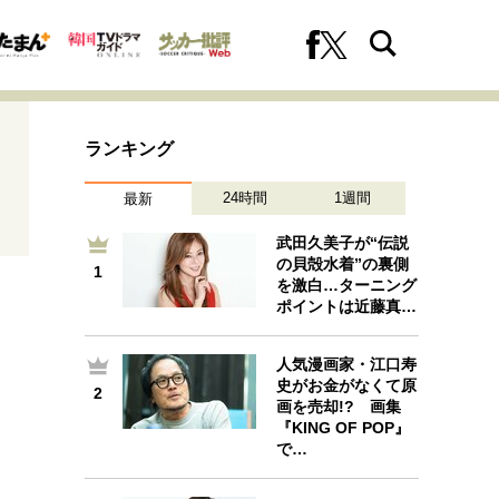
ランキング
24時間
1週間
最新
武田久美子が“伝説
の貝殻水着”の裏側
1
1
を激白…ターニング
への挑戦
プロフェッショナルの矜持
ポイントは近藤真…
人気漫画家・江口寿
史がお金がなくて原
2
ファーストキャリアを拓く
画を売却!? 画集
2
『KING OF POP』
で…