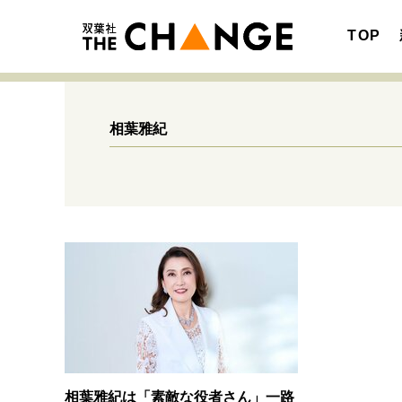
TOP
相葉雅紀
注目の記事テーマで探す
SPECIAL
サイトの核・哲学
キャリア・働き方
相葉雅紀は「素敵な役者さん」一路