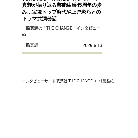
経営・ビジネス
真輝が振り返る芸能生活45周年の歩
み…宝塚トップ時代や上戸彩らとの
ドラマ共演秘話
マインドセット
一路真輝の「THE CHANGE」インタビュー
#2
ライフスタイル・生き方
2026.6.13
一路真輝
社会・カルチャー・マネー
インタビューサイト 双葉社 THE CHANGE
相葉雅紀