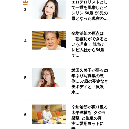
エロテロリストとし
プが描く未来
て一世を風靡したイ
3
3
ンリン 50歳で3児の
母となった現在の…
忘れられない言葉
10代・20代の土台
辛坊治郎の原点は
「朝寝坊ができると
4
4
ーとの歩み方
親になるということ
いう理由」 読売テ
レビ入社から54歳
一生モノの愛用品
で…
デザイン
武田久美子が語る23
5
年ぶり写真集の裏
5
側…57歳の妥協なき
美ボディと「貝殻
水…
6
辛坊治郎が振り返る
太平洋横断“クジラ
6
襲撃”と生還の真
実…愛用ヨットに
妻…