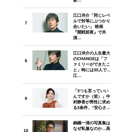
7
江口洋介「同じレベ
ルで対等にぶつかり
7
合いたい」 映画
『開戦前夜』で共
演…
8
江口洋介の人生最大
のCHANGEは「フ
8
ァミリーができたこ
と」時には30人で…
江…
9
「3つも言っていい
んですか（笑）」中
9
村静香が男性に求め
る3条件、“安心さ…
10
錦織一清の写真集は
なぜ私服なのか…高
10