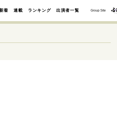
新着
連載
ランキング
出演者一覧
Group Site
運命を変えた出会い
決断の裏側
挫折からの再起
未知
表現者の葛藤
人生が動いた日
10代の挫折と原点
セカンドキャリアの描き方
独立という決断
大人の学び直し
夢を掴む選択