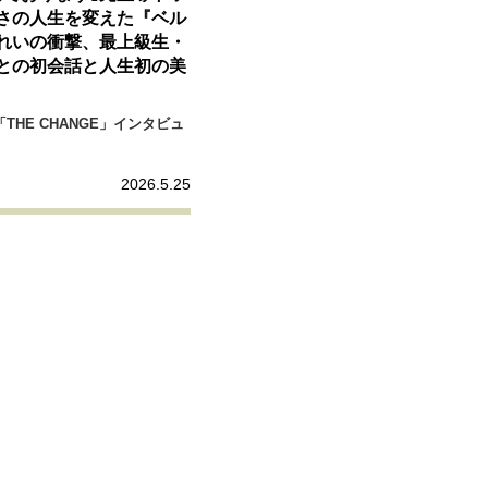
リーダーの流儀
変革の原動力
次世代へのバトン
トッ
さの人生を変えた『ベル
れいの衝撃、最上級生・
との初会話と人生初の美
重圧との向き合い方
一流のルーティン
20代の現在地
THE CHANGE」インタビュ
40代からの景色
50代のリアル
美しさの哲学
パートナ
2026.5.25
病が教えてくれたこと
移住という選択
熱狂できるもの
私を彩るエッセンス
60代のネクストステージ
70代のグランド
地域とつながる/お金との付き合い方