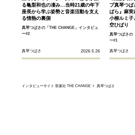
経営・ビジネス
る亀梨和也の凄み…当時21歳の年下
プ真琴つば
座長から学ぶ姿勢と音楽活動を支え
ばら』麻実
る情熱の裏側
小柳ルミ子
マインドセット
空ひばり
真琴つばさの「THE CHANGE」インタビュ
ー#2
真琴つばさの「
ー#1
ライフスタイル・生き方
2026.5.26
真琴つばさ
真琴つばさ
社会・カルチャー・マネー
インタビューサイト 双葉社 THE CHANGE
真琴つばさ