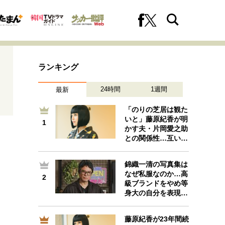
ランキング
24時間
1週間
最新
「のりの芝居は観た
いと」藤原紀香が明
1
1
かす夫・片岡愛之助
への挑戦
プロフェッショナルの矜持
との関係性…互い…
錦織一清の写真集は
なぜ私服なのか…高
2
2
ファーストキャリアを拓く
級ブランドをやめ等
身大の自分を表現…
藤原紀香が23年間続