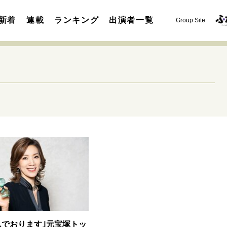
新着
連載
ランキング
出演者一覧
Group Site
運命を変えた出会い
決断の裏側
挫折からの再起
未知
表現者の葛藤
人生が動いた日
10代の挫折と原点
セカンドキャリアの描き方
独立という決断
大人の学び直し
夢を掴む選択
んでおります｣元宝塚トッ