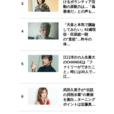
けるボランティア活
プが描く未来
3
3
動の原動力は…「偽
善者だ」との声も…
忘れられない言葉
10代・20代の土台
「天皇と本気で議論
してみたい」92歳現
4
4
役・田原総一朗
ーとの歩み方
親になるということ
の“意欲”…昨今の
体…
一生モノの愛用品
デザイン
江口洋介の人生最大
のCHANGEは「フ
5
5
ァミリーができたこ
と」時には30人で…
江…
武田久美子が“伝説
6
の貝殻水着”の裏側
6
を激白…ターニング
ポイントは近藤真…