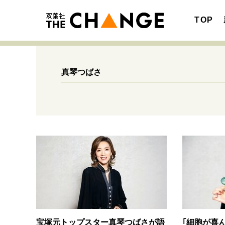
TOP
真琴つばさ
注目の記事テーマで探す
SPECIAL
サイトの核・哲学
キャリア・働き方
宝塚元トップスター真琴つばさが語
｢細胞が喜