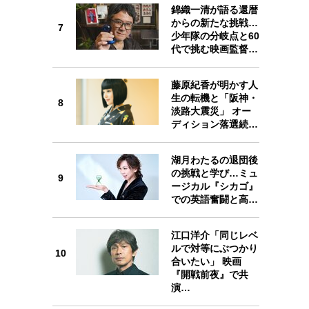
錦織一清が語る還暦
からの新たな挑戦…
7
7
少年隊の分岐点と60
代で挑む映画監督…
藤原紀香が明かす人
生の転機と「阪神・
8
淡路大震災」 オー
8
ディション落選続…
湖月わたるの退団後
の挑戦と学び…ミュ
9
ージカル『シカゴ』
9
での英語奮闘と高…
江口洋介「同じレベ
ルで対等にぶつかり
10
合いたい」 映画
10
『開戦前夜』で共
演…