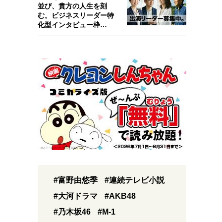
並び、貴方の人生を刻
む。ビジネスリーダー特
化型インタビュー枠
『Key person』始…
#富野由悠季
#連続テレビ小説
#大河ドラマ
#AKB48
#乃木坂46
#M-1