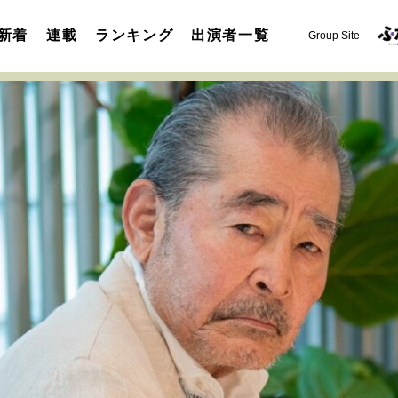
新着
連載
ランキング
出演者一覧
Group Site
運命を変えた出会い
決断の裏側
挫折からの再起
未知
表現者の葛藤
人生が動いた日
10代の挫折と原点
セカンドキャリアの描き方
独立という決断
大人の学び直し
夢を掴む選択