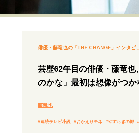
経営・ビジネス
マインドセット
ライフスタイル・生き方
俳優・藤竜也の「THE CHANGE」インタビュ
芸歴62年目の俳優・藤竜
のかな」最初は想像がつか
社会・カルチャー・マネー
藤竜也
#連続テレビ小説
#おかえりモネ
#やすらぎの郷