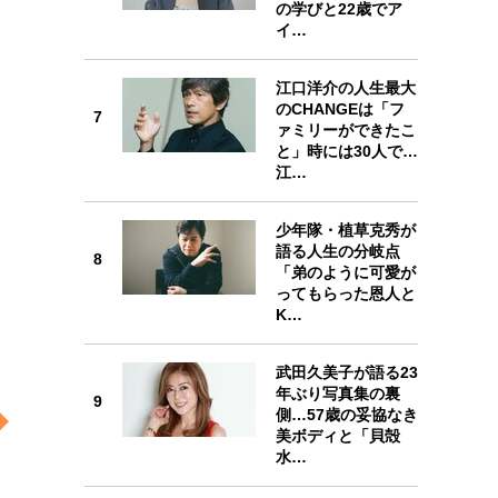
の学びと22歳でア
イ…
江口洋介の人生最大
のCHANGEは「フ
7
7
ァミリーができたこ
と」時には30人で…
江…
少年隊・植草克秀が
語る人生の分岐点
8
8
「弟のように可愛が
ってもらった恩人と
K…
武田久美子が語る23
年ぶり写真集の裏
9
9
側…57歳の妥協なき
美ボディと「貝殻
水…