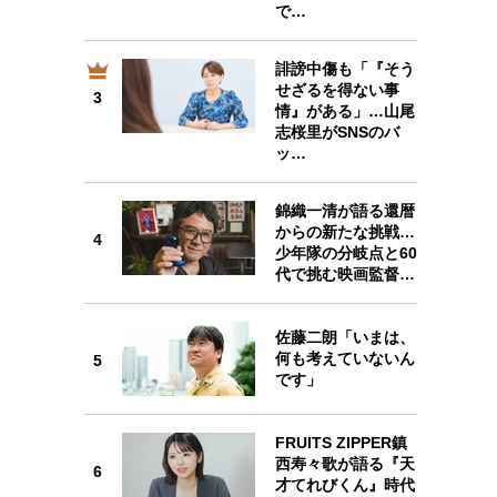
で…
誹謗中傷も「『そう
せざるを得ない事
3
3
情』がある」…山尾
志桜里がSNSのバ
ッ…
錦織一清が語る還暦
4
からの新たな挑戦…
4
少年隊の分岐点と60
代で挑む映画監督…
佐藤二朗「いまは、
何も考えていないん
5
5
です」
FRUITS ZIPPER鎮
西寿々歌が語る『天
6
6
才てれびくん』時代