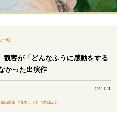
リーダーの流儀
変革の原動力
次世代へのバトン
トッ
重圧との向き合い方
一流のルーティン
20代の現在地
40代からの景色
50代のリアル
美しさの哲学
パートナ
ー#2
病が教えてくれたこと
移住という選択
熱狂できるもの
私を彩るエッセンス
60代のネクストステージ
70代のグランド
也、観客が「どんなふうに感動をする
なかった出演作
地域とつながる/お金との付き合い方
2024.7.11
#森山未來
#真木よう子
#原日出子