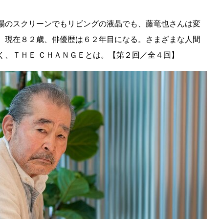
場のスクリーンでもリビングの液晶でも、藤竜也さんは変
。現在８２歳、俳優歴は６２年目になる。さまざまな人間
く、ＴＨＥ ＣＨＡＮＧＥとは。【第２回／全４回】