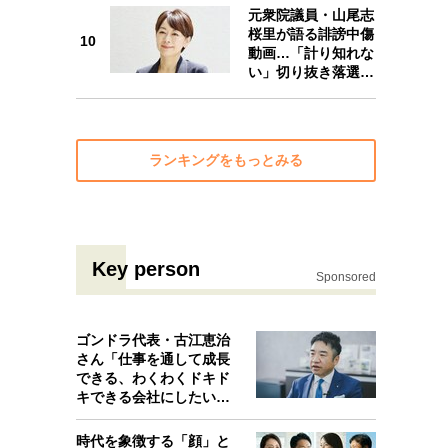
元衆院議員・山尾志
10
桜里が語る誹謗中傷
10
動画…「計り知れな
い」切り抜き落選…
ランキングをもっとみる
Key person
Sponsored
ゴンドラ代表・古江恵治
さん「仕事を通して成長
できる、わくわくドキド
キできる会社にしたいと
考えたんで…
時代を象徴する「顔」と