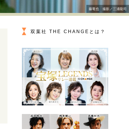
プが描く未来
藤竜也 撮影／三浦龍司
忘れられない言葉
10代・20代の土台
双葉社 THE CHANGEとは？
ーとの歩み方
親になるということ
一生モノの愛用品
デザイン