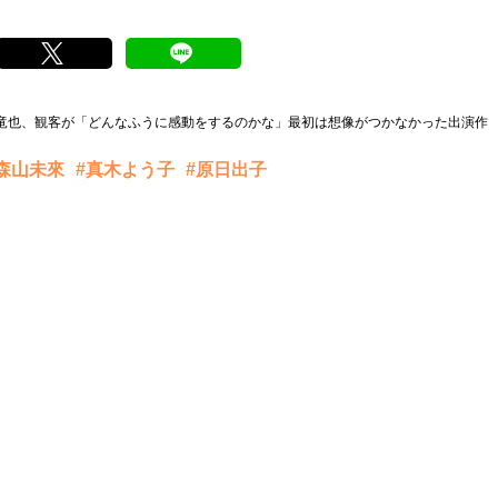
藤竜也、観客が「どんなふうに感動をするのかな」最初は想像がつかなかった出演作
森山未來
#真木よう子
#原日出子