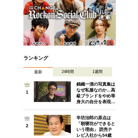
ランキング
24時間
1週間
最新
錦織一清の写真集は
なぜ私服なのか…高
1
1
級ブランドをやめ等
身大の自分を表現…
辛坊治郎の原点は
「朝寝坊ができると
2
2
いう理由」 読売テ
レビ入社から54歳