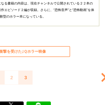
になる書籍の内容は、現在チャンネルで公開されている２２本の
作エピソード２編が収録。さらに、“恐怖音声”と“恐怖動画”を体
体験型のホラー本になっている。
｢衝撃を受けた｣Ｑホラー映像
2
3