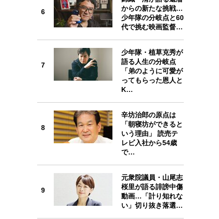
からの新たな挑戦…
6
6
少年隊の分岐点と60
代で挑む映画監督…
少年隊・植草克秀が
語る人生の分岐点
7
7
「弟のように可愛が
ってもらった恩人と
K…
辛坊治郎の原点は
8
「朝寝坊ができると
8
いう理由」 読売テ
レビ入社から54歳
で…
9
元衆院議員・山尾志
桜里が語る誹謗中傷
9
動画…「計り知れな
い」切り抜き落選…