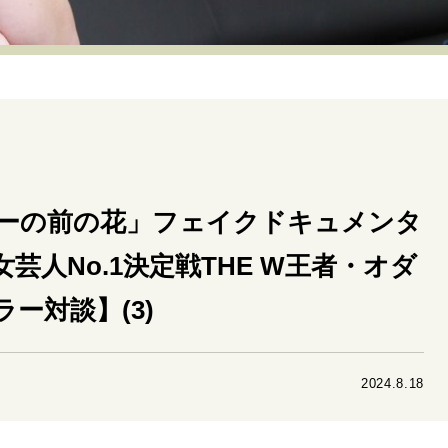
リーダーの流儀
変革の原動力
次世代へのバトン
トッ
重圧との向き合い方
一流のルーティン
20代の現在地
40代からの景色
50代のリアル
美しさの哲学
パートナ
病が教えてくれたこと
移住という選択
熱狂できるもの
私を彩るエッセンス
60代のネクストステージ
70代のグランド
ーの前の花」フェイクドキュメンタ
芸人No.1決定戦THE W王者・オダ
地域とつながる/お金との付き合い方
ー対談】(3)
2024.8.18