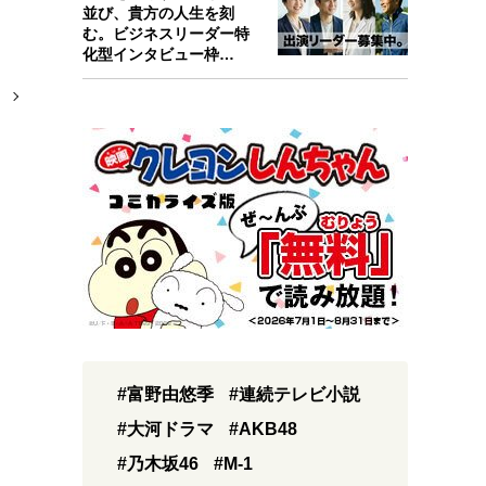
並び、貴方の人生を刻
む。ビジネスリーダー特
化型インタビュー枠
『Key person』始…
#富野由悠季
#連続テレビ小説
#大河ドラマ
#AKB48
#乃木坂46
#M-1