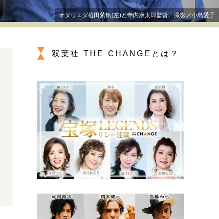
プが描く未来
オダウエダ植田紫帆(左)と寺内康太郎監督。撮影／小島愛子
忘れられない言葉
10代・20代の土台
双葉社 THE CHANGEとは？
ーとの歩み方
親になるということ
一生モノの愛用品
デザイン