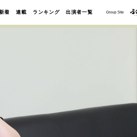
新着
連載
ランキング
出演者一覧
Group Site
運命を変えた出会い
決断の裏側
挫折からの再起
未知
表現者の葛藤
人生が動いた日
10代の挫折と原点
セカンドキャリアの描き方
独立という決断
大人の学び直し
夢を掴む選択