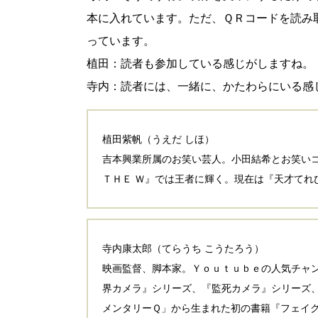
本に入れています。ただ、ＱＲコードを読み
っています。
植田：読者も参加している感じがしますね。
寺内：読者には、一緒に、かたわらにいる感
植田紫帆（うえだ しほ）
吉本興業所属のお笑い芸人。小田結希とお笑いコ
ＴＨＥ Ｗ』では王者に輝く。現在は『天才てれ
寺内康太郎（てらうち こうたろう）
映画監督、脚本家。Ｙｏｕｔｕｂｅの人気チャ
界カメラ』シリーズ、『監死カメラ』シリーズ
メンタリーＱ」から生まれた初の書籍『フェイ