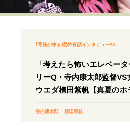
経営・ビジネス
マインドセット
ライフスタイル・生き方
｢背筋が凍る｣恐怖夜話インタビュー#3
「考えたら怖いエレベータ
リーQ・寺内康太郎監督VS女
社会・カルチャー・マネー
ウエダ植田紫帆【真夏のホラ
寺内康太郎
植田紫帆