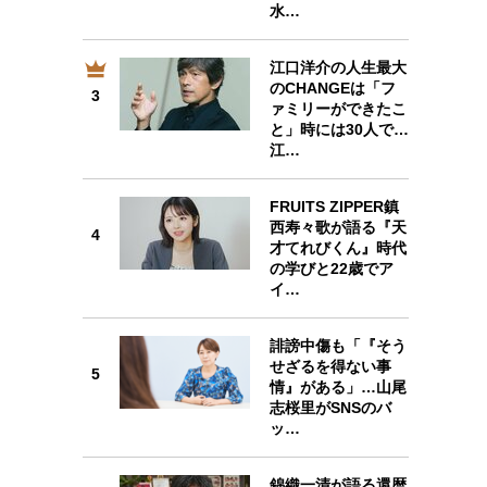
水…
江口洋介の人生最大
のCHANGEは「フ
3
3
ァミリーができたこ
と」時には30人で…
江…
FRUITS ZIPPER鎮
西寿々歌が語る『天
4
4
才てれびくん』時代
の学びと22歳でア
イ…
誹謗中傷も「『そう
せざるを得ない事
5
5
情』がある」…山尾
志桜里がSNSのバ
ッ…
錦織一清が語る還暦