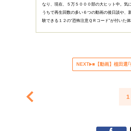
なり、現在、５万５０００部の大ヒット中。気
うちで再生回数の多い６つの動画の後日談や、新
験できる１２の“恐怖注意ＱＲコード”が付いた
NEXT
■【動画】植田選
1