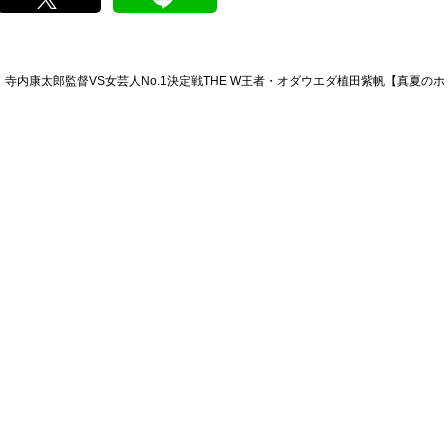
内康太郎監督VS女芸人No.1決定戦THE W王者・オダウエダ植田紫帆【真夏のホ