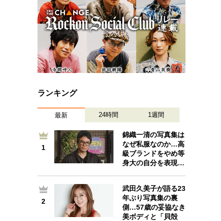
ランキング
24時間
1週間
最新
錦織一清の写真集は
なぜ私服なのか…高
1
1
級ブランドをやめ等
身大の自分を表現…
武田久美子が語る23
年ぶり写真集の裏
2
2
側…57歳の妥協なき
美ボディと「貝殻