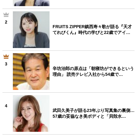
2
FRUITS ZIPPER鎮西寿々歌が語る『天才
てれびくん』時代の学びと22歳でアイ…
3
辛坊治郎の原点は「朝寝坊ができるという
理由」 読売テレビ入社から54歳で…
4
武田久美子が語る23年ぶり写真集の裏側…
57歳の妥協なき美ボディと「貝殻水…