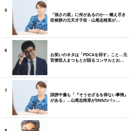
5
「強さの底」に何があるのか──燃え尽き
症候群の元天才子役・山尾志桜里が…
6
お笑いのネタは「PDCAを回す」こと…元
官僚芸人まつもとが語るコンサルとお…
7
誹謗中傷も「『そうせざるを得ない事情』
がある」…山尾志桜里がSNSのバッ…
8