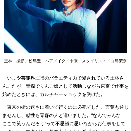
40代からの景色
美しさの哲学
パートナーとの歩み方
親になるということ
病が教えてくれたこと
移住という選択
熱狂できるもの
一生モノの愛用品
私を彩るエッセンス
60代のネクストステージ
70代のグランドデザイン
社会・カルチャー・マネー
王林 撮影／松島豊 ヘアメイク／未来 スタイリスト／白島茉奈
地域とつながる/お金との付き合い方
いまや芸能界屈指のバラエティ力で愛されている王林さ
ん。だが、青森でりんご娘として活動しながら東京で仕事を
始めたときには、カルチャーショックを受けた。
「東京の街の速さに着いて行くのに必死でした。言葉も通じ
ませんし、感性も青森の人と違いました。“なんでみんな、
ここで笑うんだろう”って不思議に思いながらお仕事をして