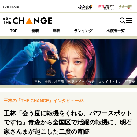
Group Site
TOP
新着
連載
ランキング
出演者一覧
注目の記事テーマで探す
SPECIAL
王林 撮影／松島豊 ヘアメイク／未来 スタイリスト／白島茉奈
サイトの核・哲学
王林の「THE CHANGE」インタビュー#3
運命を変えた出会い
決断の裏側
挫折からの再起
未知への挑戦
プロフェッショナルの矜持
王林「会う度に転機をくれる、パワースポット
表現者の葛藤
人生が動いた日
10代の挫折と原点
ですね」青森から全国区で活躍の転機に、明石
家さんまが起こした二度の奇跡