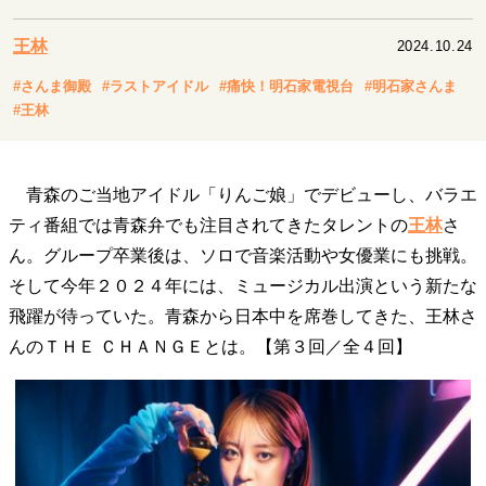
キャリア・働き方
セカンドキャリアの描き方
独立という決断
王林
2024.10.24
大人の学び直し
ファーストキャリアを拓く
#さんま御殿
#ラストアイドル
#痛快！明石家電視台
#明石家さんま
夢を掴む選択
#王林
経営・ビジネス
青森のご当地アイドル「りんご娘」でデビューし、バラエ
リーダーの流儀
変革の原動力
次世代へのバトン
ティ番組では青森弁でも注目されてきたタレントの
王林
さ
トップが描く未来
ん。グループ卒業後は、ソロで音楽活動や女優業にも挑戦。
そして今年２０２４年には、ミュージカル出演という新たな
飛躍が待っていた。青森から日本中を席巻してきた、王林さ
マインドセット
んのＴＨＥ ＣＨＡＮＧＥとは。【第３回／全４回】
重圧との向き合い方
一流のルーティン
20代の現在地
忘れられない言葉
10代・20代の土台
ライフスタイル・生き方