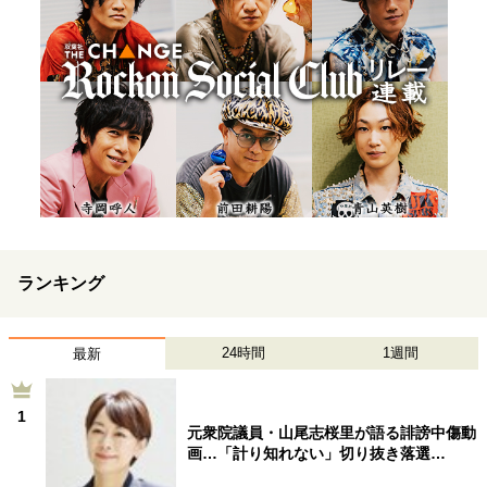
ランキング
24時間
1週間
最新
1
元衆院議員・山尾志桜里が語る誹謗中傷動
画…「計り知れない」切り抜き落選…