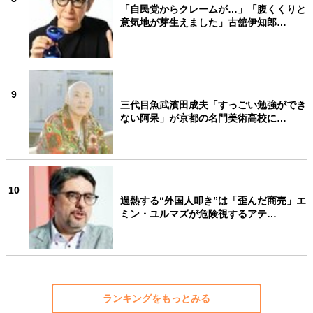
「自民党からクレームが…」「腹くくりと
意気地が芽生えました」古舘伊知郎…
9
三代目魚武濱田成夫「すっごい勉強ができ
ない阿呆」が京都の名門美術高校に…
10
過熱する“外国人叩き”は「歪んだ商売」エ
ミン・ユルマズが危険視するアテ…
ランキングをもっとみる