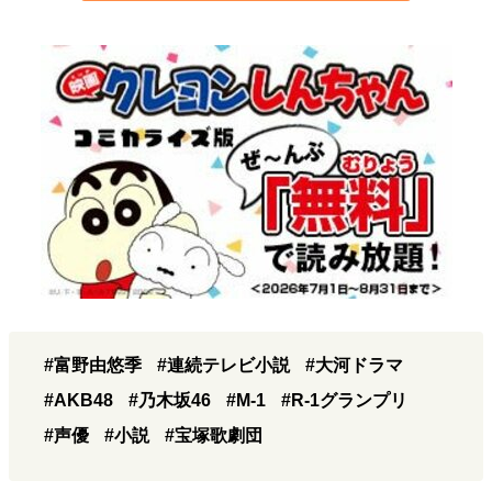
#富野由悠季
#連続テレビ小説
#大河ドラマ
#AKB48
#乃木坂46
#M-1
#R-1グランプリ
#声優
#小説
#宝塚歌劇団