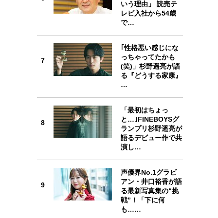
6
いう理由」 読売テ
レビ入社から54歳
で…
｢性格悪い感じにな
7
っちゃってたかも
7
(笑)」杉野遥亮が語
る『どうする家康』
…
8
「最初はちょっ
と…｣FINEBOYSグ
8
ランプリ杉野遥亮が
語るデビュー作で共
演し…
9
声優界No.1グラビ
アン・井口裕香が語
9
る最新写真集の“挑
戦”！「下に何
も……