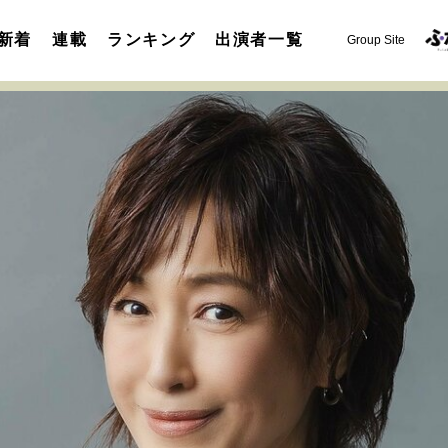
新着
連載
ランキング
出演者一覧
Group Site
運命を変えた出会い
決断の裏側
挫折からの再起
未知
表現者の葛藤
人生が動いた日
10代の挫折と原点
セカンドキャリアの描き方
独立という決断
大人の学び直し
夢を掴む選択