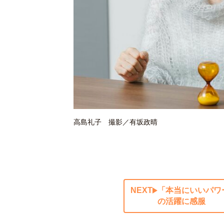
高島礼子 撮影／有坂政晴
NEXT
「本当にいいパワ
の活躍に感服