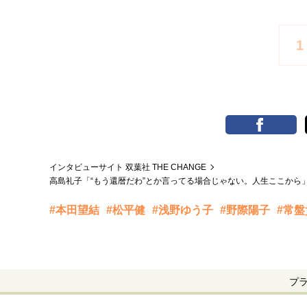
1
インタビューサイト 双葉社 THE CHANGE
高島礼子「“もう還暦だわ”とか言ってる場合じゃない。人生ここから
#本田望結
#松平健
#浅野ゆう子
#野際陽子
#常盤
プ