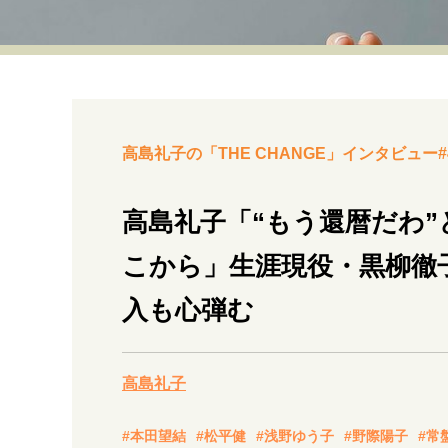
経営・ビジネス
マインドセット
ライフスタイル・生き方
高島礼子の「THE CHANGE」インタビュー#
高島礼子「“もう還暦だわ
こから」生涯現役・黒柳徹
社会・カルチャー・マネー
入も心弾む
高島礼子
#本田望結
#松平健
#浅野ゆう子
#野際陽子
#常