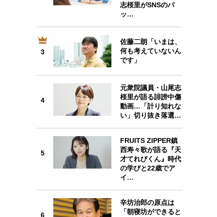
志桜里がSNSのバ
ッ…
佐藤二朗「いまは、
3
何も考えていないん
3
です」
元衆院議員・山尾志
桜里が語る誹謗中傷
4
4
動画…「計り知れな
い」切り抜き落選…
FRUITS ZIPPER鎮
西寿々歌が語る『天
5
才てれびくん』時代
5
の学びと22歳でア
イ…
辛坊治郎の原点は
「朝寝坊ができると
6