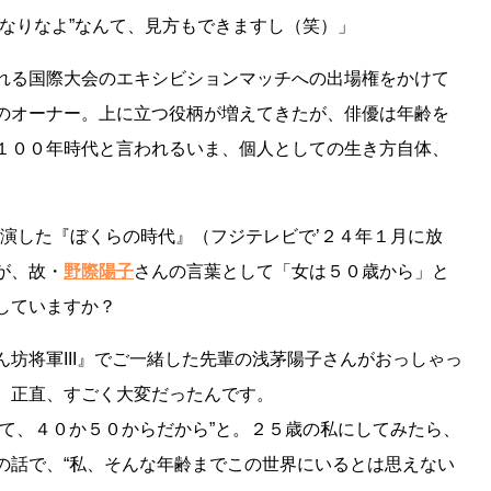
なりなよ”なんて、見方もできますし（笑）」
れる国際大会のエキシビションマッチへの出場権をかけて
のオーナー。上に立つ役柄が増えてきたが、俳優は年齢を
１００年時代と言われるいま、個人としての生き方自体、
演した『ぼくらの時代』（フジテレビで’２４年１月に放
が、故・
野際陽子
さんの言葉として「女は５０歳から」と
していますか？
坊将軍III』でご一緒した先輩の浅茅陽子さんがおっしゃっ
、正直、すごく大変だったんです。
て、４０か５０からだから”と。２５歳の私にしてみたら、
の話で、“私、そんな年齢までこの世界にいるとは思えない