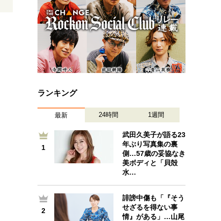
ランキング
24時間
1週間
最新
武田久美子が語る23
年ぶり写真集の裏
1
1
側…57歳の妥協なき
美ボディと「貝殻
水…
誹謗中傷も「『そう
2
せざるを得ない事
2
情』がある」…山尾