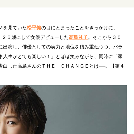
Ｍを見ていた
松平健
の目にとまったことをきっかけに、
し、２５歳にして女優デビューした
高島礼子
。そこから３５
に出演し、俳優としての実力と地位を積み重ねつつ、バラ
ま人生がとても楽しい！」とほほ笑みながら、同時に「家
告白した高島さんのＴＨＥ ＣＨＡＮＧＥとは──。【第４