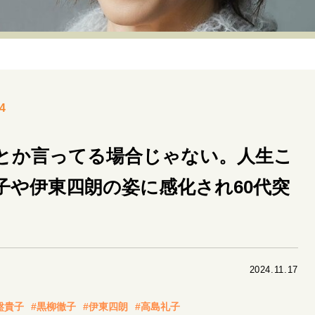
リーダーの流儀
変革の原動力
次世代へのバトン
トッ
重圧との向き合い方
一流のルーティン
20代の現在地
40代からの景色
美しさの哲学
パートナーとの歩み方
4
病が教えてくれたこと
移住という選択
熱狂できるもの
私を彩るエッセンス
60代のネクストステージ
70代のグランド
”とか言ってる場合じゃない。人生こ
子や伊東四朗の姿に感化され60代突
地域とつながる/お金との付き合い方
2024.11.17
盤貴子
#黒柳徹子
#伊東四朗
#高島礼子