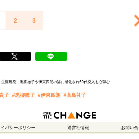
2
3
」生涯現役・黒柳徹子や伊東四朗の姿に感化され60代突入も心弾む
貴子
#黒柳徹子
#伊東四朗
#高島礼子
ライバシーポリシー
運営社情報
お問い合