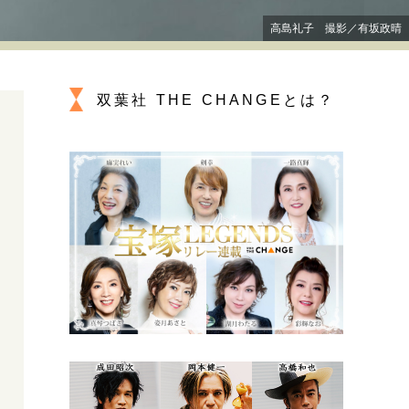
プが描く未来
高島礼子 撮影／有坂政晴
忘れられない言葉
10代・20代の土台
双葉社 THE CHANGEとは？
親になるということ
一生モノの愛用品
デザイン