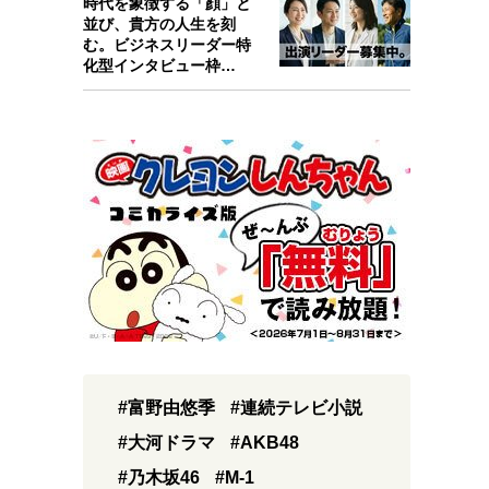
時代を象徴する「顔」と
並び、貴方の人生を刻
む。ビジネスリーダー特
化型インタビュー枠
『Key person』始…
#富野由悠季
#連続テレビ小説
#大河ドラマ
#AKB48
#乃木坂46
#M-1