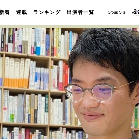
新着
連載
ランキング
出演者一覧
Group Site
運命を変えた出会い
決断の裏側
挫折からの再起
未知
表現者の葛藤
人生が動いた日
10代の挫折と原点
セカンドキャリアの描き方
独立という決断
大人の学び直し
夢を掴む選択