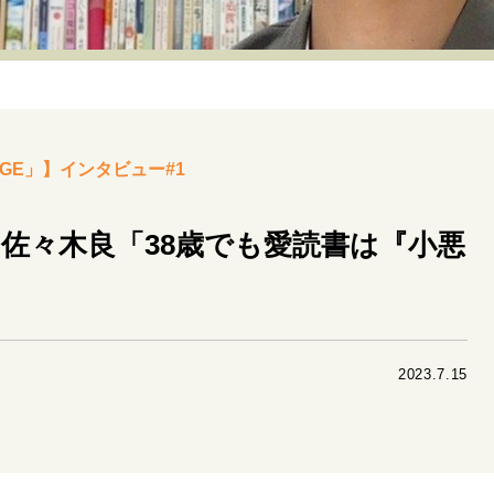
リーダーの流儀
変革の原動力
次世代へのバトン
トッ
重圧との向き合い方
一流のルーティン
20代の現在地
40代からの景色
50代のリアル
美しさの哲学
パートナ
GE」】インタビュー#1
病が教えてくれたこと
移住という選択
熱狂できるもの
私を彩るエッセンス
60代のネクストステージ
70代のグランド
佐々木良「38歳でも愛読書は『小悪
地域とつながる/お金との付き合い方
2023.7.15