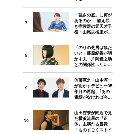
「強さの底」に何が
あるのか──燃え尽
7
7
き症候群の元天才子
役・山尾志桜里が…
「のりの芝居は観た
いと」藤原紀香が明
8
かす夫・片岡愛之助
8
との関係性…互い…
佐藤寛之・山本淳一
が明かすデビュー35
9
年目の再起、｢あの
電話がなければ今…
9
山田杏奈が間近で見
た横浜流星の『正
10
体』主演たる貫禄
「ものすごくストイ