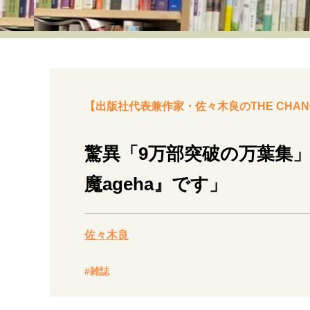
経営・ビジネス
マインドセット
ライフスタイル・生き方
【出版社代表兼作家・佐々木良のTHE CHAN
驚異「9万部突破の万葉集」
魔ageha』です」
社会・カルチャー・マネー
佐々木良
#雑誌