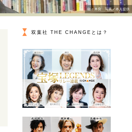
プが描く未来
佐々木良 写真／本人提供
忘れられない言葉
10代・20代の土台
双葉社 THE CHANGEとは？
ーとの歩み方
親になるということ
一生モノの愛用品
デザイン