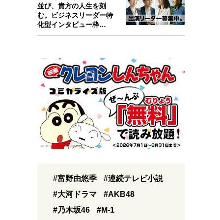
並び、貴方の人生を刻
む。ビジネスリーダー特
化型インタビュー枠
『Key person』始…
#富野由悠季
#連続テレビ小説
#大河ドラマ
#AKB48
#乃木坂46
#M-1