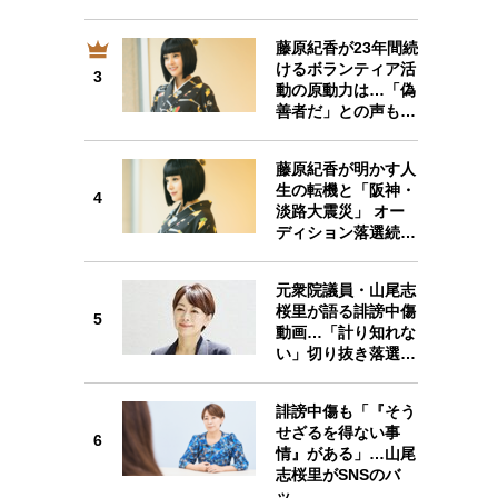
藤原紀香が23年間続
けるボランティア活
3
3
動の原動力は…「偽
善者だ」との声も…
藤原紀香が明かす人
生の転機と「阪神・
4
4
淡路大震災」 オー
ディション落選続…
元衆院議員・山尾志
桜里が語る誹謗中傷
5
5
動画…「計り知れな
い」切り抜き落選…
誹謗中傷も「『そう
せざるを得ない事
6
6
情』がある」…山尾
志桜里がSNSのバ
ッ…