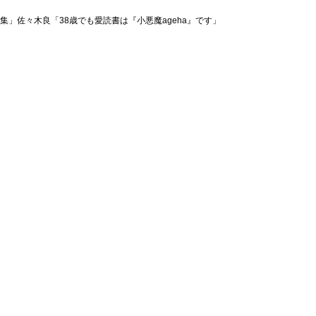
集」佐々木良「38歳でも愛読書は『小悪魔ageha』です」