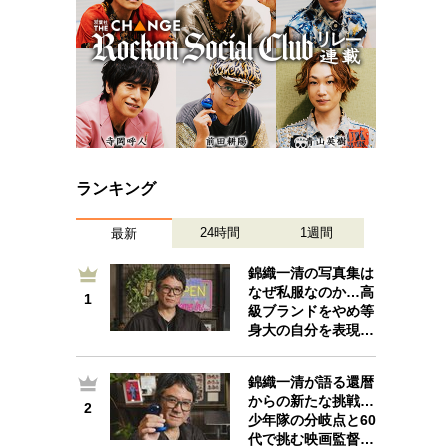
ランキング
24時間
1週間
最新
錦織一清の写真集は
なぜ私服なのか…高
1
1
級ブランドをやめ等
身大の自分を表現…
錦織一清が語る還暦
からの新たな挑戦…
2
2
少年隊の分岐点と60
代で挑む映画監督…