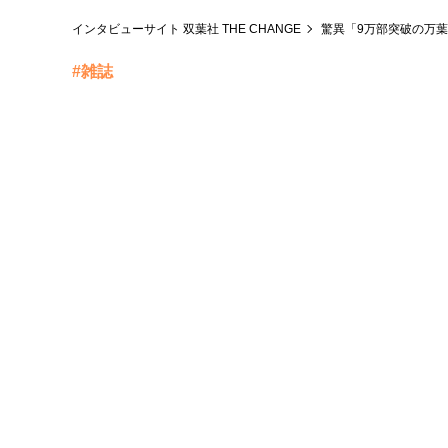
インタビューサイト 双葉社 THE CHANGE
驚異「9万部突破の万葉
#雑誌