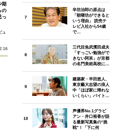
少期
辛坊治郎の原点は
らの
「朝寝坊ができると
思っ
7
7
いう理由」 読売テ
レビ入社から54歳
で…
ビュ
三代目魚武濱田成夫
2.16
8
「すっごい勉強がで
8
きない阿呆」が京都
の名門美術高校に…
建築家・半田悠人、
東京藝大志望の浪人
9
9
中「ほぼ家に帰れな
いくらい」バイト…
声優界No.1グラビ
アン・井口裕香が語
10
る最新写真集の“挑
10
戦”！「下に何