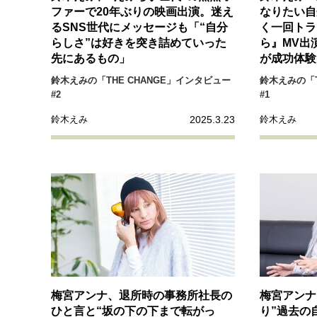
経営・ビジネス
ファーで20年ぶりの映画出演。迷え
なりたい自
るSNS世代にメッセージも「“自分
く一回トラ
らしさ”は好きを突き詰めていった
ら』MV出
マインドセット
先にあるもの」
が成功体験
鈴木えみの「THE CHANGE」インタビュー
鈴木えみの「T
#2
#1
ライフスタイル・生き方
2025.3.23
鈴木えみ
鈴木えみ
社会・カルチャー・マネー
梅宮アンナ、退所時の事務所社長の
梅宮アンナ
ひと言と“坂の下の下まで転がっ
り”過去の