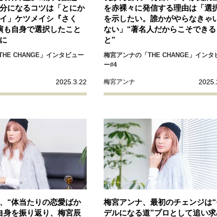
リーダーの流儀
変革の原動力
次世代へのバトン
トッ
分になるコツは「とにか
を赤裸々に発信する理由は「選
イ」ケツメイシ『さく
を示したい。誰かがやらなきゃ
演も自身で選択したこと
ない」“著名人だからこそできる
重圧との向き合い方
一流のルーティン
20代の現在地
に
と”
HE CHANGE」インタビュー
梅宮アンナの「THE CHANGE」インタ
ー#4
40代からの景色
美しさの哲学
パートナーとの歩み方
2025.3.22
2025.
梅宮アンナ
病が教えてくれたこと
移住という選択
熱狂できるもの
私を彩るエッセンス
60代のネクストステージ
70代のグランド
地域とつながる/お金との付き合い方
、“体当たりの恋愛ばか
梅宮アンナ、最初のチェンジは“
自身を振り返り、梅宮辰
デルになる道”プロとして追い求