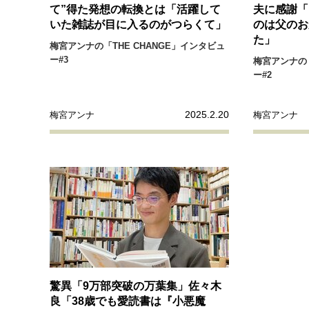
て”得た発想の転換とは「活躍して
夫に感謝「
いた雑誌が目に入るのがつらくて」
のは父のお
た」
梅宮アンナの「THE CHANGE」インタビュ
ー#3
梅宮アンナの「
ー#2
2025.2.20
梅宮アンナ
梅宮アンナ
驚異「9万部突破の万葉集」佐々木
良「38歳でも愛読書は『小悪魔