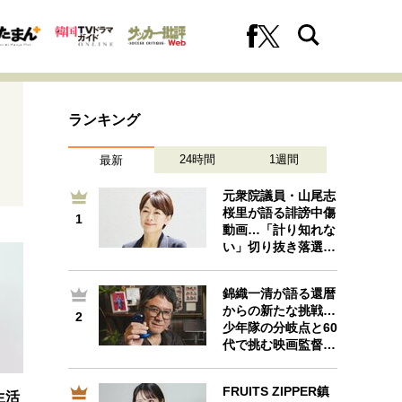
ランキング
24時間
1週間
最新
元衆院議員・山尾志
桜里が語る誹謗中傷
1
1
動画…「計り知れな
への挑戦
プロフェッショナルの矜持
い」切り抜き落選…
錦織一清が語る還暦
からの新たな挑戦…
2
2
ファーストキャリアを拓く
少年隊の分岐点と60
代で挑む映画監督…
FRUITS ZIPPER鎮
生活