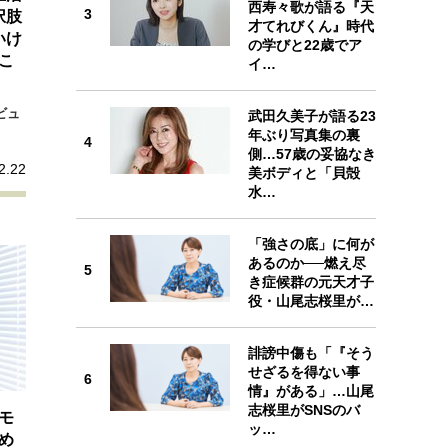
西寿々歌が語る『天
プが描く未来
3
択肢
才てれびくん』時代
3
いけ
の学びと22歳でア
こ
イ…
忘れられない言葉
10代・20代の土台
ビュ
武田久美子が語る23
年ぶり写真集の裏
4
親になるということ
側…57歳の妥協なき
4
2.22
美ボディと「貝殻
一生モノの愛用品
水…
デザイン
「強さの底」に何が
あるのか──燃え尽
5
5
き症候群の元天才子
役・山尾志桜里が…
誹謗中傷も「『そう
せざるを得ない事
6
情』がある」…山尾
6
志桜里がSNSのバ
モ
ッ…
め