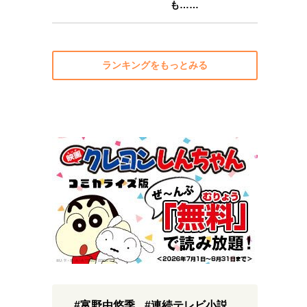
も……
ランキングをもっとみる
#富野由悠季
#連続テレビ小説