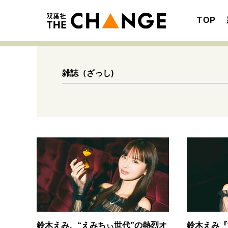
TOP
雑誌
（ざっし)
注目の記事テーマで探す
SPECIAL
サイトの核・哲学
キャリア・働き方
鈴木えみ、“えみちぃ世代”の熱烈オ
鈴木えみ『