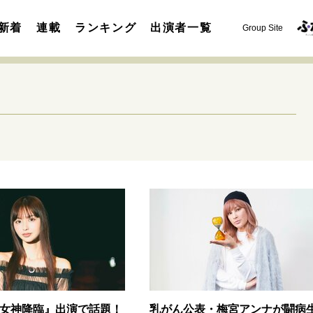
新着
連載
ランキング
出演者一覧
Group Site
運命を変えた出会い
決断の裏側
挫折からの再起
未知
表現者の葛藤
人生が動いた日
10代の挫折と原点
セカンドキャリアの描き方
独立という決断
大人の学び直し
夢を掴む選択
女神降臨』出演で話題！
乳がん公表・梅宮アンナが闘病