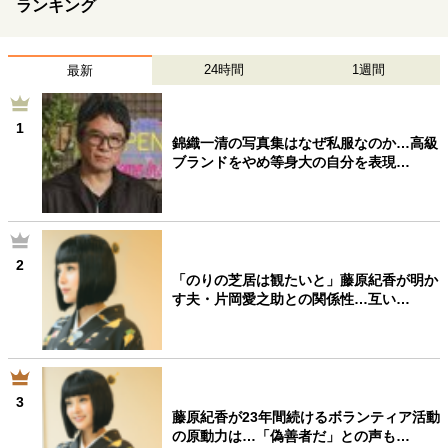
ランキング
24時間
1週間
最新
1
錦織一清の写真集はなぜ私服なのか…高級
ブランドをやめ等身大の自分を表現…
2
「のりの芝居は観たいと」藤原紀香が明か
す夫・片岡愛之助との関係性…互い…
3
藤原紀香が23年間続けるボランティア活動
の原動力は…「偽善者だ」との声も…