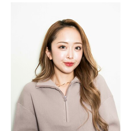
40代からの景色
50代のリアル
美しさの哲学
パートナーとの歩み方
親になるということ
病が教えてくれたこと
移住という選択
熱狂できるもの
一生モノの愛用品
私を彩るエッセンス
60代のネクストステージ
70代のグランドデザイン
社会・カルチャー・マネー
地域とつながる/お金との付き合い方