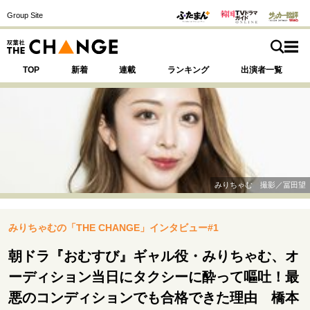
Group Site
TOP
新着
連載
ランキング
出演者一覧
注目の記事テーマで探す
SPECIAL
みりちゃむ 撮影／冨田望
サイトの核・哲学
みりちゃむの「THE CHANGE」インタビュー#1
運命を変えた出会い
決断の裏側
挫折からの再起
未知への挑戦
プロフェッショナルの矜持
朝ドラ『おむすび』ギャル役・みりちゃむ、オ
表現者の葛藤
人生が動いた日
10代の挫折と原点
ーディション当日にタクシーに酔って嘔吐！最
悪のコンディションでも合格できた理由 橋本