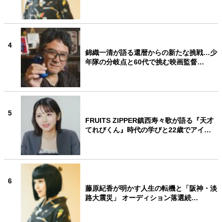
4
錦織一清が語る還暦からの新たな挑戦…少
年隊の分岐点と60代で挑む映画監督…
5
FRUITS ZIPPER鎮西寿々歌が語る『天才
てれびくん』時代の学びと22歳でアイ…
6
藤原紀香が明かす人生の転機と「阪神・淡
路大震災」 オーディション落選続…