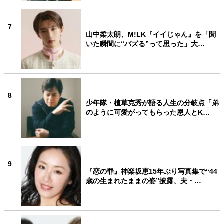
7
山中柔太朗、M!LK『イイじゃん』を「聞
いた瞬間に“バズる”って思った」大…
8
少年隊・植草克秀が語る人生の分岐点「弟
のように可愛がってもらった恩人とK…
9
『恋の罪』神楽坂恵15年ぶり写真集で“44
歳の生まれたままの姿”披露、夫・…