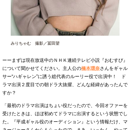
みりちゃむ 撮影／冨田望
ーーまずは現在放送中のＮＨＫ連続テレビ小説『おむすび』
について聞かせてください。主人公の
橋本環奈
さんをギャル
サー“ハギャレン”に誘う総代表のルーリー役で出演中！ ド
ラマ出演２度目での朝ドラ大抜擢、どんな経緯があったんで
すか？
「最初のドラマ出演はちょい役だったので、今回オファーを
受けたときは、ほぼ初めてドラマに出演するという状態でし
た。『平成ギャル役のオーディション』という情報だけ、マ
ネージャーさんからもらったので、まあ、いったん、やって