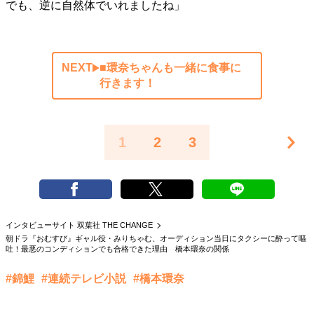
でも、逆に自然体でいれましたね」
NEXT
■環奈ちゃんも一緒に食事に
行きます！
1
2
3
インタビューサイト 双葉社 THE CHANGE
朝ドラ『おむすび』ギャル役・みりちゃむ、オーディション当日にタクシーに酔って嘔
吐！最悪のコンディションでも合格できた理由 橋本環奈の関係
#錦鯉
#連続テレビ小説
#橋本環奈