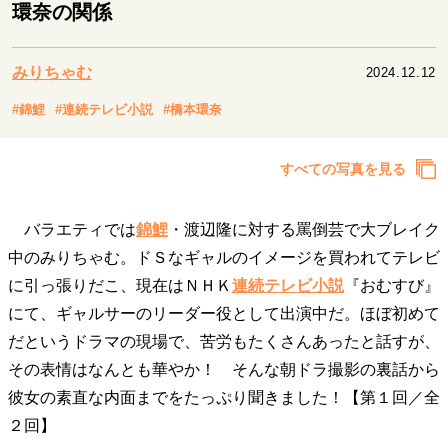
キャリア・働き方
環奈の関係
セカンドキャリアの描き方
独立という決断
大人の学び直し
ファーストキャリアを拓く
みりちゃむ
2024.12.12
夢を掴む選択
#錦鯉
#連続テレビ小説
#橋本環奈
経営・ビジネス
すべての写真を見る
リーダーの流儀
変革の原動力
次世代へのバトン
トップが描く未来
バラエティでは
錦鯉
・渡辺隆に対する罵倒芸で大ブレイク
中のみりちゃむ。ドＳなギャルのイメージを買われてテレビ
に引っ張りだこ、現在はＮＨＫ
連続テレビ小説
『おむすび』
マインドセット
にて、ギャルサーのリーダー役として出演中だ。ほぼ初めて
重圧との向き合い方
一流のルーティン
20代の現在地
だというドラマの現場で、苦労もたくさんあったと話すが、
忘れられない言葉
10代・20代の土台
その表情はなんとも華やか！ そんな朝ドラ撮影の裏話から
彼女の素直な内面までをたっぷり聞きました！【第１回／全
２回】
ライフスタイル・生き方