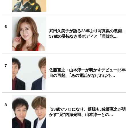
6
武田久美子が語る23年ぶり写真集の裏側…
57歳の妥協なき美ボディと「貝殻水…
7
佐藤寛之・山本淳一が明かすデビュー35年
目の再起、｢あの電話がなければ今…
8
｢23歳でソロになり、落胆も｣佐藤寛之が明
かす“兄”内海光司、山本淳一との…