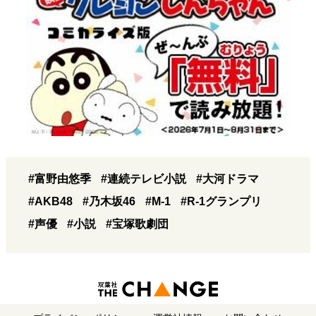
#富野由悠季
#連続テレビ小説
#大河ドラマ
#AKB48
#乃木坂46
#M-1
#R-1グランプリ
#声優
#小説
#宝塚歌劇団