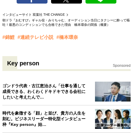
40代からの景色
50代のリアル
美しさの哲学
パートナーとの歩み方
親になるということ
インタビューサイト 双葉社 THE CHANGE
朝ドラ『おむすび』ギャル役・みりちゃむ、オーディション当日にタクシーに酔って嘔
病が教えてくれたこと
移住という選択
吐！最悪のコンディションでも合格できた理由 橋本環奈の関係（概要）
熱狂できるもの
一生モノの愛用品
私を彩るエッセンス
60代のネクストステージ
#錦鯉
#連続テレビ小説
#橋本環奈
70代のグランドデザイン
Key person
社会・カルチャー・マネー
Sponsored
地域とつながる/お金との付き合い方
ゴンドラ代表・古江恵治さん「仕事を通して
成長できる、わくわくドキドキできる会社に
したいと考えたんで…
時代を象徴する「顔」と並び、貴方の人生を
刻む。ビジネスリーダー特化型インタビュー
枠『Key person』始…