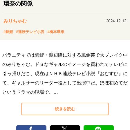
キャリア・働き方
環奈の関係
セカンドキャリアの描き方
独立という決断
大人の学び直し
ファーストキャリアを拓く
みりちゃむ
2024.12.12
夢を掴む選択
#錦鯉
#連続テレビ小説
#橋本環奈
経営・ビジネス
バラエティでは錦鯉・渡辺隆に対する罵倒芸で大ブレイク中
リーダーの流儀
変革の原動力
次世代へのバトン
のみりちゃむ。ドＳなギャルのイメージを買われてテレビに
トップが描く未来
引っ張りだこ、現在はＮＨＫ連続テレビ小説『おむすび』に
て、ギャルサーのリーダー役として出演中だ。ほぼ初めてだ
マインドセット
というドラマの現場で、…
重圧との向き合い方
一流のルーティン
20代の現在地
忘れられない言葉
10代・20代の土台
続きを読む
ライフスタイル・生き方