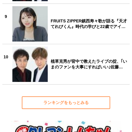
9
FRUITS ZIPPER鎮西寿々歌が語る『天才
てれびくん』時代の学びと22歳でアイ…
10
植草克秀が背中で教えたライブの掟、｢い
まのファンを大事にすればいい｣佐藤…
ランキングをもっとみる