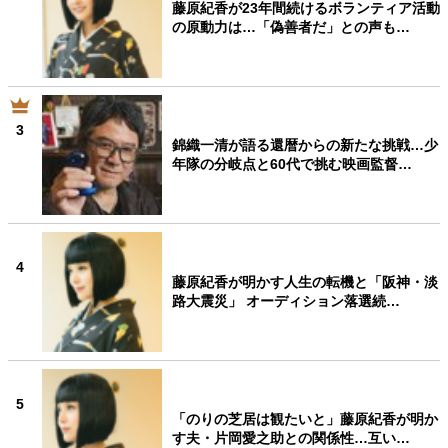
藤原紀香が23年間続けるボランティア活動
の原動力は…「偽善者だ」との声も…
3
錦織一清が語る還暦からの新たな挑戦…少
年隊の分岐点と60代で挑む映画監督…
4
藤原紀香が明かす人生の転機と「阪神・淡
路大震災」 オーディション落選続…
5
「のりの芝居は観たいと」藤原紀香が明か
す夫・片岡愛之助との関係性…互い…