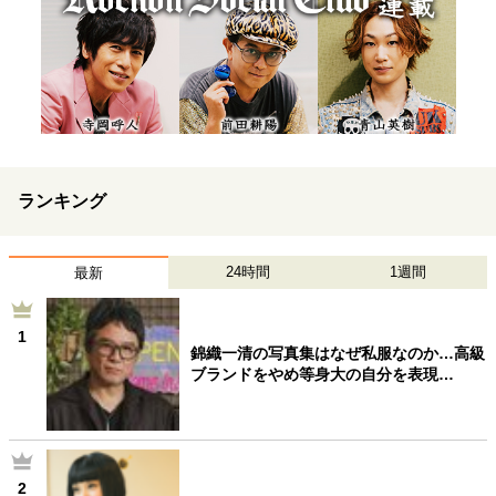
ランキング
24時間
1週間
最新
1
錦織一清の写真集はなぜ私服なのか…高級
ブランドをやめ等身大の自分を表現…
2