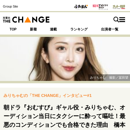
Group Site
TOP
新着
連載
ランキング
出演者一覧
注目の記事テーマで探す
SPECIAL
みりちゃむ 撮影／冨田望
サイトの核・哲学
みりちゃむの「THE CHANGE」インタビュー#1
運命を変えた出会い
決断の裏側
挫折からの再起
未知への挑戦
プロフェッショナルの矜持
朝ドラ『おむすび』ギャル役・みりちゃむ、オ
表現者の葛藤
人生が動いた日
10代の挫折と原点
ーディション当日にタクシーに酔って嘔吐！最
悪のコンディションでも合格できた理由 橋本