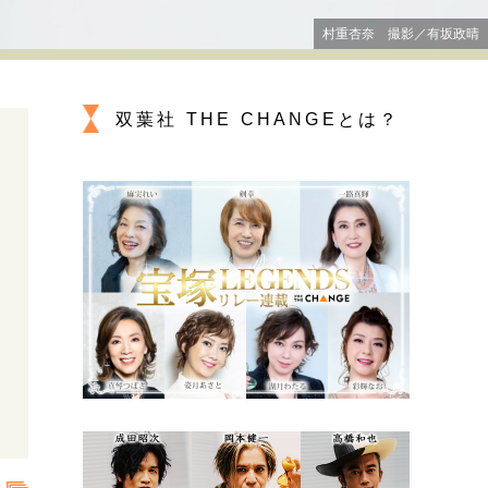
プが描く未来
村重杏奈 撮影／有坂政晴
忘れられない言葉
10代・20代の土台
双葉社 THE CHANGEとは？
親になるということ
一生モノの愛用品
デザイン