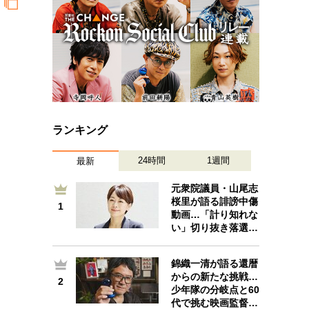
ランキング
24時間
1週間
最新
元衆院議員・山尾志
桜里が語る誹謗中傷
1
1
動画…「計り知れな
い」切り抜き落選…
錦織一清が語る還暦
からの新たな挑戦…
2
2
少年隊の分岐点と60
代で挑む映画監督…