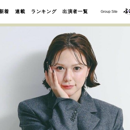
新着
連載
ランキング
出演者一覧
Group Site
運命を変えた出会い
決断の裏側
挫折からの再起
未知
表現者の葛藤
人生が動いた日
10代の挫折と原点
セカンドキャリアの描き方
独立という決断
大人の学び直し
夢を掴む選択