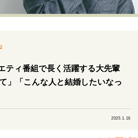
リーダーの流儀
変革の原動力
次世代へのバトン
トッ
重圧との向き合い方
一流のルーティン
20代の現在地
40代からの景色
美しさの哲学
パートナーとの歩み方
2
病が教えてくれたこと
移住という選択
熱狂できるもの
私を彩るエッセンス
60代のネクストステージ
70代のグランド
エティ番組で長く活躍する大先輩
て」「こんな人と結婚したいなっ
地域とつながる/お金との付き合い方
2025.1.16