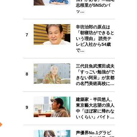
6
志桜里がSNSのバ
ッ…
辛坊治郎の原点は
「朝寝坊ができると
7
7
いう理由」 読売テ
レビ入社から54歳
で…
三代目魚武濱田成夫
8
「すっごい勉強がで
8
きない阿呆」が京都
の名門美術高校に…
建築家・半田悠人、
東京藝大志望の浪人
9
9
中「ほぼ家に帰れな
いくらい」バイト…
声優界No.1グラビ