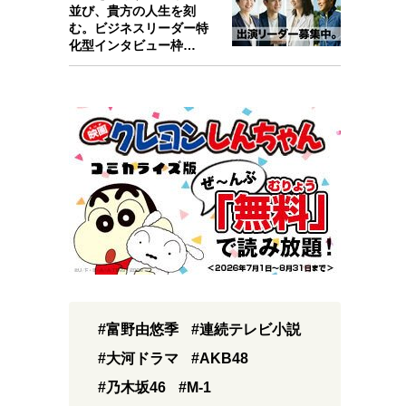
並び、貴方の人生を刻
む。ビジネスリーダー特
化型インタビュー枠
『Key person』始…
#富野由悠季
#連続テレビ小説
#大河ドラマ
#AKB48
#乃木坂46
#M-1