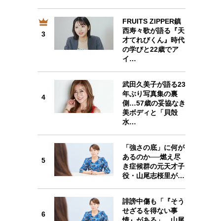
FRUITS ZIPPER鎮
西寿々歌が語る『天
3
才てれびくん』時代
3
の学びと22歳でア
イ…
武田久美子が語る23
年ぶり写真集の裏
4
側…57歳の妥協なき
4
美ボディと「貝殻
水…
「強さの底」に何が
あるのか──燃え尽
5
5
き症候群の元天才子
役・山尾志桜里が…
誹謗中傷も「『そう
せざるを得ない事
6
情』がある」…山尾