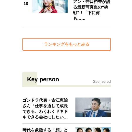
アン・井口裕香が語
10
る最新写真集の“挑
10
戦”！「下に何
も……
ランキングをもっとみる
Key person
Sponsored
ゴンドラ代表・古江恵治
さん「仕事を通して成長
できる、わくわくドキド
キできる会社にしたいと
考えたんで…
時代を象徴する「顔」と