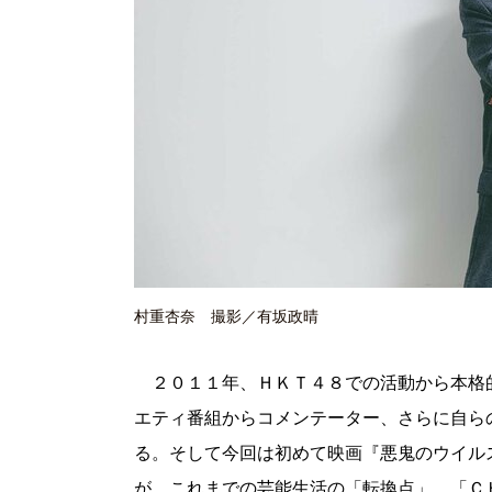
村重杏奈 撮影／有坂政晴
２０１１年、ＨＫＴ４８での活動から本格
エティ番組からコメンテーター、さらに自ら
る。そして今回は初めて映画『悪鬼のウイル
が、これまでの芸能生活の「転換点」、「Ｃ