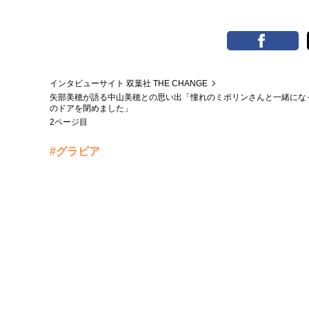
インタビューサイト 双葉社 THE CHANGE
矢部美穂が語る中山美穂との思い出「憧れのミポリンさんと一緒にな
のドアを閉めました」
2ページ目
#グラビア