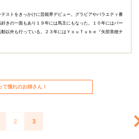
ンテストをきっかけに芸能界デビュー。グラビアやバラエティ番
馬好きの一面もあり１９年には馬主にもなった。１０年にはバー
活動以外も行っている。２３年にはＹｏｕＴｕｂｅ『矢部美穂チ
だって憧れのお姉さん！
2
3