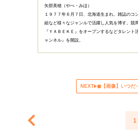
矢部美穂（やべ・みほ）
１９７７年６月７日、北海道生まれ。雑誌のコ
組など様々なジャンルで活躍し人気を博す。競
『ＹＡＢＥＫＥ』をオープンするなどタレント
ャンネル』を開設。
NEXT
◼︎【画像】いつ
1