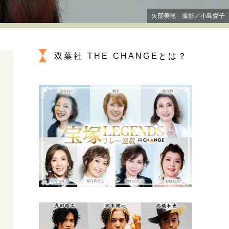
プが描く未来
矢部美穂 撮影／小島愛子
忘れられない言葉
10代・20代の土台
双葉社 THE CHANGEとは？
ーとの歩み方
親になるということ
一生モノの愛用品
デザイン