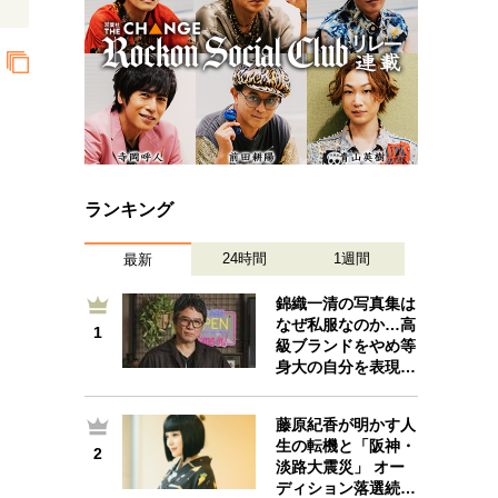
ランキング
24時間
1週間
最新
錦織一清の写真集は
なぜ私服なのか…高
1
1
級ブランドをやめ等
身大の自分を表現…
藤原紀香が明かす人
生の転機と「阪神・
2
2
淡路大震災」 オー
ディション落選続…