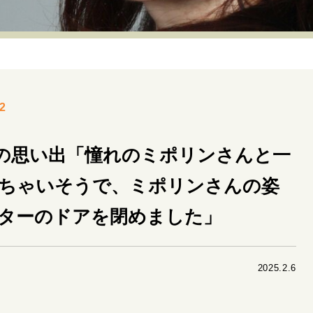
リーダーの流儀
変革の原動力
次世代へのバトン
トッ
重圧との向き合い方
一流のルーティン
20代の現在地
40代からの景色
50代のリアル
美しさの哲学
パートナ
2
病が教えてくれたこと
移住という選択
熱狂できるもの
私を彩るエッセンス
60代のネクストステージ
70代のグランド
の思い出「憧れのミポリンさんと一
ちゃいそうで、ミポリンさんの姿
地域とつながる/お金との付き合い方
ターのドアを閉めました」
2025.2.6