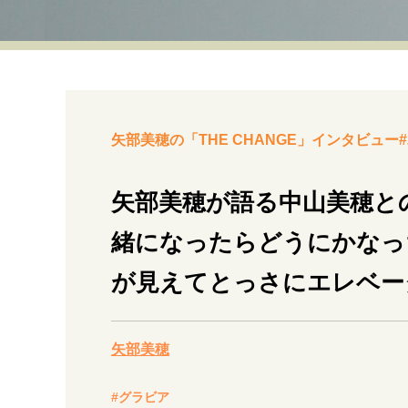
経営・ビジネス
マインドセット
ライフスタイル・生き方
矢部美穂の「THE CHANGE」インタビュー#
矢部美穂が語る中山美穂と
緒になったらどうにかなっ
社会・カルチャー・マネー
が見えてとっさにエレベー
矢部美穂
#グラビア