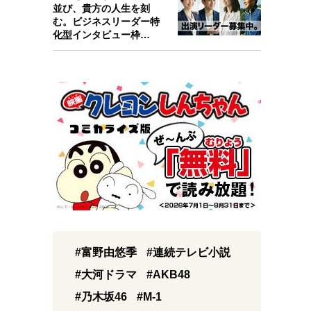
並び、貴方の人生を刻
む。ビジネスリーダー特
化型インタビュー枠
『Key person』始…
#富野由悠季
#連続テレビ小説
#大河ドラマ
#AKB48
#乃木坂46
#M-1