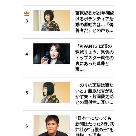
藤原紀香が23年間続
けるボランティア活
3
3
動の原動力は…「偽
善者だ」との声も…
『VIVANT』出演の
珠城りょう、異例の
4
4
トップスター就任の
裏にあった葛藤と
宝…
「のりの芝居は観た
5
いと」藤原紀香が明
5
かす夫・片岡愛之助
との関係性…互い…
｢日本一になっても
6
新聞はたった2行｣武
6
井壮が“百獣の王”を
目指した理由。…