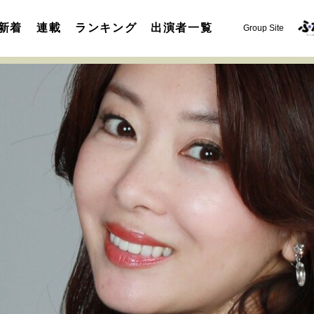
新着
連載
ランキング
出演者一覧
Group Site
運命を変えた出会い
決断の裏側
挫折からの再起
未知
表現者の葛藤
人生が動いた日
10代の挫折と原点
セカンドキャリアの描き方
独立という決断
大人の学び直し
夢を掴む選択