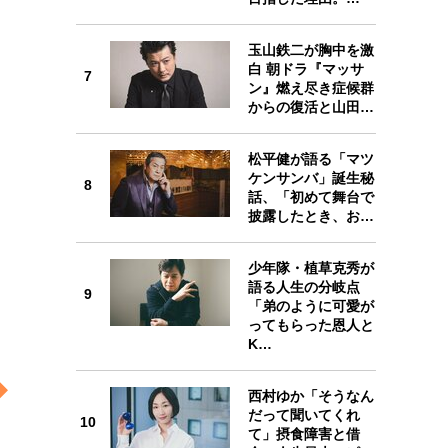
玉山鉄二が胸中を激
7
白 朝ドラ『マッサ
7
ン』燃え尽き症候群
からの復活と山田…
松平健が語る「マツ
ケンサンバ」誕生秘
8
8
話、「初めて舞台で
披露したとき、お…
少年隊・植草克秀が
語る人生の分岐点
9
「弟のように可愛が
9
ってもらった恩人と
K…
西村ゆか「そうなん
だって聞いてくれ
10
て」摂食障害と借
10