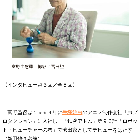
40代からの景色
50代のリアル
美しさの哲学
パートナーとの歩み方
親になるということ
病が教えてくれたこと
移住という選択
熱狂できるもの
一生モノの愛用品
私を彩るエッセンス
60代のネクストステージ
70代のグランドデザイン
富野由悠季 撮影／冨田望
社会・カルチャー・マネー
地域とつながる/お金との付き合い方
【インタビュー第３回／全５回】
富野監督は１９６４年に
手塚治虫
のアニメ制作会社「虫プ
ロダクション」に入社し、『鉄腕アトム』第９６話「ロボッ
ト・ヒューチャーの巻」で演出家としてデビューをはたす
（新田修介名義）。