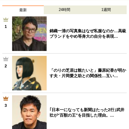
24時間
1週間
最新
1
錦織一清の写真集はなぜ私服なのか…高級
ブランドをやめ等身大の自分を表現…
2
「のりの芝居は観たいと」藤原紀香が明か
す夫・片岡愛之助との関係性…互い…
3
｢日本一になっても新聞はたった2行｣武井
壮が“百獣の王”を目指した理由。…