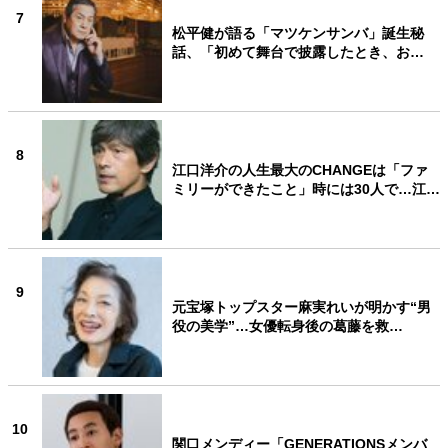
7
松平健が語る「マツケンサンバ」誕生秘
話、「初めて舞台で披露したとき、お…
8
江口洋介の人生最大のCHANGEは「ファ
ミリーができたこと」時には30人で…江…
9
元宝塚トップスター麻実れいが明かす“男
役の美学”…女優転身後の葛藤を救…
10
関口メンディー「GENERATIONSメンバ