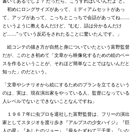
書いてあるでしょ？ だったら、こうすればいいんだよ”と。
初めにロングサイズがあって、ミディアムセットがあっ
て、アップがあって、こっちとこっちで会話があってね……
というように教えるんだけど、“むむ、話は分かるんだけ
ど……”っていう反応をされたることに驚いたんです。」
絵コンテの描き方が自然と身についていたという富野監督
だが、このとき初めて「文章から映像化するための絵のベー
スを作るということが、それほど簡単なことではないんだと
知った」のだという。
「文章やシナリオから絵にするためのプランを立てるという
のは、実は、現在演出家をやっている人、監督になっている
人レベルでないとできないことなんですね」
１９６７年に虫プロを退社した富野監督は、フリーの演出
家としてスタジオを渡り歩き『アルプスの少女ハイジ』『巨
人の星』『あしたのジョー』『母をたずねて三千里』『いな