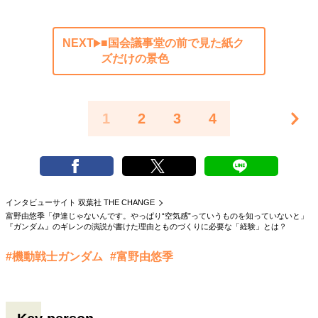
NEXT
■国会議事堂の前で見た紙ク
ズだけの景色
1
2
3
4
インタビューサイト 双葉社 THE CHANGE
富野由悠季「伊達じゃないんです。やっぱり“空気感”っていうものを知っていないと」
『ガンダム』のギレンの演説が書けた理由とものづくりに必要な「経験」とは？
#機動戦士ガンダム
#富野由悠季