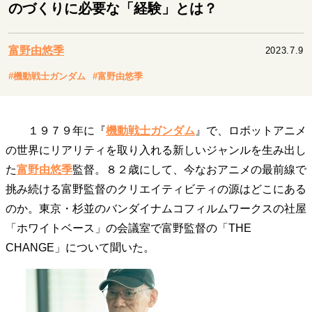
キャリア・働き方
のづくりに必要な「経験」とは？
セカンドキャリアの描き方
独立という決断
大人の学び直し
ファーストキャリアを拓く
富野由悠季
2023.7.9
夢を掴む選択
#機動戦士ガンダム
#富野由悠季
経営・ビジネス
１９７９年に『
機動戦士ガンダム
』で、ロボットアニメ
リーダーの流儀
変革の原動力
次世代へのバトン
の世界にリアリティを取り入れる新しいジャンルを生み出し
トップが描く未来
た
富野由悠季
監督。８２歳にして、今なおアニメの最前線で
挑み続ける富野監督のクリエイティビティの源はどこにある
のか。東京・杉並のバンダイナムコフィルムワークスの社屋
マインドセット
「ホワイトベース」の会議室で富野監督の「THE
重圧との向き合い方
一流のルーティン
20代の現在地
CHANGE」について聞いた。
忘れられない言葉
10代・20代の土台
ライフスタイル・生き方