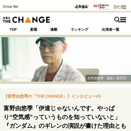
Group Site
TOP
新着
連載
ランキング
出演者一覧
注目の記事テーマで探す
SPECIAL
富野由悠季 撮影／冨田望
サイトの核・哲学
【富野由悠季の「THE CHANGE」】インタビュー#3
運命を変えた出会い
決断の裏側
挫折からの再起
未知への挑戦
プロフェッショナルの矜持
富野由悠季「伊達じゃないんです。やっぱ
表現者の葛藤
人生が動いた日
10代の挫折と原点
り“空気感”っていうものを知っていないと」
『ガンダム』のギレンの演説が書けた理由とも