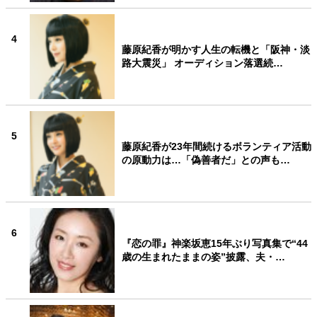
4
藤原紀香が明かす人生の転機と「阪神・淡
路大震災」 オーディション落選続…
5
藤原紀香が23年間続けるボランティア活動
の原動力は…「偽善者だ」との声も…
6
『恋の罪』神楽坂恵15年ぶり写真集で“44
歳の生まれたままの姿”披露、夫・…