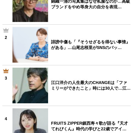
錦織一清の写真集はなぜ私服なのか…高級
ブランドをやめ等身大の自分を表現…
2
誹謗中傷も「『そうせざるを得ない事情』
がある」…山尾志桜里がSNSのバッ…
3
江口洋介の人生最大のCHANGEは「ファ
ミリーができたこと」時には30人で…江…
4
FRUITS ZIPPER鎮西寿々歌が語る『天才
てれびくん』時代の学びと22歳でアイ…