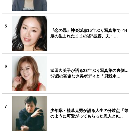
5
『恋の罪』神楽坂恵15年ぶり写真集で“44
歳の生まれたままの姿”披露、夫・…
6
武田久美子が語る23年ぶり写真集の裏側…
57歳の妥協なき美ボディと「貝殻水…
7
少年隊・植草克秀が語る人生の分岐点「弟
のように可愛がってもらった恩人とK…