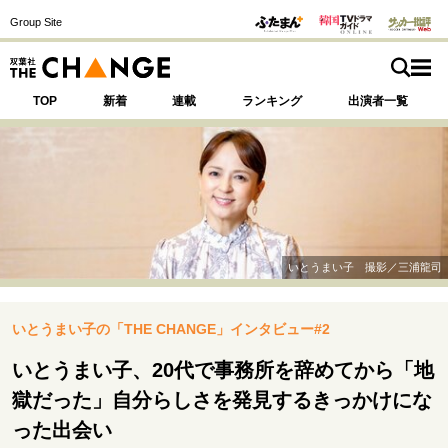
Group Site
TOP
新着
連載
ランキング
出演者一覧
注目の記事テーマで探す
SPECIAL
いとうまい子 撮影／三浦龍司
サイトの核・哲学
いとうまい子の「THE CHANGE」インタビュー#2
運命を変えた出会い
決断の裏側
挫折からの再起
未知への挑戦
プロフェッショナルの矜持
いとうまい子、20代で事務所を辞めてから「地
表現者の葛藤
人生が動いた日
10代の挫折と原点
獄だった」自分らしさを発見するきっかけにな
った出会い