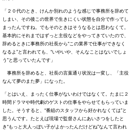
40代からの景色
50代のリアル
美しさの哲学
「２０代のとき、けんか別れのような感じで事務所を辞めて
パートナーとの歩み方
親になるということ
しまい、その後この世界で生きにくい状態を自分で作ってし
病が教えてくれたこと
移住という選択
まったんですね。でもそのときはそうなるとは思わなくて。
熱狂できるもの
一生モノの愛用品
私を彩るエッセンス
60代のネクストステージ
基本的にそれまではずっと主役などをやってきていたので、
70代のグランドデザイン
辞めるときに事務所の社長から“この業界で仕事ができなく
なるよ”と言われても、“いやいや、そんなことはないでしょ
う”と思っていたんです」
社会・カルチャー・マネー
事務所を辞めると、社長の言葉通り状況は一変し、「主役
地域とつながる/お金との付き合い方
なんて夢のまた夢」になった。
「とはいえ、まったく仕事がないわけではなくて。たまに２
時間ドラマや時代劇のゲストの仕事をやらせてもらっていま
した。そうすると、“番組のスタッフから好かれなくては”と
思うんです。たとえば現場で監督さんにあいさつをしたと
き“もっと大人っぽい子がよかったんだけどね”なんて言われ