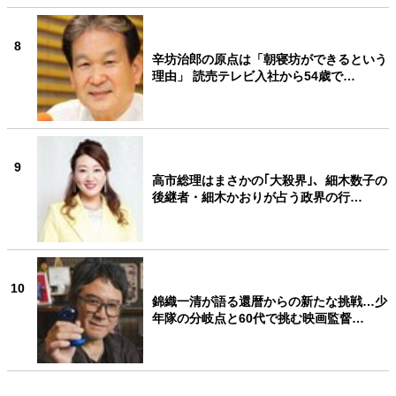
8
辛坊治郎の原点は「朝寝坊ができるという
理由」 読売テレビ入社から54歳で…
9
高市総理はまさかの｢大殺界｣、細木数子の
後継者・細木かおりが占う政界の行…
10
錦織一清が語る還暦からの新たな挑戦…少
年隊の分岐点と60代で挑む映画監督…