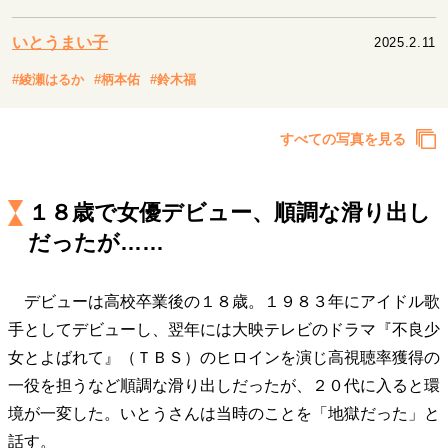
キャリア・働き方
セカンドキャリアの描き方
独立という決断
いとうまい子
2025.2.11
大人の学び直し
ファーストキャリアを拓く
#綾瀬はるか
#柄本佑
#鈴木福
夢を掴む選択
すべての写真を見る
経営・ビジネス
リーダーの流儀
変革の原動力
次世代へのバトン
１８歳で女優デビュー、順調な滑り出し
トップが描く未来
だったが……
デビューは高校卒業後の１８歳。１９８３年にアイドル歌
マインドセット
手としてデビューし、翌年には大映テレビのドラマ『不良少
重圧との向き合い方
一流のルーティン
20代の現在地
女とよばれて』（ＴＢＳ）のヒロインを演じ高視聴率獲得の
忘れられない言葉
10代・20代の土台
一役を担うなど順調な滑り出しだったが、２０代に入ると環
境が一変した。いとうさんは当時のことを「地獄だった」と
ライフスタイル・生き方
話す。