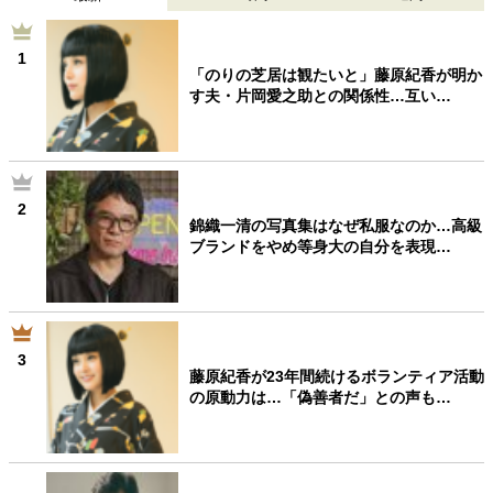
1
「のりの芝居は観たいと」藤原紀香が明か
す夫・片岡愛之助との関係性…互い…
2
錦織一清の写真集はなぜ私服なのか…高級
ブランドをやめ等身大の自分を表現…
3
藤原紀香が23年間続けるボランティア活動
の原動力は…「偽善者だ」との声も…