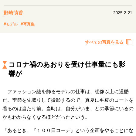
キャリア・働き方
セカンドキャリアの描き方
独立という決断
野崎萌香
2025.2.21
大人の学び直し
ファーストキャリアを拓く
#モデル
#写真集
夢を掴む選択
すべての写真を見る
経営・ビジネス
リーダーの流儀
変革の原動力
次世代へのバトン
コロナ禍のあおりを受け仕事量にも影
トップが描く未来
響が
ファッション誌を飾るモデルの仕事は、想像以上に過酷
マインドセット
だ。季節を先取りして撮影するので、真夏に毛皮のコートを
重圧との向き合い方
一流のルーティン
20代の現在地
着るのは当たり前。当時は、自分がいま、どの季節にいるの
忘れられない言葉
10代・20代の土台
かもわからなくなるほどだったという。
「あるとき、『１００日コーデ』という企画をやることにな
ライフスタイル・生き方