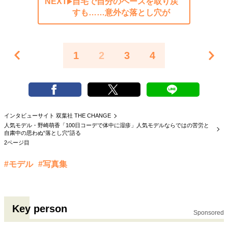
NEXT
自宅で自分のペースを取り戻
すも……意外な落とし穴が
1
2
3
4
インタビューサイト 双葉社 THE CHANGE
人気モデル・野崎萌香「100日コーデで体中に湿疹」人気モデルならではの苦労と
自粛中の思わぬ“落とし穴”語る
2ページ目
#モデル
#写真集
Key person
Sponsored