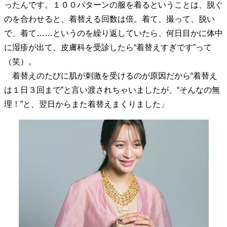
ったんです。１００パターンの服を着るということは、脱ぐ
40代からの景色
50代のリアル
美しさの哲学
のを合わせると、着替える回数は倍。着て、撮って、脱い
パートナーとの歩み方
親になるということ
で、着て……というのを繰り返していたら、何日目かに体中
病が教えてくれたこと
移住という選択
に湿疹が出て、皮膚科を受診したら“着替えすぎです”って
熱狂できるもの
一生モノの愛用品
私を彩るエッセンス
60代のネクストステージ
（笑）。
70代のグランドデザイン
着替えのたびに肌が刺激を受けるのが原因だから“着替え
は１日３回まで”と言い渡されちゃいましたが、“そんなの無
理！”と、翌日からまた着替えまくりました」
社会・カルチャー・マネー
地域とつながる/お金との付き合い方