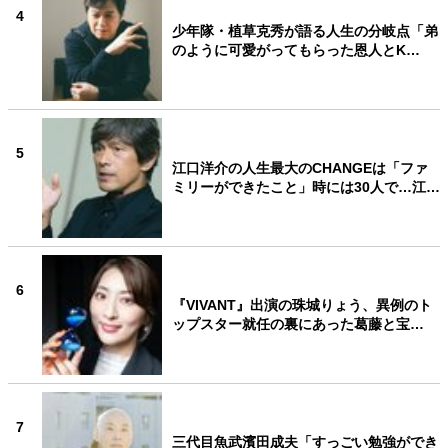
4
少年隊・植草克秀が語る人生の分岐点「弟
のように可愛がってもらった恩人とK…
5
江口洋介の人生最大のCHANGEは「ファ
ミリーができたこと」時には30人で…江…
6
『VIVANT』出演の珠城りょう、異例のト
ップスター就任の裏にあった葛藤と宝…
7
三代目魚武濱田成夫「すっごい勉強ができ