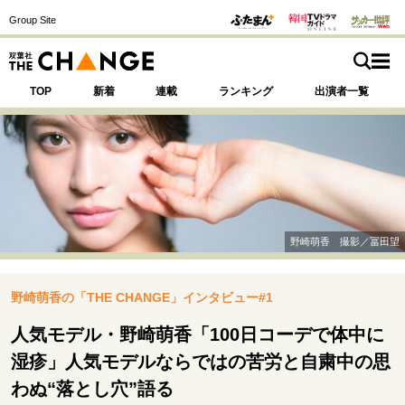
Group Site
TOP
新着
連載
ランキング
出演者一覧
注目の記事テーマで探す
SPECIAL
野崎萌香 撮影／冨田望
サイトの核・哲学
野崎萌香の「THE CHANGE」インタビュー#1
運命を変えた出会い
決断の裏側
挫折からの再起
未知への挑戦
プロフェッショナルの矜持
人気モデル・野崎萌香「100日コーデで体中に
表現者の葛藤
人生が動いた日
10代の挫折と原点
湿疹」人気モデルならではの苦労と自粛中の思
わぬ“落とし穴”語る