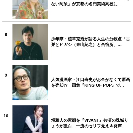
ない阿呆」が京都の名門美術高校に…
8
少年隊・植草克秀が語る人生の分岐点「古
巣とヒガシ（東山紀之）と合宿所、…
9
人気漫画家・江口寿史がお金がなくて原画
を売却!? 画集『KING OF POP』で…
10
堺雅人の素顔を『VIVANT』共演の珠城り
ょうが激白…一流のセリフ覚え＆発声…