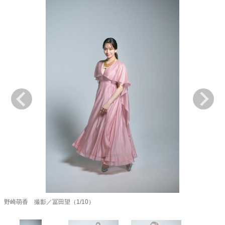
キャリア・働き方
セカンドキャリアの描き方
独立という決断
大人の学び直し
ファーストキャリアを拓く
夢を掴む選択
経営・ビジネス
リーダーの流儀
変革の原動力
次世代へのバトン
トップが描く未来
マインドセット
重圧との向き合い方
一流のルーティン
20代の現在地
忘れられない言葉
10代・20代の土台
野崎萌香 撮影／冨田望（1/10）
ライフスタイル・生き方