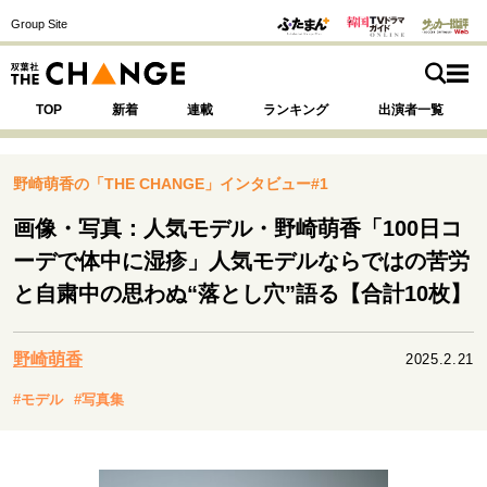
Group Site
TOP
新着
連載
ランキング
出演者一覧
野崎萌香の「THE CHANGE」インタビュー#1
画像・写真：人気モデル・野崎萌香「100日コ
注目の記事テーマで探す
SPECIAL
ーデで体中に湿疹」人気モデルならではの苦労
と自粛中の思わぬ“落とし穴”語る【合計10枚】
サイトの核・哲学
運命を変えた出会い
決断の裏側
挫折からの再起
野崎萌香
2025.2.21
未知への挑戦
プロフェッショナルの矜持
#モデル
#写真集
表現者の葛藤
人生が動いた日
10代の挫折と原点