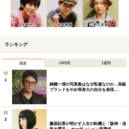
ランキング
24時間
1週間
最新
1
錦織一清の写真集はなぜ私服なのか…高級
ブランドをやめ等身大の自分を表現…
2
藤原紀香が明かす人生の転機と「阪神・淡