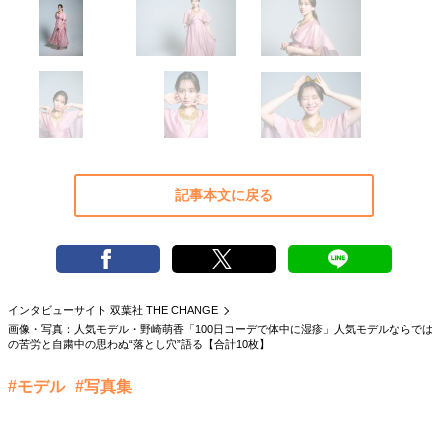
40代からの景色
50代のリアル
美しさの哲学
パートナーとの歩み方
親になるということ
病が教えてくれたこと
移住という選択
熱狂できるもの
一生モノの愛用品
私を彩るエッセンス
60代のネクストステージ
70代のグランドデザイン
記事本文に戻る
社会・カルチャー・マネー
地域とつながる/お金との付き合い方
インタビューサイト 双葉社 THE CHANGE
画像・写真：人気モデル・野崎萌香「100日コーデで体中に湿疹」人気モデルならでは
の苦労と自粛中の思わぬ“落とし穴”語る【合計10枚】
#モデル
#写真集