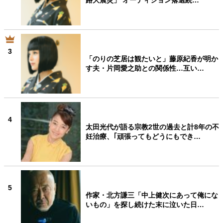
路大震災」 オーディション落選続…
3
「のりの芝居は観たいと」藤原紀香が明か
す夫・片岡愛之助との関係性…互い…
4
太田光代が語る宗教2世の過去と計8年の不
妊治療、｢頑張ってもどうにもでき…
5
作家・北方謙三「中上健次にあって俺にな
いもの」を探し続けた末に泣いた日…