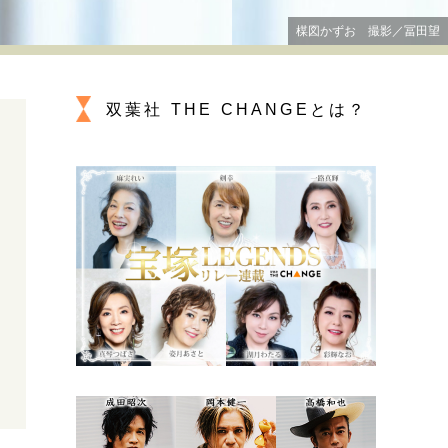
プが描く未来
楳図かずお 撮影／冨田望
忘れられない言葉
10代・20代の土台
双葉社 THE CHANGEとは？
ーとの歩み方
親になるということ
一生モノの愛用品
デザイン