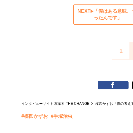
NEXT
「僕はある意味、
ったんです」
1
インタビューサイト 双葉社 THE CHANGE
楳図かずお「僕の考え
#楳図かずお
#手塚治虫