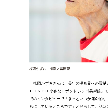
楳図かずお 撮影／冨田望
楳図かずおさんは、長年の漫画界への貢献と
ＨＩＮＧＯ 小さなロボット シンゴ美術館』
でのインタビューで「きっといつか運命的な
ちにしているところです」と発言して、話題