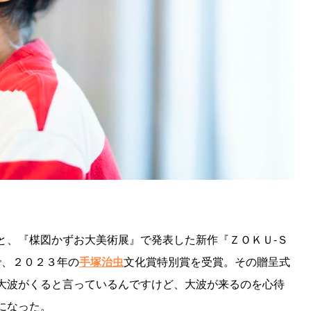
、『楳図かずお大美術展』で発表した新作『ＺＯＫＵ-Ｓ
で、２０２３年の
手塚治虫
文化賞特別賞を受賞。その贈呈式
大波がくると言っているんですけど、大波が来るのを心待
になった。