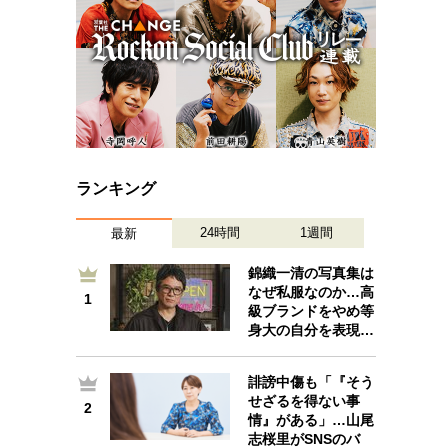
ランキング
24時間
1週間
最新
錦織一清の写真集は
なぜ私服なのか…高
1
1
級ブランドをやめ等
身大の自分を表現…
誹謗中傷も「『そう
せざるを得ない事
2
2
情』がある」…山尾
志桜里がSNSのバ