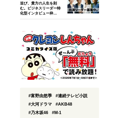
並び、貴方の人生を刻
む。ビジネスリーダー特
化型インタビュー枠
『Key person』始…
#富野由悠季
#連続テレビ小説
#大河ドラマ
#AKB48
#乃木坂46
#M-1