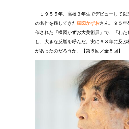
１９５５年、高校３年生でデビューして以
の名作を残してきた
楳図かずお
さん。９５年
催された『楳図かずお大美術展』で、『わた
し、大きな反響を呼んだ。実に６８年に及ぶ
があったのだろうか。【第５回／全５回】