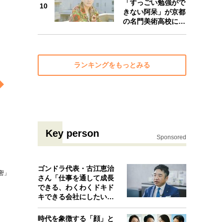
「すっごい勉強がで
10
きない阿呆」が京都
の名門美術高校に…
ランキングをもっとみる
Key person
Sponsored
ゴンドラ代表・古江恵治
密」
さん「仕事を通して成長
できる、わくわくドキド
キできる会社にしたいと
考えたんで…
時代を象徴する「顔」と