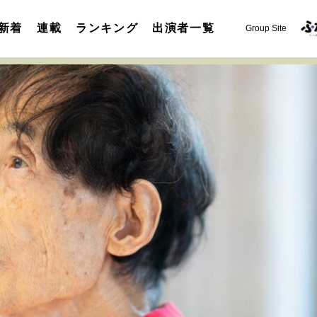
新着
連載
ランキング
出演者一覧
Group Site
運命を変えた出会い
決断の裏側
挫折からの再起
未知
表現者の葛藤
人生が動いた日
10代の挫折と原点
セカンドキャリアの描き方
独立という決断
大人の学び直し
夢を掴む選択