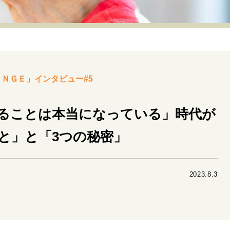
リーダーの流儀
変革の原動力
次世代へのバトン
トッ
重圧との向き合い方
一流のルーティン
20代の現在地
40代からの景色
50代のリアル
美しさの哲学
パートナ
ＡＮＧＥ」インタビュー#5
病が教えてくれたこと
移住という選択
熱狂できるもの
私を彩るエッセンス
60代のネクストステージ
70代のグランド
ることは本当になっている」時代が
と」と「3つの秘密」
地域とつながる/お金との付き合い方
2023.8.3