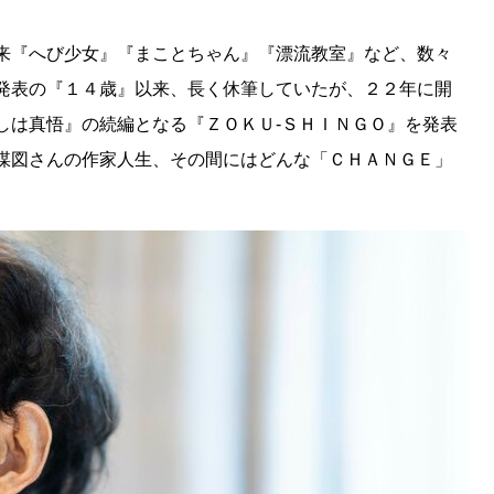
来『へび少女』『まことちゃん』『漂流教室』など、数々
発表の『１４歳』以来、長く休筆していたが、２２年に開
しは真悟』の続編となる『ＺＯＫＵ-ＳＨＩＮＧＯ』を発表
楳図さんの作家人生、その間にはどんな「ＣＨＡＮＧＥ」