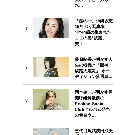
水…
『恋の罪』神楽坂恵
7
15年ぶり写真集
7
で“44歳の生まれた
ままの姿”披露、
夫・…
8
藤原紀香が明かす人
生の転機と「阪神・
8
淡路大震災」 オー
ディション落選続…
岡本健一が明かす男
9
闘呼組解散前の
9
Rockon Social
Clubアルバム発売
の舞台ウ…
三代目魚武濱田成夫
10