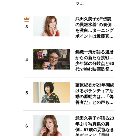
ッ…
武田久美子が“伝説
3
の貝殻水着”の裏側
3
を激白…ターニング
ポイントは近藤真…
錦織一清が語る還暦
4
からの新たな挑戦…
4
少年隊の分岐点と60
代で挑む映画監督…
藤原紀香が23年間続
5
けるボランティア活
5
動の原動力は…「偽
善者だ」との声も…
武田久美子が語る23
6
年ぶり写真集の裏
6
側…57歳の妥協なき
美ボディと「貝殻