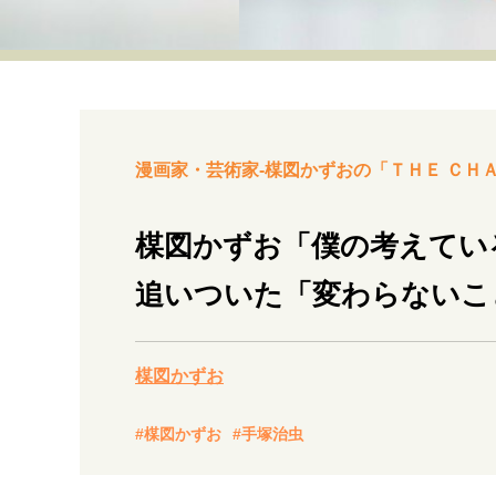
経営・ビジネス
マインドセット
ライフスタイル・生き方
漫画家・芸術家-楳図かずおの「ＴＨＥ ＣＨ
楳図かずお「僕の考えてい
追いついた「変わらないこ
社会・カルチャー・マネー
楳図かずお
#楳図かずお
#手塚治虫