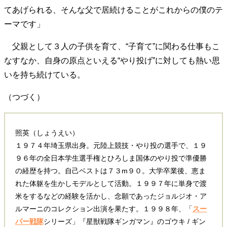
てあげられる、そんな父で居続けることがこれからの僕のテ
ーマです」
父親として３人の子供を育て、“子育て”に関わる仕事もこ
なすなか、自身の原点といえる“やり投げ”に対しても熱い思
いを持ち続けている。
（つづく）
照英（しょうえい）
１９７４年埼玉県出身。元陸上競技・やり投の選手で、１９
９６年の全日本学生選手権とひろしま国体のやり投で準優勝
の経歴を持つ。自己ベストは７３m９０。大学卒業後、恵ま
れた体躯を生かしモデルとして活動。１９９７年に単身で渡
米をするなどの経験を活かし、念願であったジョルジオ・ア
ルマーニのコレクション出演を果たす。１９９８年、「
スー
パー戦隊
シリーズ」『星獣戦隊ギンガマン』のゴウキ / ギン