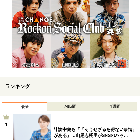
ランキング
24時間
1週間
最新
1
誹謗中傷も「『そうせざるを得ない事情』
がある」…山尾志桜里がSNSのバッ…