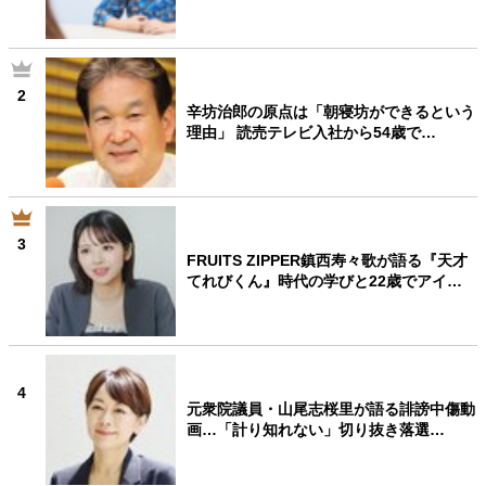
2
辛坊治郎の原点は「朝寝坊ができるという
理由」 読売テレビ入社から54歳で…
3
FRUITS ZIPPER鎮西寿々歌が語る『天才
てれびくん』時代の学びと22歳でアイ…
4
元衆院議員・山尾志桜里が語る誹謗中傷動
画…「計り知れない」切り抜き落選…