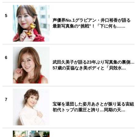
5
声優界No.1グラビアン・井口裕香が語る
最新写真集の“挑戦”！「下に何も……
6
武田久美子が語る23年ぶり写真集の裏側…
57歳の妥協なき美ボディと「貝殻水…
7
宝塚を退団した姿月あさとが振り返る宙組
初代トップの重圧と誇り…同期の天…