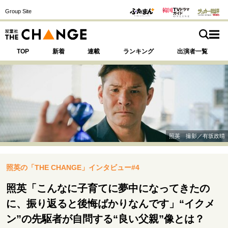
Group Site
TOP
新着
連載
ランキング
出演者一覧
注目の記事テーマで探す
SPECIAL
照英 撮影／有坂政晴
サイトの核・哲学
照英の「THE CHANGE」インタビュー#4
運命を変えた出会い
決断の裏側
挫折からの再起
未知への挑戦
プロフェッショナルの矜持
照英「こんなに子育てに夢中になってきたの
表現者の葛藤
人生が動いた日
10代の挫折と原点
に、振り返ると後悔ばかりなんです」“イクメ
ン”の先駆者が自問する“良い父親”像とは？