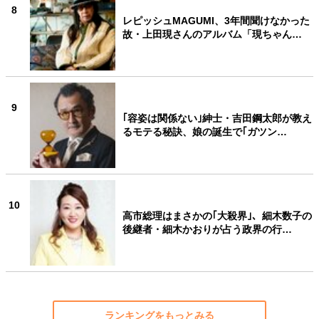
8
レピッシュMAGUMI、3年間聞けなかった
故・上田現さんのアルバム「現ちゃん…
9
｢容姿は関係ない｣紳士・吉田鋼太郎が教え
るモテる秘訣、娘の誕生で｢ガツン…
10
高市総理はまさかの｢大殺界｣、細木数子の
後継者・細木かおりが占う政界の行…
ランキングをもっとみる