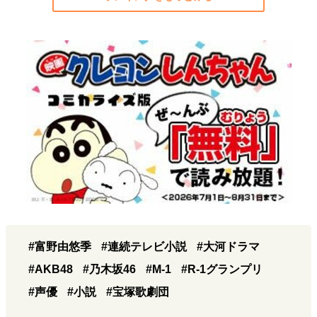
#富野由悠季
#連続テレビ小説
#大河ドラマ
#AKB48
#乃木坂46
#M-1
#R-1グランプリ
#声優
#小説
#宝塚歌劇団