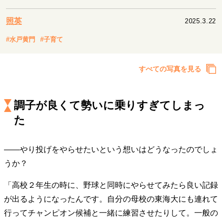
キャリア・働き方
セカンドキャリアの描き方
独立という決断
照英
2025.3.22
大人の学び直し
ファーストキャリアを拓く
#水戸黄門
#子育て
夢を掴む選択
すべての写真を見る
経営・ビジネス
リーダーの流儀
変革の原動力
次世代へのバトン
調子が良くて勢いに乗りすぎてしまっ
トップが描く未来
た
――やり投げをやらせたいという想いはどうなったのでしょ
マインドセット
うか？
重圧との向き合い方
一流のルーティン
20代の現在地
忘れられない言葉
10代・20代の土台
「高校２年生の時に、野球と同時にやらせてみたら良い記録
が出るようになったんです。自分の母校の東海大にも連れて
行ってチャンピオン候補と一緒に練習させたりして。一般の
ライフスタイル・生き方