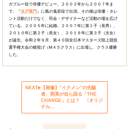
ガブルー役で俳優デビュー。２００２年から２００７年ま
で、『
水戸黄門
』に風の鬼若役で出演。その後は俳優・タレ
ント活動だけでなく、司会・デザイナーなど活動の場を広げ
ている。２００５年に結婚。２００７年に第１子（長男）、
２０１０年に第２子（長女）、２０１６年に第３子（次女）
が誕生。令和２年９月、第４０回全日本マスターズ陸上競技
選手権大会の槍投げ（M４５クラス）に出場し、クラス優勝
した。
NEXT
【画像】“イクメン”の先駆
者、照英が自ら語る「THE
CHANGE」とは？ 〈オリジ
ナル…