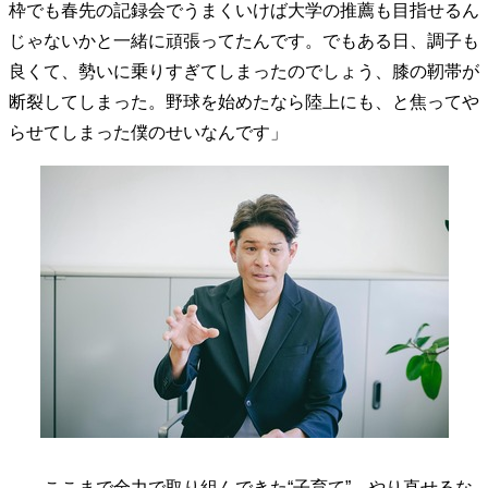
枠でも春先の記録会でうまくいけば大学の推薦も目指せるん
40代からの景色
美しさの哲学
パートナーとの歩み方
じゃないかと一緒に頑張ってたんです。でもある日、調子も
親になるということ
病が教えてくれたこと
良くて、勢いに乗りすぎてしまったのでしょう、膝の靭帯が
移住という選択
熱狂できるもの
一生モノの愛用品
断裂してしまった。野球を始めたなら陸上にも、と焦ってや
私を彩るエッセンス
60代のネクストステージ
70代のグランドデザイン
らせてしまった僕のせいなんです」
社会・カルチャー・マネー
地域とつながる/お金との付き合い方
――ここまで全力で取り組んできた“子育て”。やり直せるな