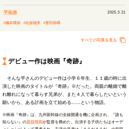
キャリア・働き方
セカンドキャリアの描き方
独立という決断
平祐奈
2025.3.21
大人の学び直し
ファーストキャリアを拓く
#橋本環奈
#松坂桃李
#菅田将暉
夢を掴む選択
すべての写真を見る
経営・ビジネス
リーダーの流儀
変革の原動力
次世代へのバトン
デビュー作は映画『奇跡』
トップが描く未来
そんな平さんのデビュー作は小学６年生、１１歳の時に出
演した映画のタイトルが『奇跡』※だった。両親の離婚で離
マインドセット
れ離れになって暮らす兄弟が、また４人で暮らしたいという
重圧との向き合い方
一流のルーティン
20代の現在地
願いから、ある計画を立て始める……という物語。
忘れられない言葉
10代・20代の土台
※映画『奇跡』は、九州新幹線の全線開通を機に企画され、『誰も
知らない』の
是枝裕和
が監督を務めた。出演する子供たちはオーデ
ライフスタイル・生き方