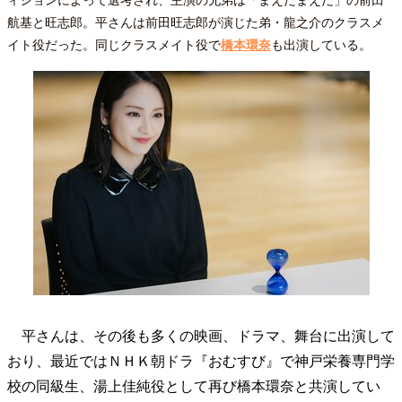
ィションによって選考され、主演の兄弟は「まえだまえだ」の前田
40代からの景色
50代のリアル
美しさの哲学
航基と旺志郎。平さんは前田旺志郎が演じた弟・龍之介のクラスメ
パートナーとの歩み方
親になるということ
イト役だった。同じクラスメイト役で
橋本環奈
も出演している。
病が教えてくれたこと
移住という選択
熱狂できるもの
一生モノの愛用品
私を彩るエッセンス
60代のネクストステージ
70代のグランドデザイン
社会・カルチャー・マネー
地域とつながる/お金との付き合い方
平さんは、その後も多くの映画、ドラマ、舞台に出演して
おり、最近ではＮＨＫ朝ドラ『おむすび』で神戸栄養専門学
校の同級生、湯上佳純役として再び橋本環奈と共演してい