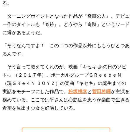
る。
ターニングポイントとなった作品が『奇跡の人』、デビュ
ー作のタイトルも『奇跡』。どうやら「奇跡」というワード
に縁があるようだ。
「そうなんですよ！ この二つの作品以外にももうひとつあ
るんです」
そう言って教えてくれのが、映画『キセキ‐あの日のソビ
ト‐』（２０１７年）。ボーカルグループＧＲｅｅｅｅＮ
（現ＧＲｅ４Ｎ ＢＯＹＺ）の楽曲『キセキ』の誕生までの
実話をモチーフにした作品で、
松坂桃李
と
菅田将暉
が主演を
務めている。ここでは平さんは心筋症を患うが楽曲で生きる
希望を見出す少女を好演している。