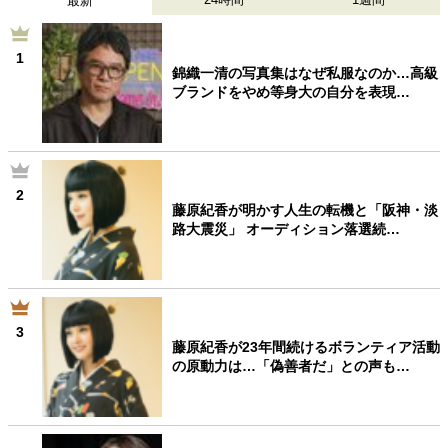
最新
1
錦織一清の写真集はなぜ私服なのか…高級
ブランドをやめ等身大の自分を表現…
2
藤原紀香が明かす人生の転機と「阪神・淡
路大震災」 オーディション落選続…
3
藤原紀香が23年間続けるボランティア活動
の原動力は…「偽善者だ」との声も…