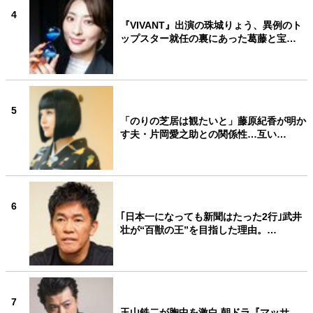
4
『VIVANT』出演の珠城りょう、異例のト
ップスター就任の裏にあった葛藤と宝…
5
「のりの芝居は観たいと」藤原紀香が明か
す夫・片岡愛之助との関係性…互い…
6
｢日本一になっても新聞はたった2行｣武井
壮が“百獣の王”を目指した理由。…
7
玉山鉄二が胸中を激白 朝ドラ『マッサ