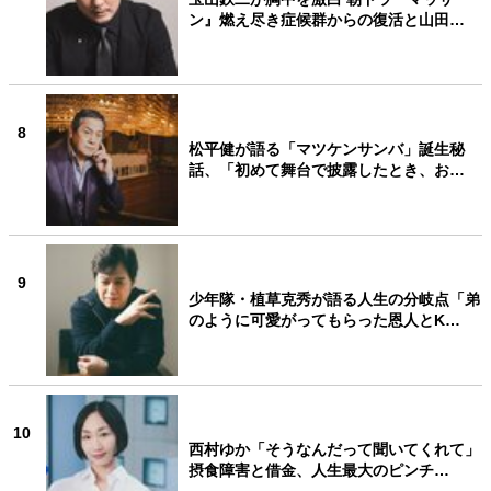
ン』燃え尽き症候群からの復活と山田…
8
松平健が語る「マツケンサンバ」誕生秘
話、「初めて舞台で披露したとき、お…
9
少年隊・植草克秀が語る人生の分岐点「弟
のように可愛がってもらった恩人とK…
10
西村ゆか「そうなんだって聞いてくれて」
摂食障害と借金、人生最大のピンチ…