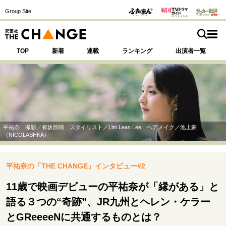
Group Site
TOP
新着
連載
ランキング
出演者一覧
注目の記事テーマで探す
SPECIAL
平祐奈 撮影／有坂政晴 スタイリスト／Lim Lean Lee ヘアメイク／池上豪
（NICOLASHKA）
サイトの核・哲学
平祐奈の「THE CHANGE」インタビュー#2
運命を変えた出会い
決断の裏側
挫折からの再起
未知への挑戦
プロフェッショナルの矜持
11歳で映画デビューの平祐奈が「縁がある」と
表現者の葛藤
人生が動いた日
10代の挫折と原点
語る３つの“奇跡”、JR九州とヘレン・ケラー
とGReeeeNに共通するものとは？