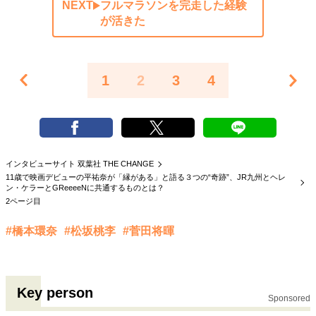
NEXT
フルマラソンを完走した経験
が活きた
1
2
3
4
インタビューサイト 双葉社 THE CHANGE
11歳で映画デビューの平祐奈が「縁がある」と語る３つの“奇跡”、JR九州とヘレ
ン・ケラーとGReeeeNに共通するものとは？
2ページ目
#橋本環奈
#松坂桃李
#菅田将暉
Key person
Sponsored