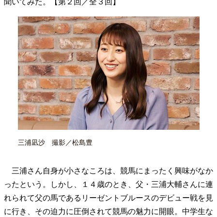
聞いてみた。【第２回／全３回】
40代からの景色
美しさの哲学
パートナーとの歩み方
親になるということ
病が教えてくれたこと
移住という選択
熱狂できるもの
一生モノの愛用品
私を彩るエッセンス
60代のネクストステージ
70代のグランドデザイン
社会・カルチャー・マネー
地域とつながる/お金との付き合い方
三浦凪沙 撮影／松島豊
三浦さん自身が小さなころは、競馬にまったく興味がなか
ったという。しかし、１４歳のとき、父・三浦大輔さんに連
れられて父の馬であるリーゼントブルースのデビュー戦を見
に行き、その迫力に圧倒されて競馬の魅力に開眼。中学生な