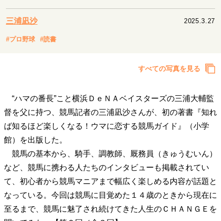
キャリア・働き方
セカンドキャリアの描き方
独立という決断
三浦凪沙
2025.3.27
大人の学び直し
ファーストキャリアを拓く
#プロ野球
#読書
夢を掴む選択
すべての写真を見る
経営・ビジネス
“ハマの番長”こと横浜ＤｅＮＡベイスターズの三浦大輔監
リーダーの流儀
変革の原動力
次世代へのバトン
トップが描く未来
督を父に持つ、競馬記者の三浦凪沙さんが、初の著書『知れ
ば知るほど楽しくなる！ウマに恋する競馬ガイド』（小学
館）を出版した。
マインドセット
競馬の基本から、騎手、調教師、厩務員（きゅうむいん）
重圧との向き合い方
一流のルーティン
20代の現在地
など、競馬に携わる人たちのインタビューも掲載されてい
忘れられない言葉
10代・20代の土台
て、初心者から競馬マニアまで幅広く楽しめる内容が話題と
なっている。今回は競馬に目覚めた１４歳のときから現在に
至るまで、競馬に魅了され続けてきた人生のＣＨＡＮＧＥを
ライフスタイル・生き方