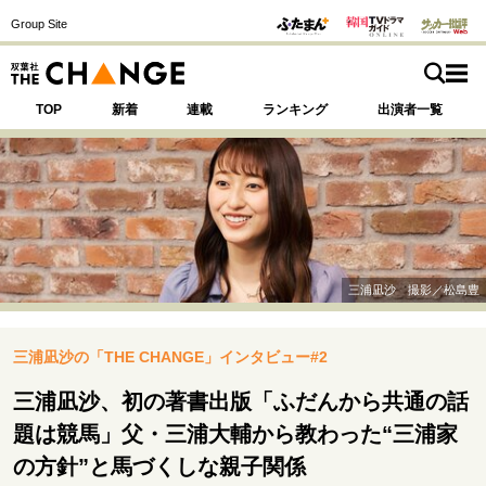
Group Site
TOP
新着
連載
ランキング
出演者一覧
注目の記事テーマで探す
SPECIAL
三浦凪沙 撮影／松島豊
サイトの核・哲学
三浦凪沙の「THE CHANGE」インタビュー#2
運命を変えた出会い
決断の裏側
挫折からの再起
未知への挑戦
プロフェッショナルの矜持
三浦凪沙、初の著書出版「ふだんから共通の話
表現者の葛藤
人生が動いた日
10代の挫折と原点
題は競馬」父・三浦大輔から教わった“三浦家
の方針”と馬づくしな親子関係