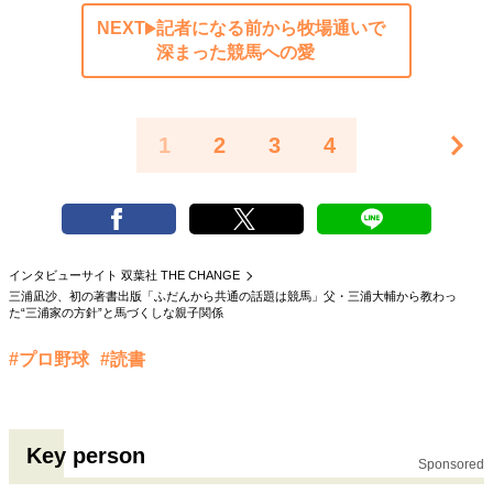
NEXT
記者になる前から牧場通いで
深まった競馬への愛
1
2
3
4
インタビューサイト 双葉社 THE CHANGE
三浦凪沙、初の著書出版「ふだんから共通の話題は競馬」父・三浦大輔から教わっ
た“三浦家の方針”と馬づくしな親子関係
#プロ野球
#読書
Key person
Sponsored