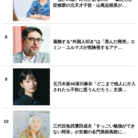
症候群の元天才子役・山尾志桜里が…
8
過熱する“外国人叩き”は「歪んだ商売」エ
ミン・ユルマズが危険視するアテ…
9
元乃木坂46深川麻衣「どこまで他人に介入
されたら不快に思うんだろう」主演…
10
三代目魚武濱田成夫「すっごい勉強ができ
ない阿呆」が京都の名門美術高校に…