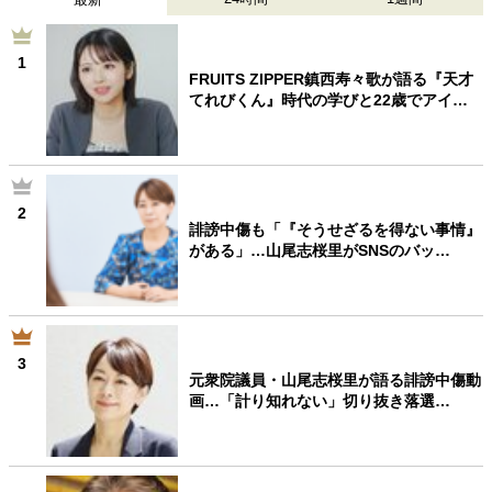
1
FRUITS ZIPPER鎮西寿々歌が語る『天才
てれびくん』時代の学びと22歳でアイ…
2
誹謗中傷も「『そうせざるを得ない事情』
がある」…山尾志桜里がSNSのバッ…
3
元衆院議員・山尾志桜里が語る誹謗中傷動
画…「計り知れない」切り抜き落選…