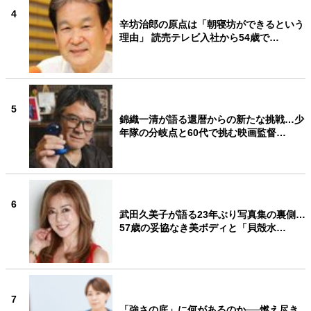
4
辛坊治郎の原点は「朝寝坊ができるという
理由」 読売テレビ入社から54歳で…
5
錦織一清が語る還暦からの新たな挑戦…少
年隊の分岐点と60代で挑む映画監督…
6
武田久美子が語る23年ぶり写真集の裏側…
57歳の妥協なき美ボディと「貝殻水…
7
「強さの底」に何があるのか──燃え尽き