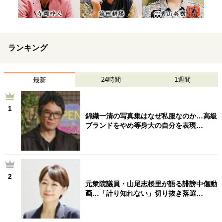
ランキング
24時間
1週間
最新
1
錦織一清の写真集はなぜ私服なのか…高級
ブランドをやめ等身大の自分を表現…
2
元衆院議員・山尾志桜里が語る誹謗中傷動
画…「計り知れない」切り抜き落選…