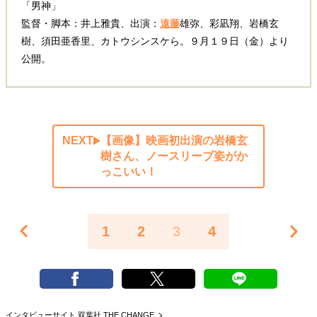
「男神」
監督・脚本：井上雅貴、出演：
遠藤
雄弥、彩凪翔、岩橋玄
樹、須田亜香里、カトウシンスケら。９月１９日（金）より
公開。
NEXT
【画像】映画初出演の岩橋玄
樹さん、ノースリーブ姿がか
っこいい！
1
2
3
4
インタビューサイト 双葉社 THE CHANGE