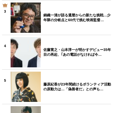
3
錦織一清が語る還暦からの新たな挑戦…少
年隊の分岐点と60代で挑む映画監督…
4
佐藤寛之・山本淳一が明かすデビュー35年
目の再起、｢あの電話がなければ今…
5
藤原紀香が23年間続けるボランティア活動
の原動力は…「偽善者だ」との声も…