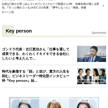
以前は｢誰かが突っ込んでくれていた｣グループ脱退から4年、岩橋玄樹が感じる変
化、｢すっと憧れている｣A.B.C-Zの先輩、｢夢中になった｣『海猿』俳優
3ページ目
Key person
Sponsored
ゴンドラ代表・古江恵治さん「仕事を通して
成長できる、わくわくドキドキできる会社に
したいと考えたんで…
時代を象徴する「顔」と並び、貴方の人生を
刻む。ビジネスリーダー特化型インタビュー
枠『Key person』始…