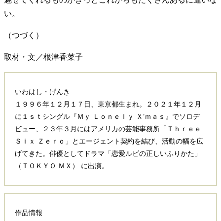
い。
（つづく）
取材・文／根津香菜子
いわはし・げんき
１９９６年１２月１７日、東京都生まれ。２０２１年１２月
に１ｓｔシングル『Ｍｙ Ｌｏｎｅｌｙ Ｘ’ｍａｓ』でソロデ
ビュー、２３年３月にはアメリカの芸能事務所「Ｔｈｒｅｅ
Ｓｉｘ Ｚｅｒｏ」とエージェント契約を結び、活動の幅を広
げてきた。俳優としてドラマ「恋愛ルビの正しいふりかた」
（ＴＯＫＹＯ ＭＸ） に出演。
作品情報