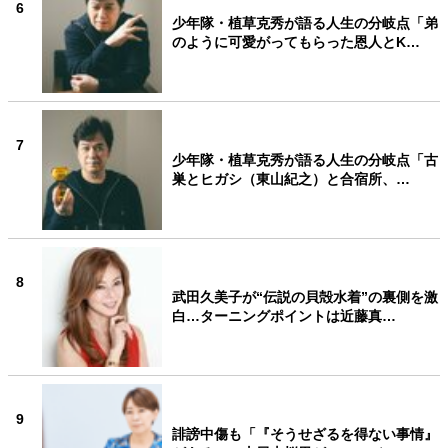
6
少年隊・植草克秀が語る人生の分岐点「弟
のように可愛がってもらった恩人とK…
7
少年隊・植草克秀が語る人生の分岐点「古
巣とヒガシ（東山紀之）と合宿所、…
8
武田久美子が“伝説の貝殻水着”の裏側を激
白…ターニングポイントは近藤真…
9
誹謗中傷も「『そうせざるを得ない事情』