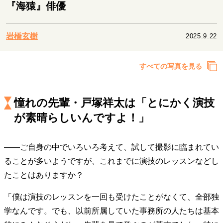
キャリア・働き方
『海猿』俳優
セカンドキャリアの描き方
独立という決断
大人の学び直し
ファーストキャリアを拓く
岩橋玄樹
2025.9.22
夢を掴む選択
すべての写真を見る
経営・ビジネス
リーダーの流儀
変革の原動力
次世代へのバトン
憧れの先輩・戸塚祥太は「とにかく演技
トップが描く未来
が素晴らしいんですよ！」
――ご自身の中でいろいろ考えて、試して撮影に臨まれてい
マインドセット
ることが多いようですが、これまでに演技のレッスンなどし
重圧との向き合い方
一流のルーティン
20代の現在地
たことはありますか？
忘れられない言葉
10代・20代の土台
「僕は演技のレッスンを一回も受けたことがなくて、全部独
学なんです。でも、以前所属していた事務所の人たちは基本
ライフスタイル・生き方