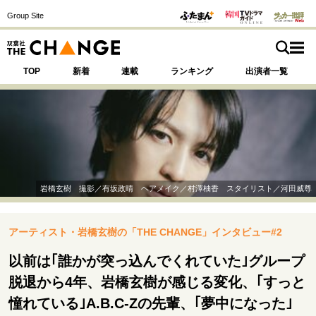
Group Site
TOP
新着
連載
ランキング
出演者一覧
注目の記事テーマで探す
SPECIAL
岩橋玄樹 撮影／有坂政晴 ヘアメイク／村澤柚香 スタイリスト／河田威尊
サイトの核・哲学
アーティスト・岩橋玄樹の「THE CHANGE」インタビュー#2
運命を変えた出会い
決断の裏側
挫折からの再起
未知への挑戦
プロフェッショナルの矜持
以前は｢誰かが突っ込んでくれていた｣グループ
表現者の葛藤
人生が動いた日
10代の挫折と原点
脱退から4年、岩橋玄樹が感じる変化、｢すっと
憧れている｣A.B.C-Zの先輩、｢夢中になった｣