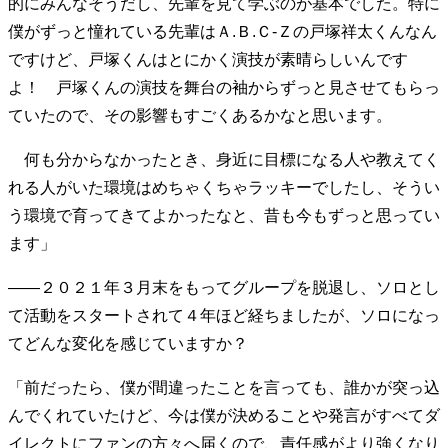
的にみんなそうだし、先輩を見て学ぶのが基本でした。特に
40代からの景色
50代のリアル
美しさの哲学
僕がずっと憧れている先輩はＡ.Ｂ.Ｃ-Ｚの戸塚祥太くんなん
パートナーとの歩み方
親になるということ
ですけど、戸塚くんはとにかく演技が素晴らしいんです
病が教えてくれたこと
移住という選択
よ！ 戸塚くんの演技を舞台の袖からずっと見させてもらっ
熱狂できるもの
一生モノの愛用品
ていたので、その影響もすごくあるかなと思います。
私を彩るエッセンス
60代のネクストステージ
70代のグランドデザイン
何も分からなかったとき、身近に目標になる人や教えてく
れる人がいた環境はめちゃくちゃラッキーでしたし、そうい
う環境で育ってきてよかったなと、昔も今もずっと思ってい
社会・カルチャー・マネー
ます」
地域とつながる/お金との付き合い方
――２０２１年３月末をもってグループを脱退し、ソロとし
て活動をスタートされて４年ほど経ちましたが、ソロになっ
てどんな変化を感じていますか？
「前だったら、僕が間違ったことを言っても、誰かが突っ込
んでくれていたけど、今は僕が決めることや発言がすべてダ
イレクトにファンの方々へ届くので、責任感がより強くなり