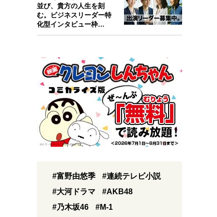
並び、貴方の人生を刻
む。ビジネスリーダー特
化型インタビュー枠
『Key person』始…
#富野由悠季
#連続テレビ小説
#大河ドラマ
#AKB48
#乃木坂46
#M-1