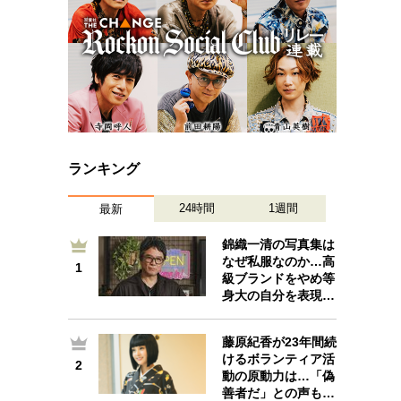
ランキング
24時間
1週間
最新
錦織一清の写真集は
なぜ私服なのか…高
1
1
級ブランドをやめ等
身大の自分を表現…
藤原紀香が23年間続
けるボランティア活
2
2
動の原動力は…「偽
善者だ」との声も…