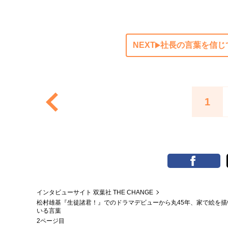
NEXT
社長の言葉を信じ
1
インタビューサイト 双葉社 THE CHANGE
松村雄基『生徒諸君！』でのドラマデビューから丸45年、家で絵を
いる言葉
2ページ目