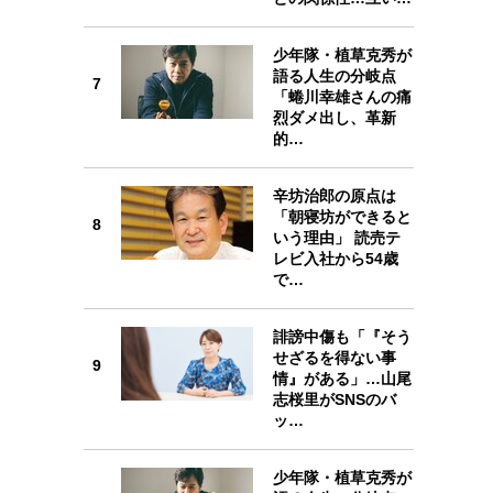
6
少年隊・植草克秀が
語る人生の分岐点
7
「蜷川幸雄さんの痛
烈ダメ出し、革新
7
的…
辛坊治郎の原点は
「朝寝坊ができると
8
いう理由」 読売テ
レビ入社から54歳
8
で…
誹謗中傷も「『そう
せざるを得ない事
9
情』がある」…山尾
9
志桜里がSNSのバ
ッ…
少年隊・植草克秀が