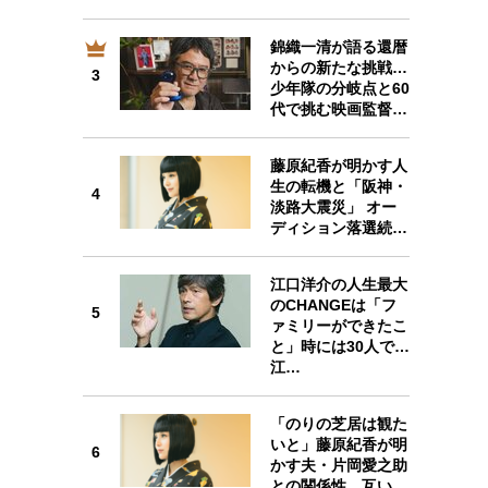
錦織一清が語る還暦
からの新たな挑戦…
3
少年隊の分岐点と60
3
代で挑む映画監督…
藤原紀香が明かす人
生の転機と「阪神・
4
淡路大震災」 オー
4
ディション落選続…
江口洋介の人生最大
のCHANGEは「フ
5
ァミリーができたこ
と」時には30人で…
5
江…
「のりの芝居は観た
いと」藤原紀香が明
6
かす夫・片岡愛之助
との関係性…互い…