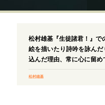
経営・ビジネス
マインドセット
ライフスタイル・生き方
松村雄基『生徒諸君！』で
絵を描いたり詩吟を詠んだ
込んだ理由、常に心に留め
社会・カルチャー・マネー
松村雄基