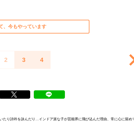
て、今もやっています
2
3
4
描いたり詩吟を詠んだり…インドア派な子が芸能界に飛び込んだ理由、常に心に留め