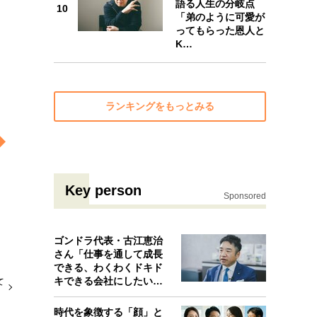
語る人生の分岐点
10
「弟のように可愛が
10
ってもらった恩人と
K…
ランキングをもっとみる
Key person
Sponsored
ゴンドラ代表・古江恵治
さん「仕事を通して成長
できる、わくわくドキド
キできる会社にしたいと
て
考えたんで…
時代を象徴する「顔」と