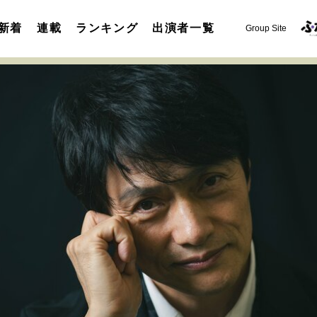
新着
連載
ランキング
出演者一覧
Group Site
運命を変えた出会い
決断の裏側
挫折からの再起
未知
表現者の葛藤
人生が動いた日
10代の挫折と原点
セカンドキャリアの描き方
独立という決断
大人の学び直し
夢を掴む選択