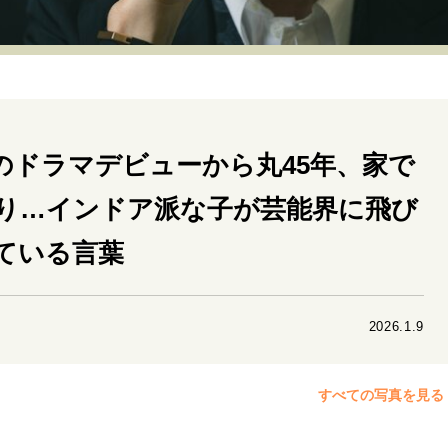
リーダーの流儀
変革の原動力
次世代へのバトン
トッ
重圧との向き合い方
一流のルーティン
20代の現在地
40代からの景色
50代のリアル
美しさの哲学
パートナ
のドラマデビューから丸45年、家で
病が教えてくれたこと
移住という選択
熱狂できるもの
私を彩るエッセンス
60代のネクストステージ
70代のグランド
り…インドア派な子が芸能界に飛び
ている言葉
地域とつながる/お金との付き合い方
2026.1.9
すべての写真を見る