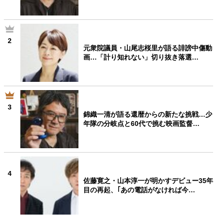
2
元衆院議員・山尾志桜里が語る誹謗中傷動
画…「計り知れない」切り抜き落選…
3
錦織一清が語る還暦からの新たな挑戦…少
年隊の分岐点と60代で挑む映画監督…
4
佐藤寛之・山本淳一が明かすデビュー35年
目の再起、｢あの電話がなければ今…