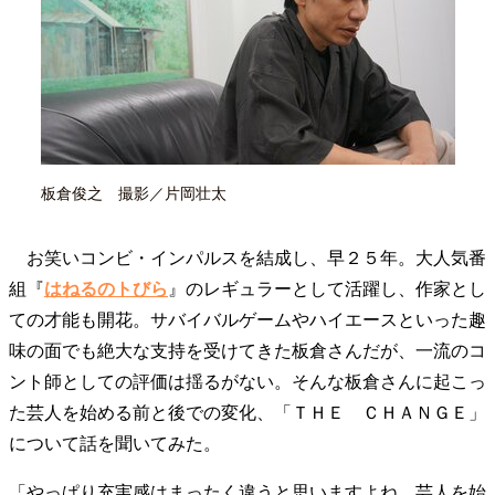
40代からの景色
50代のリアル
美しさの哲学
パートナーとの歩み方
親になるということ
病が教えてくれたこと
移住という選択
熱狂できるもの
一生モノの愛用品
私を彩るエッセンス
60代のネクストステージ
70代のグランドデザイン
板倉俊之 撮影／片岡壮太
社会・カルチャー・マネー
お笑いコンビ・インパルスを結成し、早２５年。大人気番
地域とつながる/お金との付き合い方
組『
はねるのトびら
』のレギュラーとして活躍し、作家とし
ての才能も開花。サバイバルゲームやハイエースといった趣
味の面でも絶大な支持を受けてきた板倉さんだが、一流のコ
ント師としての評価は揺るがない。そんな板倉さんに起こっ
た芸人を始める前と後での変化、「ＴＨＥ ＣＨＡＮＧＥ」
について話を聞いてみた。
「やっぱり充実感はまったく違うと思いますよね。芸人を始