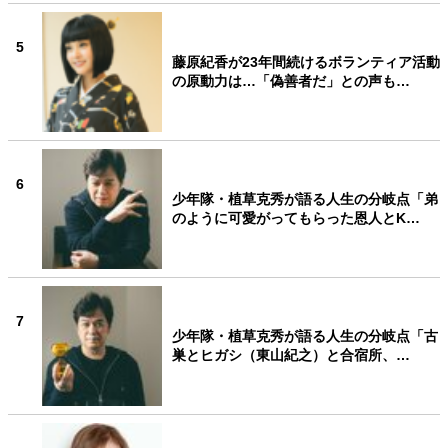
5
藤原紀香が23年間続けるボランティア活動
の原動力は…「偽善者だ」との声も…
6
少年隊・植草克秀が語る人生の分岐点「弟
のように可愛がってもらった恩人とK…
7
少年隊・植草克秀が語る人生の分岐点「古
巣とヒガシ（東山紀之）と合宿所、…