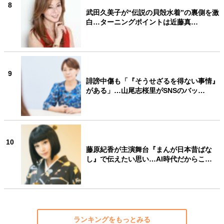
8
武田久美子が“伝説の貝殻水着”の裏側を激
白…ターニングポイントは近藤真…
9
誹謗中傷も「『そうせざるを得ない事情』
がある」…山尾志桜里がSNSのバッ…
10
藤原紀香が主演舞台『まんが日本昔ばな
し』で伝えたい思い…AI時代だからこ…
ランキングをもっとみる