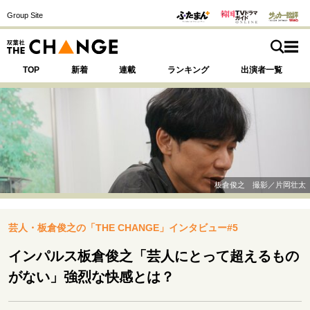
Group Site
TOP
新着
連載
ランキング
出演者一覧
注目の記事テーマで探す
SPECIAL
板倉俊之 撮影／片岡壮太
サイトの核・哲学
芸人・板倉俊之の「THE CHANGE」インタビュー#5
運命を変えた出会い
決断の裏側
挫折からの再起
未知への挑戦
プロフェッショナルの矜持
インパルス板倉俊之「芸人にとって超えるもの
表現者の葛藤
人生が動いた日
10代の挫折と原点
がない」強烈な快感とは？