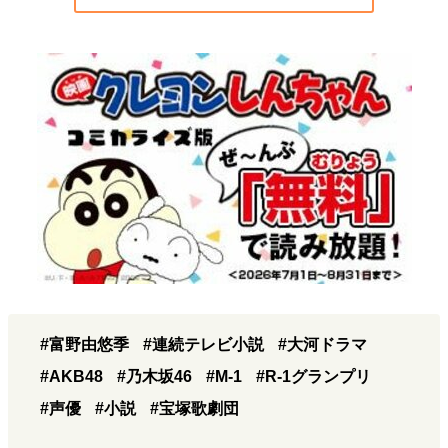
#富野由悠季
#連続テレビ小説
#大河ドラマ
#AKB48
#乃木坂46
#M-1
#R-1グランプリ
#声優
#小説
#宝塚歌劇団