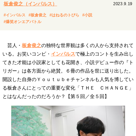
キャリア・働き方
板倉俊之（インパルス）
2023.9.19
セカンドキャリアの描き方
独立という決断
#インパルス
#板倉俊之
#はねるのトびら
#小説
大人の学び直し
ファーストキャリアを拓く
#爆笑オンエアバトル
夢を掴む選択
芸人・
板倉俊之
の独特な世界観は多くの人から支持されて
経営・ビジネス
いる。お笑いコンビ・
インパルス
で極上のコントを生み出し
リーダーの流儀
変革の原動力
次世代へのバトン
てきた才能は小説家としても花開き、小説デビュー作の『ト
トップが描く未来
リガー』は各方面から絶賛。６冊の作品を世に送り出した。
開設した自身のＹｏｕｔｕｂｅチャンネルも人気を博してい
る板倉さんにとっての重要な変化「ＴＨＥ ＣＨＡＮＧＥ」
マインドセット
とはなんだったのだろうか？【第５回／全５回】
重圧との向き合い方
一流のルーティン
20代の現在地
忘れられない言葉
10代・20代の土台
ライフスタイル・生き方