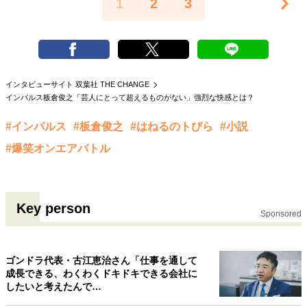
1
2
3
インタビューサイト 双葉社 THE CHANGE
インパルス板倉俊之「芸人にとって超えるものがない」強烈な快感とは？
#インパルス
#板倉俊之
#はねるのトびら
#小説
#爆笑オンエアバトル
Key person
Sponsored
ゴンドラ代表・古江恵治さん「仕事を通して
成長できる、わくわくドキドキできる会社に
したいと考えたんで…