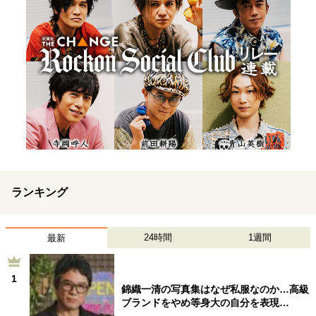
ランキング
24時間
1週間
最新
1
錦織一清の写真集はなぜ私服なのか…高級
ブランドをやめ等身大の自分を表現…