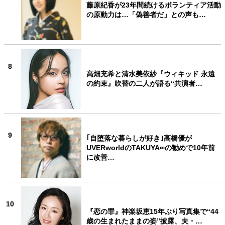
藤原紀香が23年間続けるボランティア活動
の原動力は…「偽善者だ」との声も…
8
高畑充希と清水美依紗『ウィキッド 永遠
の約束』吹替の二人が語る“共演者…
9
｢自堕落な暮らしが好き｣高橋優が
UVERworldのTAKUYA∞の勧めで10年前
に改善…
10
『恋の罪』神楽坂恵15年ぶり写真集で“44
歳の生まれたままの姿”披露、夫・…