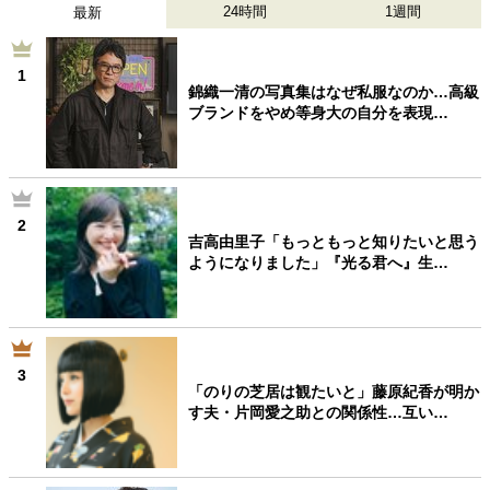
24時間
1週間
最新
1
錦織一清の写真集はなぜ私服なのか…高級
ブランドをやめ等身大の自分を表現…
2
吉高由里子「もっともっと知りたいと思う
ようになりました」『光る君へ』生…
3
「のりの芝居は観たいと」藤原紀香が明か
す夫・片岡愛之助との関係性…互い…