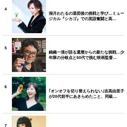
4
湖月わたるの退団後の挑戦と学び…ミュー
ジカル『シカゴ』での英語奮闘と高…
5
錦織一清が語る還暦からの新たな挑戦…少
年隊の分岐点と60代で挑む映画監督…
6
｢オンオフを切り替えられない｣吉高由里子
が20代前半にあきらめたこと、同級…
7