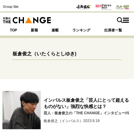
Group Site
TOP
新着
連載
ランキング
出演者一覧
板倉俊之
（いたくらとしゆき)
注目の記事テーマで探す
SPECIAL
サイトの核・哲学
運命を変えた出会い
決断の裏側
挫折からの再起
インパルス板倉俊之「芸人にとって超える
未知への挑戦
プロフェッショナルの矜持
ものがない」強烈な快感とは？
表現者の葛藤
人生が動いた日
10代の挫折と原点
芸人・板倉俊之の「THE CHANGE」インタビュー#5
板倉俊之（インパルス）
2023.9.19