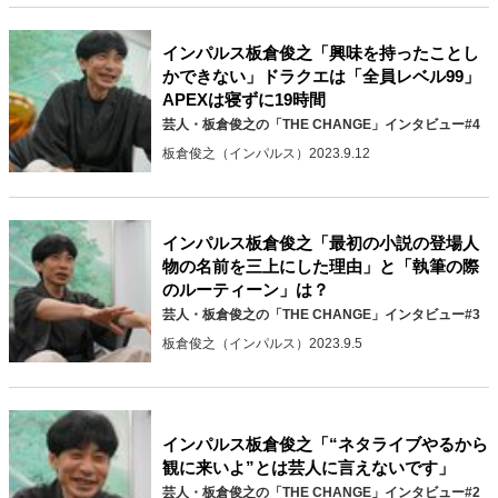
キャリア・働き方
セカンドキャリアの描き方
独立という決断
インパルス板倉俊之「興味を持ったことし
大人の学び直し
ファーストキャリアを拓く
かできない」ドラクエは「全員レベル99」
APEXは寝ずに19時間
夢を掴む選択
芸人・板倉俊之の「THE CHANGE」インタビュー#4
板倉俊之（インパルス）
2023.9.12
経営・ビジネス
リーダーの流儀
変革の原動力
次世代へのバトン
インパルス板倉俊之「最初の小説の登場人
トップが描く未来
物の名前を三上にした理由」と「執筆の際
のルーティーン」は？
芸人・板倉俊之の「THE CHANGE」インタビュー#3
マインドセット
板倉俊之（インパルス）
2023.9.5
重圧との向き合い方
一流のルーティン
20代の現在地
忘れられない言葉
10代・20代の土台
インパルス板倉俊之「“ネタライブやるから
観に来いよ”とは芸人に言えないです」
ライフスタイル・生き方
芸人・板倉俊之の「THE CHANGE」インタビュー#2