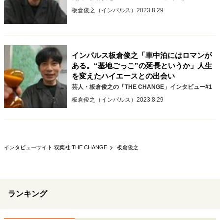
40代からの景色
50代のリアル
美しさの哲学
板倉俊之（インパルス）
2023.8.29
パートナーとの歩み方
親になるということ
病が教えてくれたこと
移住という選択
熱狂できるもの
一生モノの愛用品
インパルス板倉俊之「車中泊にはロマンが
私を彩るエッセンス
60代のネクストステージ
ある。“基地ごっこ”の延長というか」人生
70代のグランドデザイン
を変えたハイエースとの出会い
芸人・板倉俊之の「THE CHANGE」インタビュー#1
板倉俊之（インパルス）
2023.8.29
社会・カルチャー・マネー
地域とつながる/お金との付き合い方
インタビューサイト 双葉社 THE CHANGE
板倉俊之
ランキング