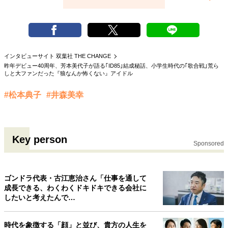
インタビューサイト 双葉社 THE CHANGE
昨年デビュー40周年、芳本美代子が語る｢ID85｣結成秘話、小学生時代の｢歌合戦｣荒ら
しと大ファンだった『狼なんか怖くない』アイドル
#松本典子
#井森美幸
Key person
Sponsored
ゴンドラ代表・古江恵治さん「仕事を通して
成長できる、わくわくドキドキできる会社に
したいと考えたんで…
時代を象徴する「顔」と並び、貴方の人生を