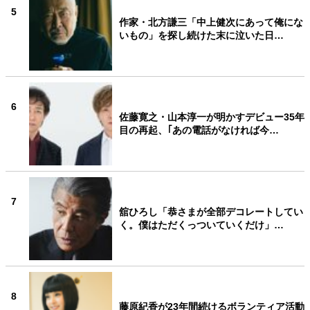
5
作家・北方謙三「中上健次にあって俺にな
いもの」を探し続けた末に泣いた日…
6
佐藤寛之・山本淳一が明かすデビュー35年
目の再起、｢あの電話がなければ今…
7
舘ひろし「恭さまが全部デコレートしてい
く。僕はただくっついていくだけ」…
8
藤原紀香が23年間続けるボランティア活動