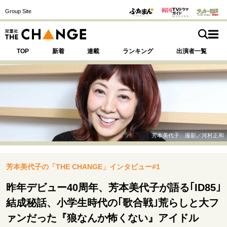
Group Site
TOP
新着
連載
ランキング
出演者一覧
注目の記事テーマで探す
SPECIAL
芳本美代子 撮影／河村正和
サイトの核・哲学
芳本美代子の「THE CHANGE」インタビュー#1
運命を変えた出会い
決断の裏側
挫折からの再起
未知への挑戦
プロフェッショナルの矜持
昨年デビュー40周年、芳本美代子が語る｢ID85｣
表現者の葛藤
人生が動いた日
10代の挫折と原点
結成秘話、小学生時代の｢歌合戦｣荒らしと大フ
ァンだった『狼なんか怖くない』アイドル