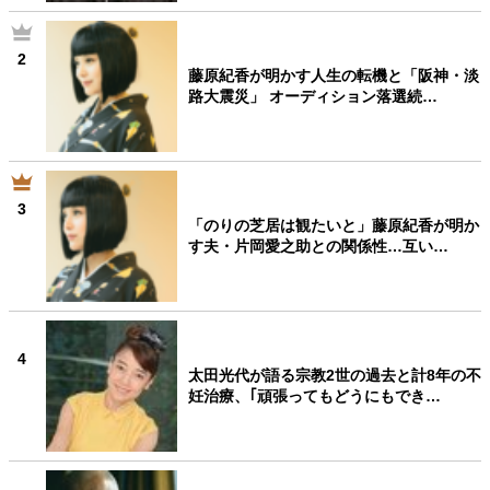
2
藤原紀香が明かす人生の転機と「阪神・淡
路大震災」 オーディション落選続…
3
「のりの芝居は観たいと」藤原紀香が明か
す夫・片岡愛之助との関係性…互い…
4
太田光代が語る宗教2世の過去と計8年の不
妊治療、｢頑張ってもどうにもでき…