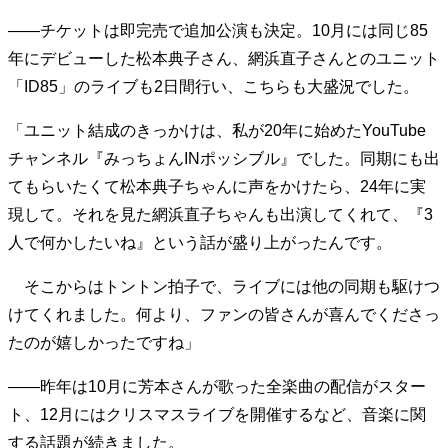
――チケットは即完売で追加公演も決定。10月には同じ85
年にデビューした松本典子さん、網浜直子さんとのユニット
「ID85」のライブも2日間行い、こちらも大盛況でした。
「ユニット結成のきっかけは、私が20年に始めたYouTube
チャンネル『みっちょんINポッシブル』でした。同期にも出
てもらいたくて松本典子ちゃんに声をかけたら、24年に実
現して。それを見た網浜直子ちゃんも出演してくれて、『3
人で何かしたいね』という話が盛り上がったんです。
そこからはトントン拍子で、ライブには他の同期も駆けつ
けてくれました。何より、ファンの皆さんが喜んでくださっ
たのが嬉しかったですね」
――昨年は10月に芳本さんが歌った全楽曲の配信がスター
ト、12月にはクリスマスライブを開催するなど、音楽に関
する話題が続きました。