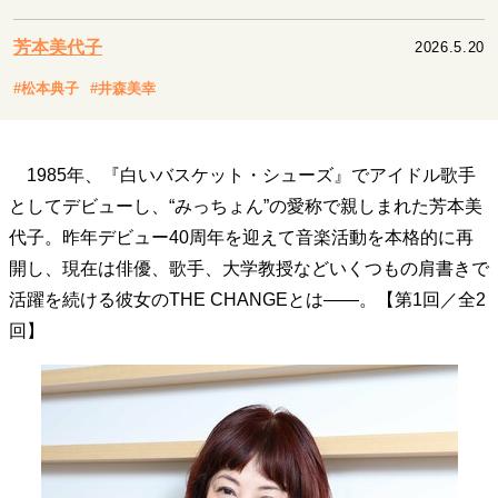
キャリア・働き方
セカンドキャリアの描き方
独立という決断
芳本美代子
2026.5.20
大人の学び直し
ファーストキャリアを拓く
#松本典子
#井森美幸
夢を掴む選択
1985年、『白いバスケット・シューズ』でアイドル歌手
経営・ビジネス
としてデビューし、“みっちょん”の愛称で親しまれた芳本美
リーダーの流儀
変革の原動力
次世代へのバトン
代子。昨年デビュー40周年を迎えて音楽活動を本格的に再
トップが描く未来
開し、現在は俳優、歌手、大学教授などいくつもの肩書きで
活躍を続ける彼女のTHE CHANGEとは――。【第1回／全2
回】
マインドセット
重圧との向き合い方
一流のルーティン
20代の現在地
忘れられない言葉
10代・20代の土台
ライフスタイル・生き方