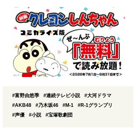
#富野由悠季
#連続テレビ小説
#大河ドラマ
#AKB48
#乃木坂46
#M-1
#R-1グランプリ
#声優
#小説
#宝塚歌劇団