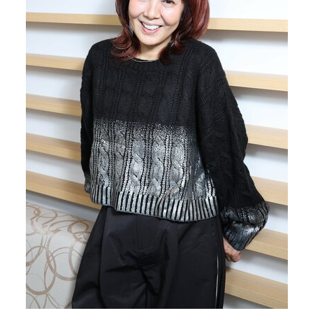
40代からの景色
50代のリアル
美しさの哲学
パートナーとの歩み方
親になるということ
病が教えてくれたこと
移住という選択
熱狂できるもの
一生モノの愛用品
私を彩るエッセンス
60代のネクストステージ
70代のグランドデザイン
社会・カルチャー・マネー
地域とつながる/お金との付き合い方