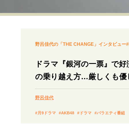
経営・ビジネス
マインドセット
ライフスタイル・生き方
野呂佳代の「THE CHANGE」インタビュー#
ドラマ『銀河の一票』で好
の乗り越え方…厳しくも優
社会・カルチャー・マネー
野呂佳代
#月9ドラマ
#AKB48
#ドラマ
#バラエティ番組