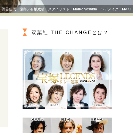
プが描く未来
野呂佳代 撮影／有坂政晴 スタイリスト／MaiKo yoshida ヘアメイク／MAKI
忘れられない言葉
10代・20代の土台
双葉社 THE CHANGEとは？
ーとの歩み方
親になるということ
一生モノの愛用品
デザイン