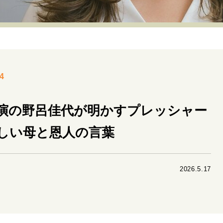
リーダーの流儀
変革の原動力
次世代へのバトン
トッ
重圧との向き合い方
一流のルーティン
20代の現在地
40代からの景色
50代のリアル
美しさの哲学
パートナ
4
病が教えてくれたこと
移住という選択
熱狂できるもの
私を彩るエッセンス
60代のネクストステージ
70代のグランド
演の野呂佳代が明かすプレッシャー
しい母と恩人の言葉
地域とつながる/お金との付き合い方
2026.5.17