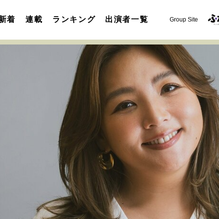
新着
連載
ランキング
出演者一覧
Group Site
運命を変えた出会い
決断の裏側
挫折からの再起
未知
表現者の葛藤
人生が動いた日
10代の挫折と原点
セカンドキャリアの描き方
独立という決断
大人の学び直し
夢を掴む選択