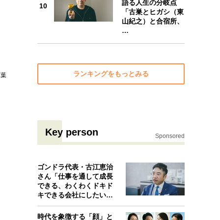
語る人生の分岐点
10
「古巣とヒガシ（東
10
山紀之）と合宿所、
…
ランキングをもっとみる
言葉
Key person
Sponsored
ゴンドラ代表・古江恵治
さん「仕事を通して成長
できる、わくわくドキド
キできる会社にしたいと
考えたんで…
時代を象徴する「顔」と