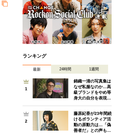
ランキング
24時間
1週間
最新
錦織一清の写真集は
なぜ私服なのか…高
1
1
級ブランドをやめ等
身大の自分を表現…
藤原紀香が23年間続
けるボランティア活
2
2
動の原動力は…「偽
善者だ」との声も…