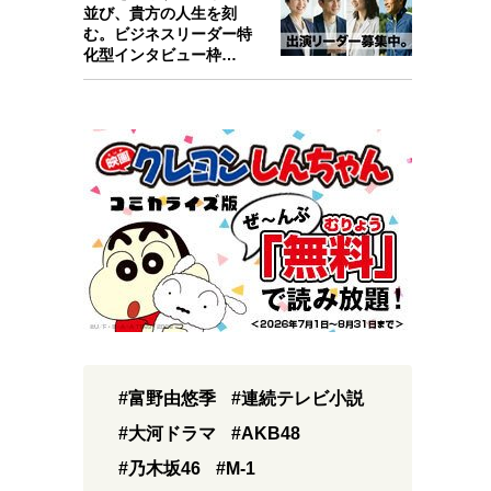
並び、貴方の人生を刻
む。ビジネスリーダー特
化型インタビュー枠
『Key person』始…
#富野由悠季
#連続テレビ小説
#大河ドラマ
#AKB48
#乃木坂46
#M-1