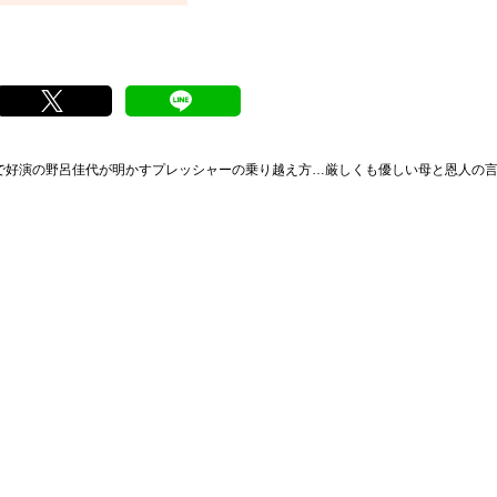
で好演の野呂佳代が明かすプレッシャーの乗り越え方…厳しくも優しい母と恩人の