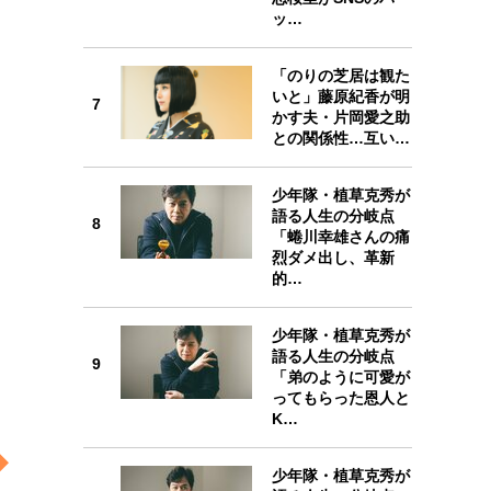
ッ…
「のりの芝居は観た
いと」藤原紀香が明
7
かす夫・片岡愛之助
7
との関係性…互い…
少年隊・植草克秀が
語る人生の分岐点
8
「蜷川幸雄さんの痛
8
烈ダメ出し、革新
的…
少年隊・植草克秀が
語る人生の分岐点
9
「弟のように可愛が
9
ってもらった恩人と
K…
少年隊・植草克秀が