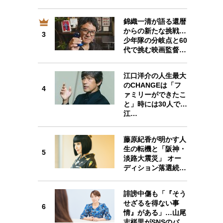
錦織一清が語る還暦
からの新たな挑戦…
3
少年隊の分岐点と60
3
代で挑む映画監督…
江口洋介の人生最大
のCHANGEは「フ
4
ァミリーができたこ
と」時には30人で…
4
江…
藤原紀香が明かす人
生の転機と「阪神・
5
淡路大震災」 オー
5
ディション落選続…
誹謗中傷も「『そう
せざるを得ない事
6
情』がある」…山尾
6
志桜里がSNSのバ