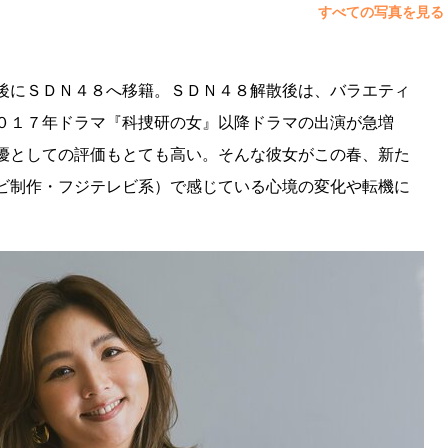
すべての写真を見る
にＳＤＮ４８へ移籍。ＳＤＮ４８解散後は、バラエティ
０１７年ドラマ『科捜研の女』以降ドラマの出演が急増
優としての評価もとても高い。そんな彼女がこの春、新た
ビ制作・フジテレビ系）で感じている心境の変化や転機に