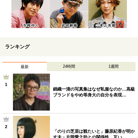
ランキング
24時間
1週間
最新
1
錦織一清の写真集はなぜ私服なのか…高級
ブランドをやめ等身大の自分を表現…
2
「のりの芝居は観たいと」藤原紀香が明か
す夫・片岡愛之助との関係性…互い…