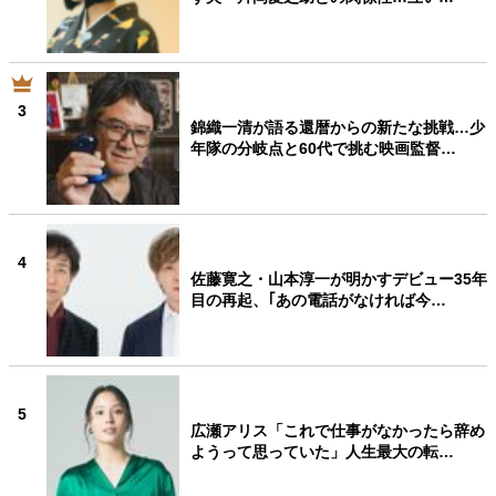
3
錦織一清が語る還暦からの新たな挑戦…少
年隊の分岐点と60代で挑む映画監督…
4
佐藤寛之・山本淳一が明かすデビュー35年
目の再起、｢あの電話がなければ今…
5
広瀬アリス「これで仕事がなかったら辞め
ようって思っていた」人生最大の転…