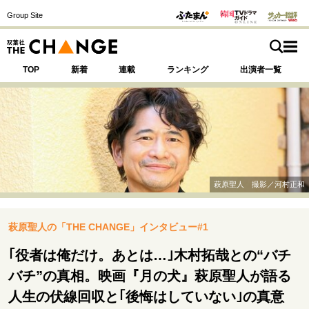
Group Site
TOP
新着
連載
ランキング
出演者一覧
注目の記事テーマで探す
SPECIAL
萩原聖人 撮影／河村正和
サイトの核・哲学
萩原聖人の「THE CHANGE」インタビュー#1
運命を変えた出会い
決断の裏側
挫折からの再起
未知への挑戦
プロフェッショナルの矜持
｢役者は俺だけ。あとは…｣木村拓哉との“バチ
表現者の葛藤
人生が動いた日
10代の挫折と原点
バチ”の真相。映画『月の犬』萩原聖人が語る
人生の伏線回収と｢後悔はしていない｣の真意