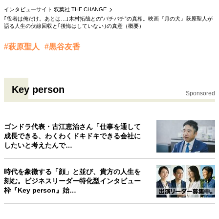
インタビューサイト 双葉社 THE CHANGE
40代からの景色
50代のリアル
美しさの哲学
｢役者は俺だけ。あとは…｣木村拓哉との“バチバチ”の真相。映画『月の犬』萩原聖人が
パートナーとの歩み方
親になるということ
語る人生の伏線回収と｢後悔はしていない｣の真意（概要）
病が教えてくれたこと
移住という選択
熱狂できるもの
一生モノの愛用品
#萩原聖人
#黒谷友香
私を彩るエッセンス
60代のネクストステージ
70代のグランドデザイン
Key person
Sponsored
社会・カルチャー・マネー
地域とつながる/お金との付き合い方
ゴンドラ代表・古江恵治さん「仕事を通して
成長できる、わくわくドキドキできる会社に
したいと考えたんで…
時代を象徴する「顔」と並び、貴方の人生を
刻む。ビジネスリーダー特化型インタビュー
枠『Key person』始…