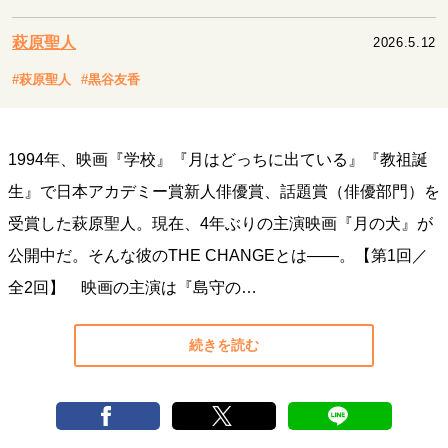
キャリア・働き方
セカンドキャリアの描き方
独立という決断
萩原聖人
2026.5.12
大人の学び直し
ファーストキャリアを拓く
#萩原聖人
#黒谷友香
夢を掴む選択
1994年、映画『学校』『月はどっちに出ている』『教祖誕
経営・ビジネス
生』で日本アカデミー賞新人俳優賞、話題賞（俳優部門）を
リーダーの流儀
変革の原動力
次世代へのバトン
受賞した萩原聖人。現在、4年ぶりの主演映画『月の犬』が
トップが描く未来
公開中だ。そんな彼のTHE CHANGEとは――。【第1回／
全2回】 映画の主演は『島守の…
マインドセット
重圧との向き合い方
一流のルーティン
20代の現在地
続きを読む
忘れられない言葉
10代・20代の土台
ライフスタイル・生き方