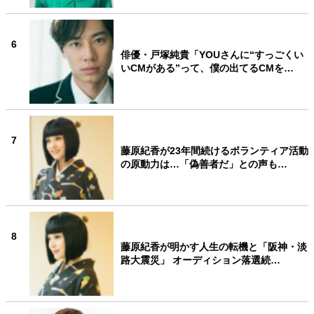
6
俳優・戸塚純貴「YOUさんに“すっごくい
いCMがある”って、僕の出てるCMを…
7
藤原紀香が23年間続けるボランティア活動
の原動力は…「偽善者だ」との声も…
8
藤原紀香が明かす人生の転機と「阪神・淡
路大震災」 オーディション落選続…