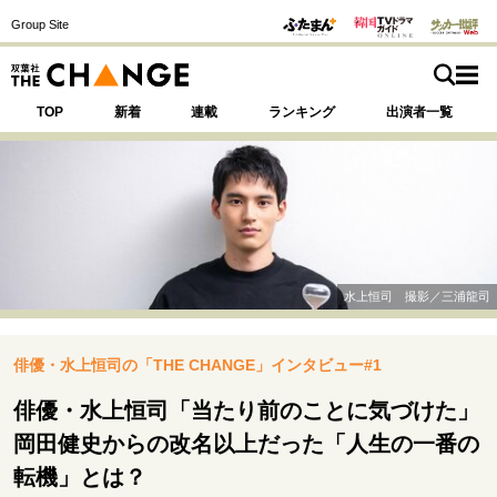
Group Site
TOP
新着
連載
ランキング
出演者一覧
注目の記事テーマで探す
SPECIAL
水上恒司 撮影／三浦龍司
サイトの核・哲学
俳優・水上恒司の「THE CHANGE」インタビュー#1
運命を変えた出会い
決断の裏側
挫折からの再起
未知への挑戦
プロフェッショナルの矜持
俳優・水上恒司「当たり前のことに気づけた」
表現者の葛藤
人生が動いた日
10代の挫折と原点
岡田健史からの改名以上だった「人生の一番の
転機」とは？