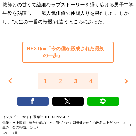
教師との甘くて繊細なラブストーリーを繰り広げる男子中学
生役を熱演し、一躍人気俳優の仲間入りを果たした。しか
し、“人生の一番の転機”は違うところにあった。
NEXT
■「今の僕が形成された最初
の一歩」
1
2
3
4
インタビューサイト 双葉社 THE CHANGE
俳優・水上恒司「当たり前のことに気づけた」岡田健史からの改名以上だった「人
生の一番の転機」とは？
2ページ目