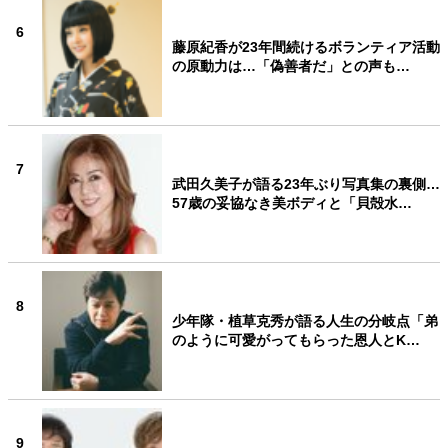
6
藤原紀香が23年間続けるボランティア活動
の原動力は…「偽善者だ」との声も…
7
武田久美子が語る23年ぶり写真集の裏側…
57歳の妥協なき美ボディと「貝殻水…
8
少年隊・植草克秀が語る人生の分岐点「弟
のように可愛がってもらった恩人とK…
9