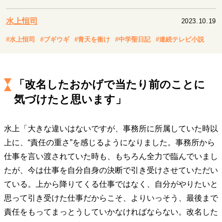
キャリア・働き方
セカンドキャリアの描き方
独立という決断
水上恒司
2023.10.19
大人の学び直し
ファーストキャリアを拓く
#水上恒司
#ブギウギ
#青天を衝け
#中学聖日記
#連続テレビ小説
夢を掴む選択
「改名したおかげで当たり前のことに
経営・ビジネス
気づけたと思います」
リーダーの流儀
変革の原動力
次世代へのバトン
トップが描く未来
水上「大きな違いはないですが、事務所に所属していた時以
上に、“責任の重さ”を感じるようになりました。事務所から
マインドセット
仕事を言い渡されていた時も、もちろん全力で臨んでいまし
重圧との向き合い方
一流のルーティン
20代の現在地
たが、今は仕事を自分自身の決断で引き受けさせていただい
忘れられない言葉
10代・20代の土台
ている。上から降りてくる仕事ではなく、自分がやりたいと
思って引き受けた仕事だからこそ、よりいっそう、最後まで
責任をもってまっとうしていかなければならない。改名した
ライフスタイル・生き方