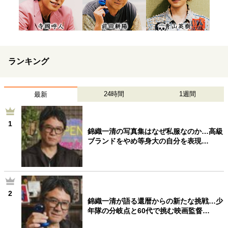
ランキング
24時間
1週間
最新
1
錦織一清の写真集はなぜ私服なのか…高級
ブランドをやめ等身大の自分を表現…
2
錦織一清が語る還暦からの新たな挑戦…少
年隊の分岐点と60代で挑む映画監督…