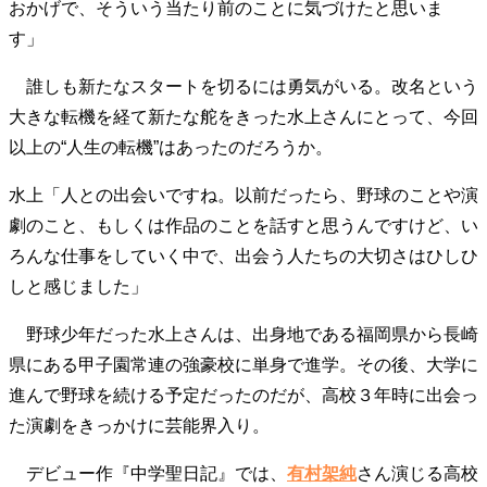
おかげで、そういう当たり前のことに気づけたと思いま
40代からの景色
50代のリアル
美しさの哲学
す」
パートナーとの歩み方
親になるということ
病が教えてくれたこと
移住という選択
誰しも新たなスタートを切るには勇気がいる。改名という
熱狂できるもの
一生モノの愛用品
大きな転機を経て新たな舵をきった水上さんにとって、今回
私を彩るエッセンス
60代のネクストステージ
以上の“人生の転機”はあったのだろうか。
70代のグランドデザイン
水上「人との出会いですね。以前だったら、野球のことや演
劇のこと、もしくは作品のことを話すと思うんですけど、い
社会・カルチャー・マネー
ろんな仕事をしていく中で、出会う人たちの大切さはひしひ
地域とつながる/お金との付き合い方
しと感じました」
野球少年だった水上さんは、出身地である福岡県から長崎
県にある甲子園常連の強豪校に単身で進学。その後、大学に
進んで野球を続ける予定だったのだが、高校３年時に出会っ
た演劇をきっかけに芸能界入り。
デビュー作『中学聖日記』では、
有村架純
さん演じる高校