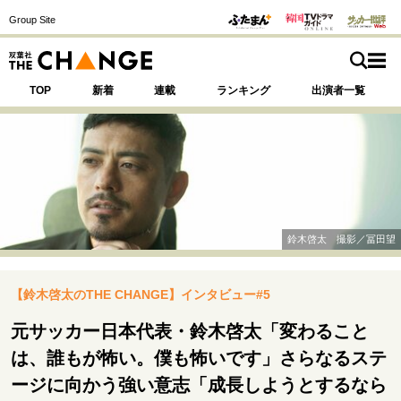
Group Site
TOP
新着
連載
ランキング
出演者一覧
注目の記事テーマで探す
SPECIAL
鈴木啓太 撮影／冨田望
サイトの核・哲学
【鈴木啓太のTHE CHANGE】インタビュー#5
運命を変えた出会い
決断の裏側
挫折からの再起
未知への挑戦
プロフェッショナルの矜持
元サッカー日本代表・鈴木啓太「変わること
表現者の葛藤
人生が動いた日
10代の挫折と原点
は、誰もが怖い。僕も怖いです」さらなるステ
ージに向かう強い意志「成長しようとするなら