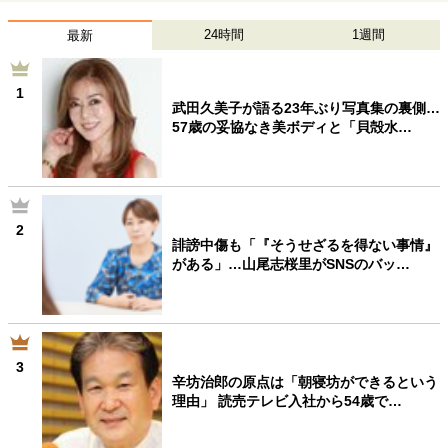
24時間
1週間
最新
1
武田久美子が語る23年ぶり写真集の裏側…
57歳の妥協なき美ボディと「貝殻水…
2
誹謗中傷も「『そうせざるを得ない事情』
がある」…山尾志桜里がSNSのバッ…
3
辛坊治郎の原点は「朝寝坊ができるという
理由」 読売テレビ入社から54歳で…