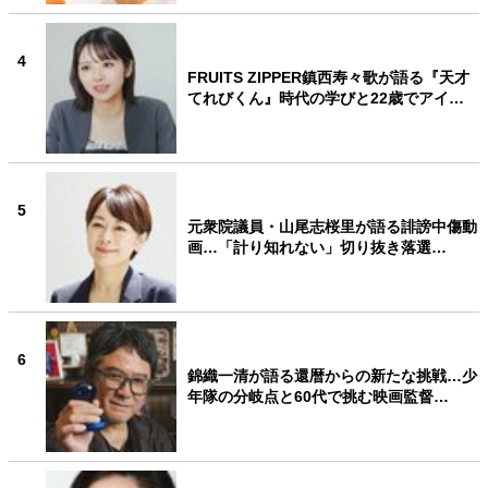
4
FRUITS ZIPPER鎮西寿々歌が語る『天才
てれびくん』時代の学びと22歳でアイ…
5
元衆院議員・山尾志桜里が語る誹謗中傷動
画…「計り知れない」切り抜き落選…
6
錦織一清が語る還暦からの新たな挑戦…少
年隊の分岐点と60代で挑む映画監督…