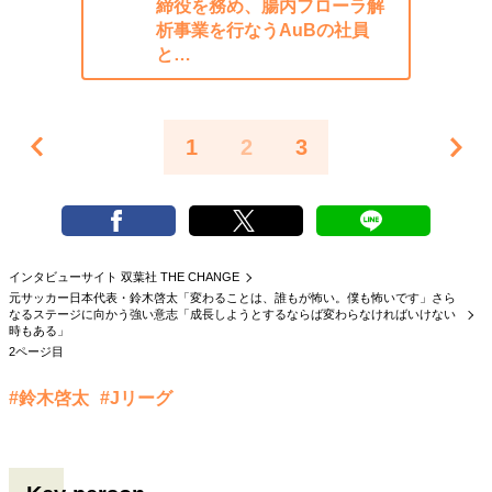
締役を務め、腸内フローラ解
析事業を行なうAuBの社員
と…
1
2
3
インタビューサイト 双葉社 THE CHANGE
元サッカー日本代表・鈴木啓太「変わることは、誰もが怖い。僕も怖いです」さら
なるステージに向かう強い意志「成長しようとするならば変わらなければいけない
時もある」
2ページ目
#鈴木啓太
#Jリーグ