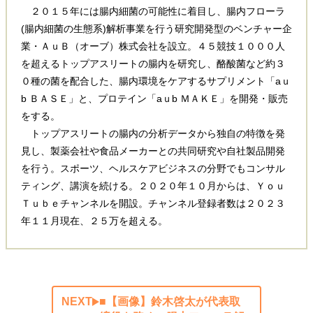
２０１５年には腸内細菌の可能性に着目し、腸内フローラ
(腸内細菌の生態系)解析事業を行う研究開発型のベンチャー企
業・ＡｕＢ（オーブ）株式会社を設立。４５競技１０００人
を超えるトップアスリートの腸内を研究し、酪酸菌など約３
０種の菌を配合した、腸内環境をケアするサプリメント「aｕ
b ＢＡＳＥ」と、プロテイン「aｕb ＭＡＫＥ」を開発・販売
をする。
トップアスリートの腸内の分析データから独自の特徴を発
見し、製薬会社や食品メーカーとの共同研究や自社製品開発
を行う。スポーツ、ヘルスケアビジネスの分野でもコンサル
ティング、講演を続ける。２０２０年１０月からは、Ｙｏｕ
Ｔｕｂｅチャンネルを開設。チャンネル登録者数は２０２３
年１１月現在、２５万を超える。
NEXT
■【画像】鈴木啓太が代表取