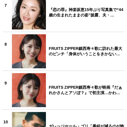
7
『恋の罪』神楽坂恵15年ぶり写真集で“44
歳の生まれたままの姿”披露、夫・…
8
FRUITS ZIPPER鎮西寿々歌に訪れた最大
のピンチ「身体がいうことをきかない…
9
FRUITS ZIPPER鎮西寿々歌が映画『だぁ
れかさんとアソぼ？』で初主演…かわ…
10
ガレッジセール・ゴリ「番組が減るのが怖