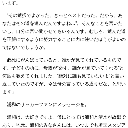
います。
40代からの景色
美しさの哲学
パートナーとの歩み方
親になるということ
病が教えてくれたこと
“その選択でよかった、きっとベストだった。だから、あ
移住という選択
熱狂できるもの
一生モノの愛用品
なたはその道を選んだんですよね…”。そんなことを言いた
私を彩るエッセンス
60代のネクストステージ
いし、自分に言い聞かせてもいるんです。むしろ、選んだ道
70代のグランドデザイン
を正解にするように努力することに力に注いだほうがよいの
ではないでしょうか。
社会・カルチャー・マネー
必死にがんばっていると、誰かが見てくれているもので
地域とつながる/お金との付き合い方
す。子どもの頃に、母親が“必ず、誰かが見ていてくれる”と
何度も教えてくれました。“絶対に誰も見ていないよ”と言い
返していたのですが、今は母の言っている通りだな、と思い
ます」
浦和のサッカーファンにメッセージを。
「浦和は、大好きですよ。僕にとっては浦和と清水が故郷で
あり、地元。浦和のみなさんには、いつまでも埼玉スタジア