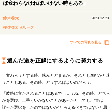
キャリア・働き方
ば変わらなければいけない時もある」
セカンドキャリアの描き方
独立という決断
大人の学び直し
ファーストキャリアを拓く
鈴木啓太
2023.12.23
夢を掴む選択
#鈴木啓太
#Jリーグ
経営・ビジネス
すべての写真を見る
リーダーの流儀
変革の原動力
次世代へのバトン
トップが描く未来
選んだ道を正解にするように努力する
変わろうとする時、踏みとどまるか、それとも進むかと迷
マインドセット
うこともある。その時、どうすればよいのだろう。
重圧との向き合い方
一流のルーティン
20代の現在地
忘れられない言葉
10代・20代の土台
「岐路に立たされることはあるでしょうね。その時、どちら
かを選び、上手くいかないことがあったとしても、“実は、
誤った選択をしたのではないか”と考えるべきではないと思
ライフスタイル・生き方