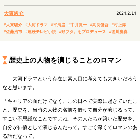
キャリア・働き方
セカンドキャリアの描き方
独立という決断
大東駿介
2024.2.14
大人の学び直し
ファーストキャリアを拓く
#大東駿介
#大河ドラマ
#平清盛
#中井貴一
#高良健吾
#村上淳
夢を掴む選択
#佐藤浩市
#連続テレビ小説
#野ブタ。をプロデュース
#徳川慶喜
経営・ビジネス
歴史上の人物を演じることのロマン
リーダーの流儀
変革の原動力
次世代へのバトン
トップが描く未来
――大河ドラマという存在は素人目に考えても大きいだろう
なと思います。
マインドセット
「キャリアの面だけでなく、この日本で実際に起きていたこ
重圧との向き合い方
一流のルーティン
20代の現在地
と、歴史を、当時の人物の名前を借りて自分が演じるって、
忘れられない言葉
10代・20代の土台
すごい不思議なことですよね。その人たちが築いた歴史を、
自分が俳優として演じるんだって。すごく深くてロマンのあ
る話だなって。
ライフスタイル・生き方