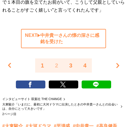
で１本目の旗を立てたお前がいて、こうして父親としていら
れることがすごく嬉しい”と言ってくれたんです」
NEXT
中井貴一さんの懐の深さに感
銘を受けた
1
2
3
4
インタビューサイト 双葉社 THE CHANGE
大東駿介「いまだに、最初に大河ドラマに出演したときの中井貴一さんとの出会い
は、自分にとって大きいです」
2ページ目
#大東駿介
#大河ドラマ
#平清盛
#中井貴一
#高良健吾