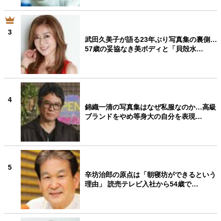
3
武田久美子が語る23年ぶり写真集の裏側…
57歳の妥協なき美ボディと「貝殻水…
4
錦織一清の写真集はなぜ私服なのか…高級
ブランドをやめ等身大の自分を表現…
5
辛坊治郎の原点は「朝寝坊ができるという
理由」 読売テレビ入社から54歳で…