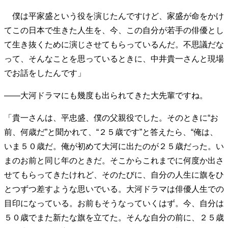
40代からの景色
50代のリアル
美しさの哲学
僕は平家盛という役を演じたんですけど、家盛が命をかけ
パートナーとの歩み方
親になるということ
てこの日本で生きた人生を、今、この自分が若手の俳優とし
病が教えてくれたこと
移住という選択
て生き抜くために演じさせてもらっているんだ。不思議だな
熱狂できるもの
一生モノの愛用品
って、そんなことを思っているときに、中井貴一さんと現場
私を彩るエッセンス
60代のネクストステージ
でお話をしたんです」
70代のグランドデザイン
――大河ドラマにも幾度も出られてきた大先輩ですね。
社会・カルチャー・マネー
「貴一さんは、平忠盛、僕の父親役でした。そのときに“お
地域とつながる/お金との付き合い方
前、何歳だ”と聞かれて、“２５歳です”と答えたら、“俺は、
いま５０歳だ。俺が初めて大河に出たのが２５歳だった。い
まのお前と同じ年のときだ。そこからこれまでに何度か出さ
せてもらってきたけれど、そのたびに、自分の人生に旗をひ
とつずつ差すような思いでいる。大河ドラマは俳優人生での
目印になっている。お前もそうなっていくはず。今、自分は
５０歳でまた新たな旗を立てた。そんな自分の前に、２５歳