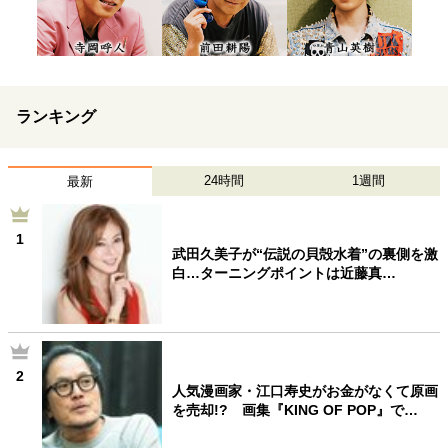
ランキング
24時間
1週間
最新
1
武田久美子が“伝説の貝殻水着”の裏側を激
白…ターニングポイントは近藤真…
2
人気漫画家・江口寿史がお金がなくて原画
を売却!? 画集『KING OF POP』で…