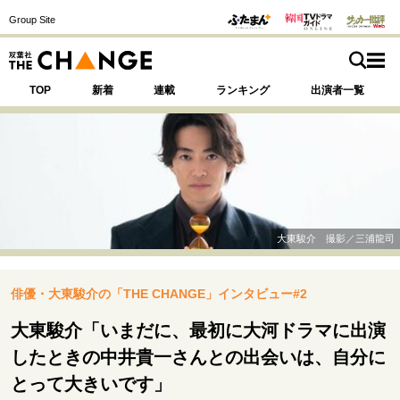
Group Site
TOP
新着
連載
ランキング
出演者一覧
注目の記事テーマで探す
SPECIAL
大東駿介 撮影／三浦龍司
サイトの核・哲学
俳優・大東駿介の「THE CHANGE」インタビュー#2
運命を変えた出会い
決断の裏側
挫折からの再起
未知への挑戦
プロフェッショナルの矜持
大東駿介「いまだに、最初に大河ドラマに出演
表現者の葛藤
人生が動いた日
10代の挫折と原点
したときの中井貴一さんとの出会いは、自分に
とって大きいです」