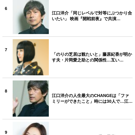
6
江口洋介「同じレベルで対等にぶつかり合
いたい」 映画『開戦前夜』で共演…
7
「のりの芝居は観たいと」藤原紀香が明か
す夫・片岡愛之助との関係性…互い…
8
江口洋介の人生最大のCHANGEは「ファ
ミリーができたこと」時には30人で…江…
9