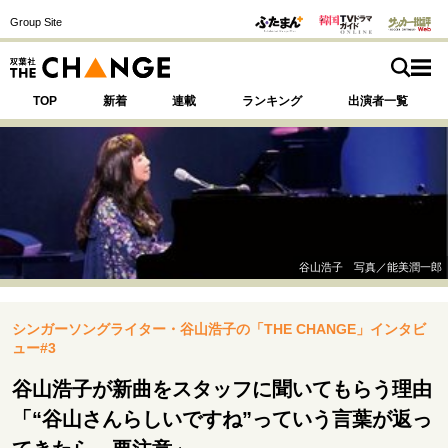
Group Site
TOP
新着
連載
ランキング
出演者一覧
注目の記事テーマで探す
SPECIAL
谷山浩子 写真／能美潤一郎
サイトの核・哲学
シンガーソングライター・谷山浩子の「THE CHANGE」インタビ
運命を変えた出会い
決断の裏側
挫折からの再起
ュー#3
未知への挑戦
プロフェッショナルの矜持
表現者の葛藤
人生が動いた日
10代の挫折と原点
谷山浩子が新曲をスタッフに聞いてもらう理由
「“谷山さんらしいですね”っていう言葉が返っ