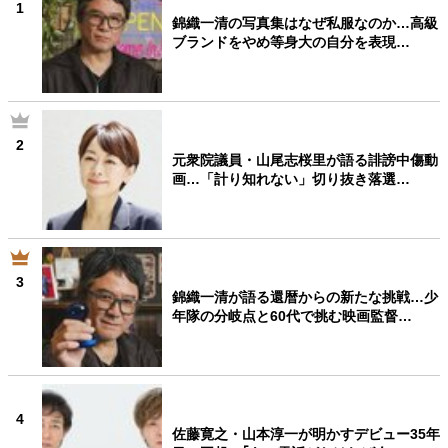
1
錦織一清の写真集はなぜ私服なのか…高級
ブランドをやめ等身大の自分を表現…
2
元衆院議員・山尾志桜里が語る誹謗中傷動
画…「計り知れない」切り抜き落選…
3
錦織一清が語る還暦からの新たな挑戦…少
年隊の分岐点と60代で挑む映画監督…
4
佐藤寛之・山本淳一が明かすデビュー35年