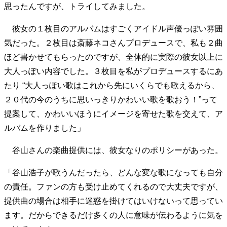
思ったんですが、トライしてみました。
40代からの景色
50代のリアル
美しさの哲学
パートナーとの歩み方
親になるということ
彼女の１枚目のアルバムはすごくアイドル声優っぽい雰囲
病が教えてくれたこと
移住という選択
気だった。２枚目は斎藤ネコさんプロデュースで、私も２曲
熱狂できるもの
一生モノの愛用品
ほど書かせてもらったのですが、全体的に実際の彼女以上に
私を彩るエッセンス
60代のネクストステージ
大人っぽい内容でした。３枚目を私がプロデュースするにあ
70代のグランドデザイン
たり “大人っぽい歌はこれから先にいくらでも歌えるから、
２０代の今のうちに思いっきりかわいい歌を歌おう！”って
社会・カルチャー・マネー
提案して、かわいいほうにイメージを寄せた歌を交えて、ア
ルバムを作りました」
地域とつながる/お金との付き合い方
谷山さんの楽曲提供には、彼女なりのポリシーがあった。
「谷山浩子が歌うんだったら、どんな変な歌になっても自分
の責任。ファンの方も受け止めてくれるので大丈夫ですが、
提供曲の場合は相手に迷惑を掛けてはいけないって思ってい
ます。だからできるだけ多くの人に意味が伝わるように気を