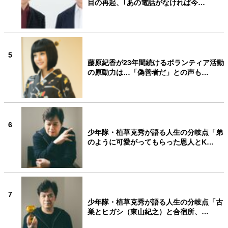
目の再起、｢あの電話がなければ今…
5
藤原紀香が23年間続けるボランティア活動
の原動力は…「偽善者だ」との声も…
6
少年隊・植草克秀が語る人生の分岐点「弟
のように可愛がってもらった恩人とK…
7
少年隊・植草克秀が語る人生の分岐点「古
巣とヒガシ（東山紀之）と合宿所、…