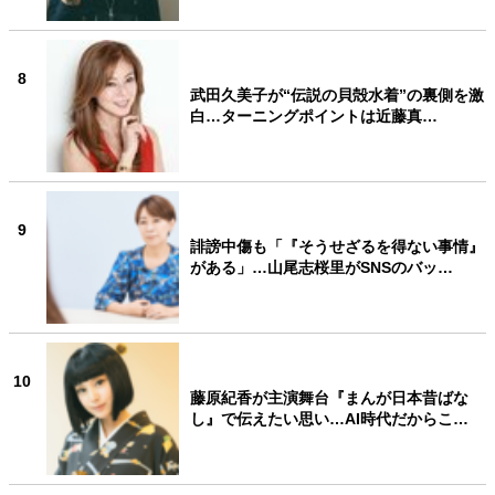
8
武田久美子が“伝説の貝殻水着”の裏側を激
白…ターニングポイントは近藤真…
9
誹謗中傷も「『そうせざるを得ない事情』
がある」…山尾志桜里がSNSのバッ…
10
藤原紀香が主演舞台『まんが日本昔ばな
し』で伝えたい思い…AI時代だからこ…