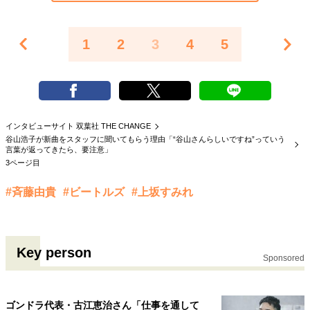
1
2
3
4
5
インタビューサイト 双葉社 THE CHANGE
谷山浩子が新曲をスタッフに聞いてもらう理由「“谷山さんらしいですね”っていう
言葉が返ってきたら、要注意」
3ページ目
#斉藤由貴
#ビートルズ
#上坂すみれ
Key person
Sponsored
ゴンドラ代表・古江恵治さん「仕事を通して