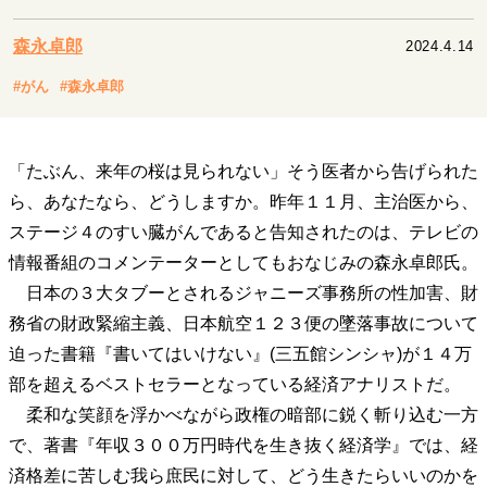
キャリア・働き方
セカンドキャリアの描き方
独立という決断
森永卓郎
2024.4.14
大人の学び直し
ファーストキャリアを拓く
#がん
#森永卓郎
夢を掴む選択
「たぶん、来年の桜は見られない」そう医者から告げられた
経営・ビジネス
ら、あなたなら、どうしますか。昨年１１月、主治医から、
リーダーの流儀
変革の原動力
次世代へのバトン
ステージ４のすい臓がんであると告知されたのは、テレビの
トップが描く未来
情報番組のコメンテーターとしてもおなじみの森永卓郎氏。
日本の３大タブーとされるジャニーズ事務所の性加害、財
務省の財政緊縮主義、日本航空１２３便の墜落事故について
マインドセット
迫った書籍『書いてはいけない』(三五館シンシャ)が１４万
重圧との向き合い方
一流のルーティン
20代の現在地
部を超えるベストセラーとなっている経済アナリストだ。
忘れられない言葉
10代・20代の土台
柔和な笑顔を浮かべながら政権の暗部に鋭く斬り込む一方
で、著書『年収３００万円時代を生き抜く経済学』では、経
ライフスタイル・生き方
済格差に苦しむ我ら庶民に対して、どう生きたらいいのかを