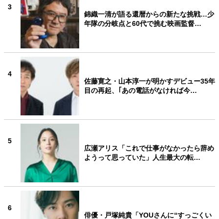
3
錦織一清が語る還暦からの新たな挑戦…少
年隊の分岐点と60代で挑む映画監督…
4
佐藤寛之・山本淳一が明かすデビュー35年
目の再起、｢あの電話がなければ今…
5
広瀬アリス「これで仕事がなかったら辞め
ようって思っていた」人生最大の転…
6
俳優・戸塚純貴「YOUさんに“すっごくい