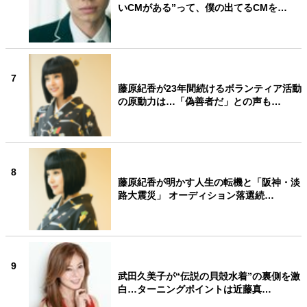
いCMがある”って、僕の出てるCMを…
7
藤原紀香が23年間続けるボランティア活動
の原動力は…「偽善者だ」との声も…
8
藤原紀香が明かす人生の転機と「阪神・淡
路大震災」 オーディション落選続…
9
武田久美子が“伝説の貝殻水着”の裏側を激
白…ターニングポイントは近藤真…