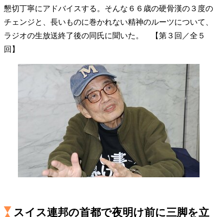
懇切丁寧にアドバイスする。そんな６６歳の硬骨漢の３度の
40代からの景色
50代のリアル
美しさの哲学
チェンジと、長いものに巻かれない精神のルーツについて、
パートナーとの歩み方
親になるということ
病が教えてくれたこと
移住という選択
ラジオの生放送終了後の同氏に聞いた。 【第３回／全５
熱狂できるもの
一生モノの愛用品
回】
私を彩るエッセンス
60代のネクストステージ
70代のグランドデザイン
社会・カルチャー・マネー
地域とつながる/お金との付き合い方
スイス連邦の首都で夜明け前に三脚を立