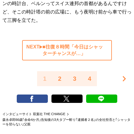
ンの時計台、ベルンってスイス連邦の首都があるんですけ
ど、そこの時計塔の前の広場に、もう夜明け前から車で行っ
て三脚を立てた。
NEXT
■往復８時間「今日はシャッ
ターチャンスが…」
1
2
3
4
インタビューサイト 双葉社 THE CHANGE
森永卓郎66歳｢余命4か月｣告知後の3大タブー斬り｢逮捕者２名｣の全社拒否と｢シャッタ
ーを切らない｣父親