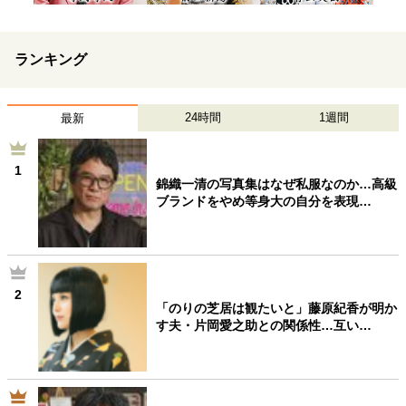
ランキング
24時間
1週間
最新
1
錦織一清の写真集はなぜ私服なのか…高級
ブランドをやめ等身大の自分を表現…
2
「のりの芝居は観たいと」藤原紀香が明か
す夫・片岡愛之助との関係性…互い…