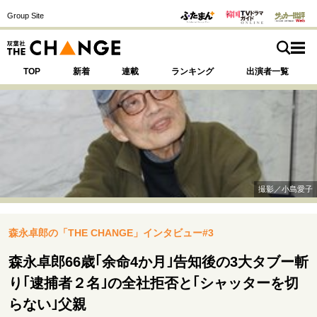
Group Site
TOP
新着
連載
ランキング
出演者一覧
注目の記事テーマで探す
SPECIAL
撮影／小島愛子
サイトの核・哲学
森永卓郎の「THE CHANGE」インタビュー#3
運命を変えた出会い
決断の裏側
挫折からの再起
未知への挑戦
プロフェッショナルの矜持
森永卓郎66歳｢余命4か月｣告知後の3大タブー斬
表現者の葛藤
人生が動いた日
10代の挫折と原点
り｢逮捕者２名｣の全社拒否と｢シャッターを切
らない｣父親