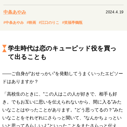
キャリア・働き方
セカンドキャリアの描き方
独立という決断
中条あやみ
2024.4.19
大人の学び直し
ファーストキャリアを拓く
#中条あやみ
#映画
#江口のりこ
#笑福亭鶴瓶
夢を掴む選択
学生時代は恋のキューピッド役を買っ
経営・ビジネス
て出ることも
リーダーの流儀
変革の原動力
次世代へのバトン
トップが描く未来
――ご自身が“おせっかい”を発動してうまくいったエピソー
ドはありますか？
マインドセット
「高校生のときに、“この人はこの人が好きで、相手も好
重圧との向き合い方
一流のルーティン
20代の現在地
き。でもお互いに思いを伝えられないから、間に入る”みた
忘れられない言葉
10代・20代の土台
いなことはやったことがあります。“どう思ってるの？”みた
いなことをそれぞれにさらっと聞いて、“なんかちょっとい
ライフスタイル・生き方
いと思ってるらしいよ”といったことをまたさらっと伝え