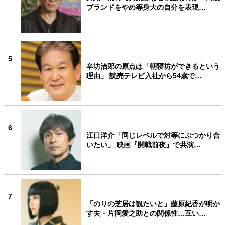
ブランドをやめ等身大の自分を表現…
5
辛坊治郎の原点は「朝寝坊ができるという
理由」 読売テレビ入社から54歳で…
6
江口洋介「同じレベルで対等にぶつかり合
いたい」 映画『開戦前夜』で共演…
7
「のりの芝居は観たいと」藤原紀香が明か
す夫・片岡愛之助との関係性…互い…