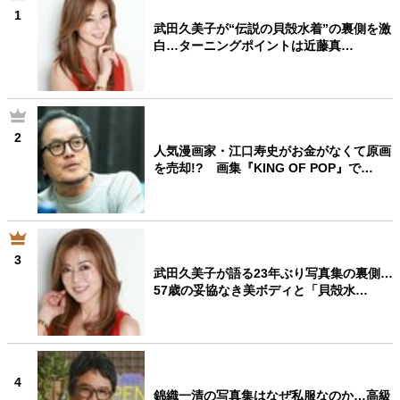
1
武田久美子が“伝説の貝殻水着”の裏側を激
白…ターニングポイントは近藤真…
2
人気漫画家・江口寿史がお金がなくて原画
を売却!? 画集『KING OF POP』で…
3
武田久美子が語る23年ぶり写真集の裏側…
57歳の妥協なき美ボディと「貝殻水…
4
錦織一清の写真集はなぜ私服なのか…高級