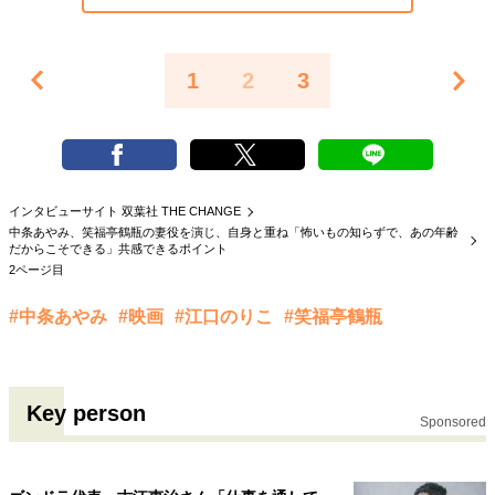
1
2
3
インタビューサイト 双葉社 THE CHANGE
中条あやみ、笑福亭鶴瓶の妻役を演じ、自身と重ね「怖いもの知らずで、あの年齢
だからこそできる」共感できるポイント
2ページ目
#中条あやみ
#映画
#江口のりこ
#笑福亭鶴瓶
Key person
Sponsored