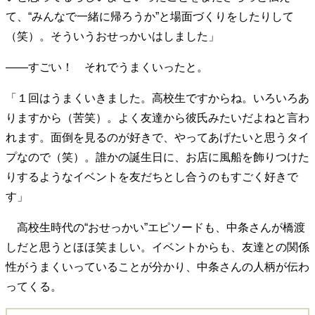
40代からの景色
50代のリアル
美しさの哲学
て、“みんなで一緒に帰ろうか”と場面づくりをしたりして
パートナーとの歩み方
親になるということ
（笑）。そういうおせっかいはしました」
病が教えてくれたこと
移住という選択
熱狂できるもの
一生モノの愛用品
――すごい！ それでうまくいったと。
私を彩るエッセンス
60代のネクストステージ
「１回はうまくいきました。高校生ですからね。いろいろあ
70代のグランドデザイン
りますから（苦笑）。よく友達から彼氏みたいだよねと言わ
れます。面倒を見るのが好きで、やってあげたいと思うタイ
社会・カルチャー・マネー
プなので（笑）。誰かの誕生日に、お店に風船を飾りつけた
りするようなイベントを友だちとし合うのもすごく好きで
地域とつながる/お金との付き合い方
す」
高校生時代の“おせっかい”エピソードも、中条さんが橋渡
しだと思うとほほ笑ましい。イベントからも、友達との関係
性がうまくいっていることが分かり、中条さんの人柄が伝わ
ってくる。