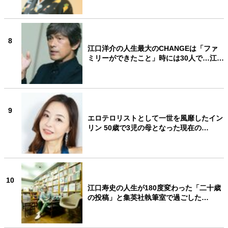
8
江口洋介の人生最大のCHANGEは「ファ
ミリーができたこと」時には30人で…江…
9
エロテロリストとして一世を風靡したイン
リン 50歳で3児の母となった現在の…
10
江口寿史の人生が180度変わった「二十歳
の投稿」と集英社執筆室で過ごした…