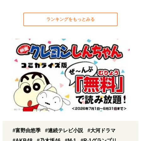
ランキングをもっとみる
#富野由悠季
#連続テレビ小説
#大河ドラマ
#AKB48
#乃木坂46
#M-1
#R-1グランプリ