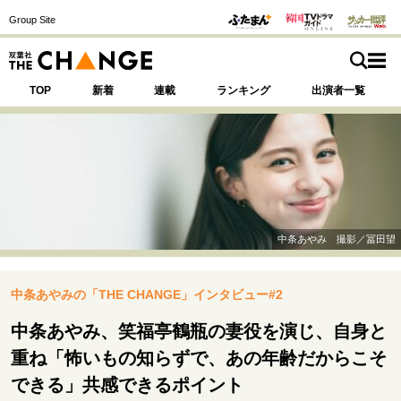
Group Site
TOP
新着
連載
ランキング
出演者一覧
注目の記事テーマで探す
SPECIAL
中条あやみ 撮影／冨田望
サイトの核・哲学
中条あやみの「THE CHANGE」インタビュー#2
運命を変えた出会い
決断の裏側
挫折からの再起
未知への挑戦
プロフェッショナルの矜持
中条あやみ、笑福亭鶴瓶の妻役を演じ、自身と
表現者の葛藤
人生が動いた日
10代の挫折と原点
重ね「怖いもの知らずで、あの年齢だからこそ
できる」共感できるポイント