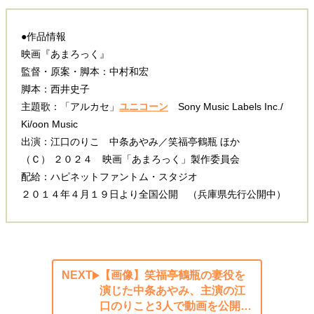
●作品情報
映画『あまろっく』
監督・原案・脚本：中村和宏
脚本：西井史子
主題歌：「アルカセ」
ユニコーン
Sony Music Labels Inc./
Ki/oon Music
出演：江口のりこ 中条あやみ／笑福亭鶴瓶 ほか
（Ｃ） ２０２４ 映画「あまろっく」製作委員会
配給：ハピネットファントム・スタジオ
２０１４年４月１９日より全国公開 （兵庫県先行公開中）
NEXT
【画像】笑福亭鶴瓶の妻役を
演じた中条あやみ、主演の江
口のりこと3人で動画を公開…