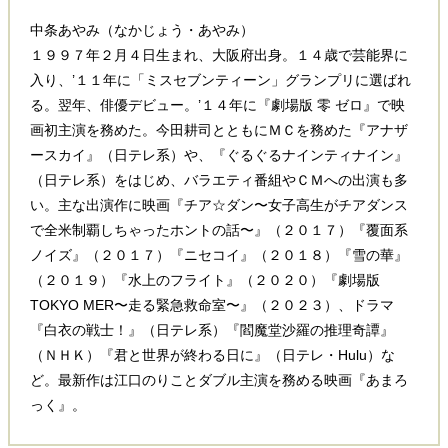
中条あやみ（なかじょう・あやみ）
１９９７年２月４日生まれ、大阪府出身。１４歳で芸能界に
入り、’１１年に「ミスセブンティーン」グランプリに選ばれ
る。翌年、俳優デビュー。’１４年に『劇場版 零 ゼロ』で映
画初主演を務めた。今田耕司とともにＭＣを務めた『アナザ
ースカイ』（日テレ系）や、『ぐるぐるナインティナイン』
（日テレ系）をはじめ、バラエティ番組やＣＭへの出演も多
い。主な出演作に映画『チア☆ダン〜女子高生がチアダンス
で全米制覇しちゃったホントの話〜』（２０１７）『覆面系
ノイズ』（２０１７）『ニセコイ』（２０１８）『雪の華』
（２０１９）『水上のフライト』（２０２０）『劇場版
TOKYO MER〜走る緊急救命室〜』（２０２３）、ドラマ
『白衣の戦士！』（日テレ系）『閻魔堂沙羅の推理奇譚』
（ＮＨＫ）『君と世界が終わる日に』（日テレ・Hulu）な
ど。最新作は江口のりことダブル主演を務める映画『あまろ
っく』。