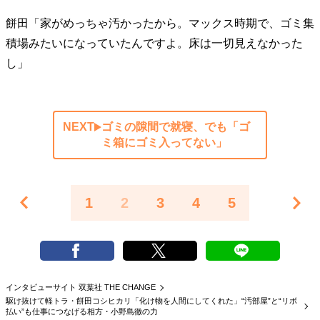
餅田「家がめっちゃ汚かったから。マックス時期で、ゴミ集
積場みたいになっていたんですよ。床は一切見えなかった
し」
NEXT
ゴミの隙間で就寝、でも「ゴ
ミ箱にゴミ入ってない」
1
2
3
4
5
インタビューサイト 双葉社 THE CHANGE
駆け抜けて軽トラ・餅田コシヒカリ「化け物を人間にしてくれた」“汚部屋”と“リボ
払い”も仕事につなげる相方・小野島徹の力