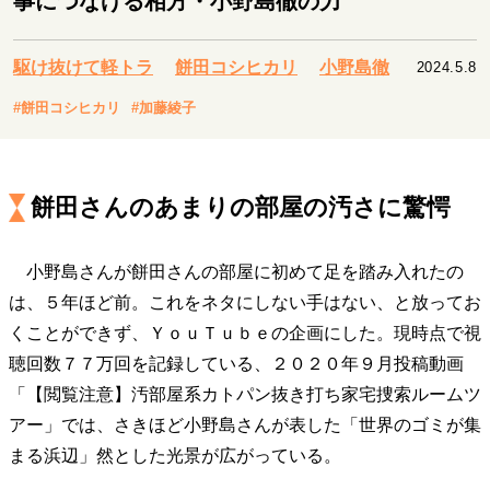
事につなげる相方・小野島徹の力
キャリア・働き方
セカンドキャリアの描き方
独立という決断
駆け抜けて軽トラ
餅田コシヒカリ
小野島徹
2024.5.8
大人の学び直し
ファーストキャリアを拓く
夢を掴む選択
#餅田コシヒカリ
#加藤綾子
経営・ビジネス
餅田さんのあまりの部屋の汚さに驚愕
リーダーの流儀
変革の原動力
次世代へのバトン
トップが描く未来
小野島さんが餅田さんの部屋に初めて足を踏み入れたの
は、５年ほど前。これをネタにしない手はない、と放ってお
マインドセット
くことができず、ＹｏｕＴｕｂｅの企画にした。現時点で視
聴回数７７万回を記録している、２０２０年９月投稿動画
重圧との向き合い方
一流のルーティン
20代の現在地
忘れられない言葉
10代・20代の土台
「【閲覧注意】汚部屋系カトパン抜き打ち家宅捜索ルームツ
アー」では、さきほど小野島さんが表した「世界のゴミが集
まる浜辺」然とした光景が広がっている。
ライフスタイル・生き方