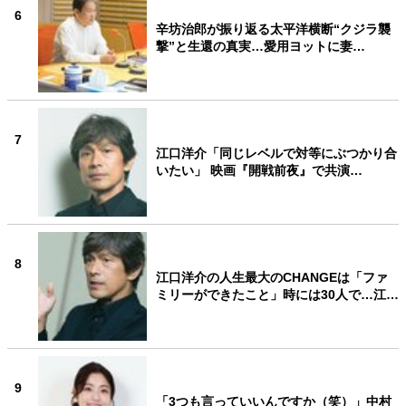
6
辛坊治郎が振り返る太平洋横断“クジラ襲
撃”と生還の真実…愛用ヨットに妻…
7
江口洋介「同じレベルで対等にぶつかり合
いたい」 映画『開戦前夜』で共演…
8
江口洋介の人生最大のCHANGEは「ファ
ミリーができたこと」時には30人で…江…
9
「3つも言っていいんですか（笑）」中村