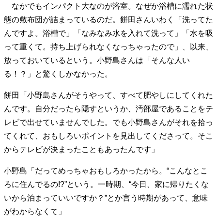
なかでもインパクト大なのが浴室。なぜか浴槽に濡れた状
40代からの景色
50代のリアル
美しさの哲学
態の敷布団が詰まっているのだ。餅田さんいわく「洗ってた
パートナーとの歩み方
親になるということ
んですよ。浴槽で」「なみなみ水を入れて洗って」「水を吸
病が教えてくれたこと
移住という選択
熱狂できるもの
一生モノの愛用品
って重くて。持ち上げられなくなっちゃったので」、以来、
私を彩るエッセンス
60代のネクストステージ
放っておいているという。小野島さんは「そんな人い
70代のグランドデザイン
る！？」と驚くしかなかった。
餅田「小野島さんがそうやって、すべて肥やしにしてくれた
社会・カルチャー・マネー
んです。自分だったら隠すというか、汚部屋であることをテ
レビで出せていませんでした。でも小野島さんがそれを拾っ
地域とつながる/お金との付き合い方
てくれて、おもしろいポイントを見出してくださって。そこ
からテレビが決まったこともあったんです」
小野島「だってめっちゃおもしろかったから。“こんなとこ
ろに住んでるの!?”という。一時期、“今日、家に帰りたくな
いから泊まっていいですか？”とか言う時期があって、意味
がわからなくて」