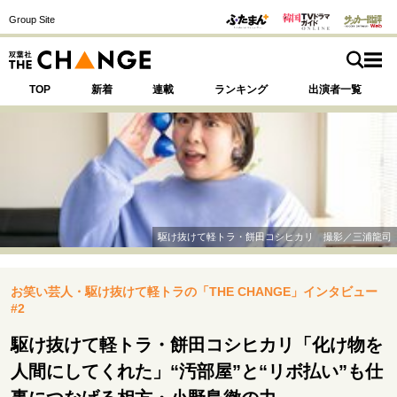
Group Site
TOP
新着
連載
ランキング
出演者一覧
注目の記事テーマで探す
SPECIAL
駆け抜けて軽トラ・餅田コシヒカリ 撮影／三浦龍司
サイトの核・哲学
お笑い芸人・駆け抜けて軽トラの「THE CHANGE」インタビュー
運命を変えた出会い
決断の裏側
挫折からの再起
#2
未知への挑戦
プロフェッショナルの矜持
表現者の葛藤
人生が動いた日
10代の挫折と原点
駆け抜けて軽トラ・餅田コシヒカリ「化け物を
人間にしてくれた」“汚部屋”と“リボ払い”も仕