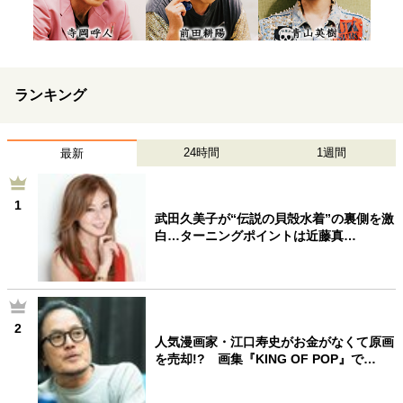
ランキング
24時間
1週間
最新
1
武田久美子が“伝説の貝殻水着”の裏側を激
白…ターニングポイントは近藤真…
2
人気漫画家・江口寿史がお金がなくて原画
を売却!? 画集『KING OF POP』で…