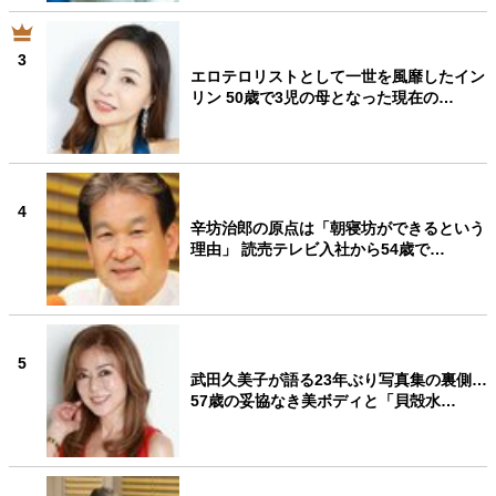
3
エロテロリストとして一世を風靡したイン
リン 50歳で3児の母となった現在の…
4
辛坊治郎の原点は「朝寝坊ができるという
理由」 読売テレビ入社から54歳で…
5
武田久美子が語る23年ぶり写真集の裏側…
57歳の妥協なき美ボディと「貝殻水…