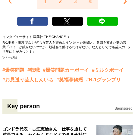
1
2
3
4
インタビューサイト 双葉社 THE CHANGE
R-1王者・街裏ぴんくが“もう芸人を辞めよう”と思った瞬間と、意識を変えた妻の言
葉「バイトが続かないヤツが一般社会で働けるわけがない。なんとしてでも芸人の
世界にしがみつけ！」
3ページ目
#爆笑問題
#転職
#爆笑問題カーボーイ
#ミルクボーイ
#お見送り芸人しんいち
#笑福亭鶴瓶
#R-1グランプリ
Key person
Sponsored
ゴンドラ代表・古江恵治さん「仕事を通して
成長できる、わくわくドキドキできる会社に