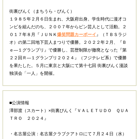
街裏ぴんく（まちうら・ぴんく）
１９８５年２月６日生まれ、大阪府出身。学生時代に漫才コ
ンビを組んだのち、２００７年からピン芸人として活動。２
０１７年８月『ＪＵＮＫ
爆笑問題カーボーイ
』（ＴＢＳラジ
オ）の第二回地下芸人まつりで優勝。２０２２年２月、『Ｂ
ｅ―１グランプリ』で優勝し、芸歴制限が撤廃となった『第
２２回Ｒ―１グランプリ２０２４』（フジテレビ系）で優勝
を果たした。５月に東京と大阪にて第十七回 街裏ぴんく漫談
独演会「一人」を開催。
■公演情報
澤部渡（スカート）×街裏ぴんく『ＶＡＬＥＴＵＤＯ ＱＵＡ
ＴＲＯ ２０２４』
・名古屋公演：名古屋クラブクアトロにて７月２４日（水）