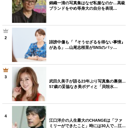
錦織一清の写真集はなぜ私服なのか…高級
ブランドをやめ等身大の自分を表現…
2
誹謗中傷も「『そうせざるを得ない事情』
がある」…山尾志桜里がSNSのバッ…
3
武田久美子が語る23年ぶり写真集の裏側…
57歳の妥協なき美ボディと「貝殻水…
4
江口洋介の人生最大のCHANGEは「ファ
ミリーができたこと」時には30人で…江…