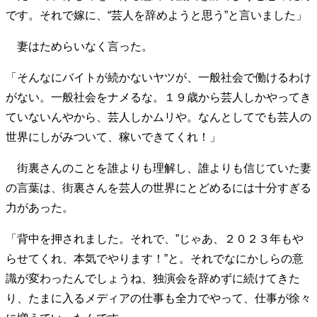
です。それで嫁に、“芸人を辞めようと思う”と言いました」
40代からの景色
50代のリアル
美しさの哲学
パートナーとの歩み方
親になるということ
妻はためらいなく言った。
病が教えてくれたこと
移住という選択
熱狂できるもの
一生モノの愛用品
「そんなにバイトが続かないヤツが、一般社会で働けるわけ
私を彩るエッセンス
60代のネクストステージ
がない。一般社会をナメるな。１９歳から芸人しかやってき
70代のグランドデザイン
ていないんやから、芸人しかムリや。なんとしてでも芸人の
世界にしがみついて、稼いできてくれ！」
社会・カルチャー・マネー
街裏さんのことを誰よりも理解し、誰よりも信じていた妻
地域とつながる/お金との付き合い方
の言葉は、街裏さんを芸人の世界にとどめるには十分すぎる
力があった。
「背中を押されました。それで、”じゃあ、２０２３年もや
らせてくれ、本気でやります！”と。それでなにかしらの意
識が変わったんでしょうね、独演会を辞めずに続けてきた
り、たまに入るメディアの仕事も全力でやって、仕事が徐々