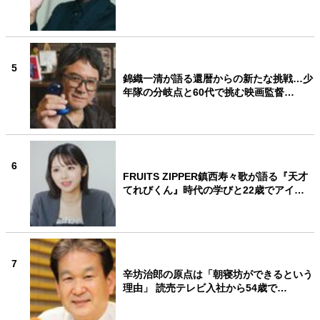
5
錦織一清が語る還暦からの新たな挑戦…少
年隊の分岐点と60代で挑む映画監督…
6
FRUITS ZIPPER鎮西寿々歌が語る『天才
てれびくん』時代の学びと22歳でアイ…
7
辛坊治郎の原点は「朝寝坊ができるという
理由」 読売テレビ入社から54歳で…