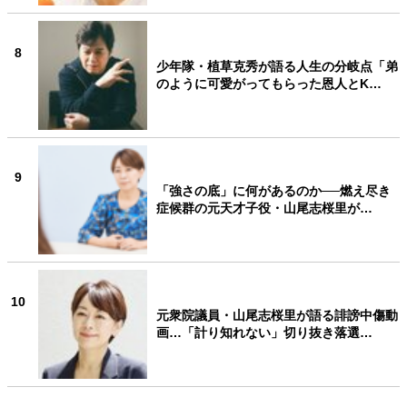
8
少年隊・植草克秀が語る人生の分岐点「弟
のように可愛がってもらった恩人とK…
9
「強さの底」に何があるのか──燃え尽き
症候群の元天才子役・山尾志桜里が…
10
元衆院議員・山尾志桜里が語る誹謗中傷動
画…「計り知れない」切り抜き落選…