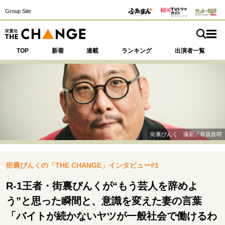
Group Site
TOP
新着
連載
ランキング
出演者一覧
注目の記事テーマで探す
SPECIAL
街裏ぴんく 撮影／有坂政晴
サイトの核・哲学
街裏ぴんくの「THE CHANGE」インタビュー#1
運命を変えた出会い
決断の裏側
挫折からの再起
未知への挑戦
プロフェッショナルの矜持
R-1王者・街裏ぴんくが“もう芸人を辞めよ
表現者の葛藤
人生が動いた日
10代の挫折と原点
う”と思った瞬間と、意識を変えた妻の言葉
「バイトが続かないヤツが一般社会で働けるわ