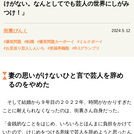
キャリア・働き方
けがない。なんとしてでも芸人の世界にしがみ
つけ！」
セカンドキャリアの描き方
独立という決断
大人の学び直し
ファーストキャリアを拓く
夢を掴む選択
街裏ぴんく
2024.5.12
#爆笑問題
#転職
#爆笑問題カーボーイ
#ミルクボーイ
#お見送り芸人しんいち
#笑福亭鶴瓶
#R-1グランプリ
経営・ビジネス
リーダーの流儀
変革の原動力
次世代へのバトン
トップが描く未来
妻の思いがけないひと言で芸人を辞め
るのをやめた
マインドセット
重圧との向き合い方
一流のルーティン
20代の現在地
そして結婚から９年目の２０２２年、時間がかかりすぎた
忘れられない言葉
10代・20代の土台
ことに耐えられなくなったのは、街裏さん自身だった。
「金銭的なことをはじめ、いろいろとほんまに負担をかけて
ライフスタイル・生き方
いたので、けじめをつける意味で芸人を辞めようと思ったん