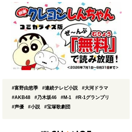
#富野由悠季
#連続テレビ小説
#大河ドラマ
#AKB48
#乃木坂46
#M-1
#R-1グランプリ
#声優
#小説
#宝塚歌劇団