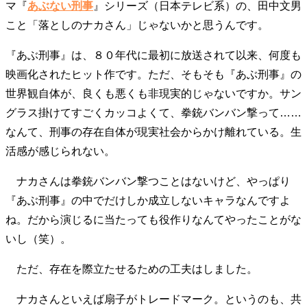
マ『
あぶない刑事
』シリーズ（日本テレビ系）の、田中文男
こと「落としのナカさん」じゃないかと思うんです。
『あぶ刑事』は、８０年代に最初に放送されて以来、何度も
映画化されたヒット作です。ただ、そもそも『あぶ刑事』の
世界観自体が、良くも悪くも非現実的じゃないですか。サン
グラス掛けてすごくカッコよくて、拳銃バンバン撃って……
なんて、刑事の存在自体が現実社会からかけ離れている。生
活感が感じられない。
ナカさんは拳銃バンバン撃つことはないけど、やっぱり
『あぶ刑事』の中でだけしか成立しないキャラなんですよ
ね。だから演じるに当たっても役作りなんてやったことがな
いし（笑）。
ただ、存在を際立たせるための工夫はしました。
ナカさんといえば扇子がトレードマーク。というのも、共