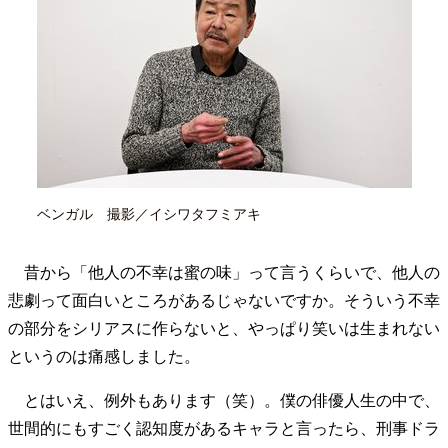
40代からの景色
50代のリアル
美しさの哲学
パートナーとの歩み方
親になるということ
病が教えてくれたこと
移住という選択
熱狂できるもの
一生モノの愛用品
私を彩るエッセンス
60代のネクストステージ
70代のグランドデザイン
ベンガル 撮影／イシワタフミアキ
社会・カルチャー・マネー
地域とつながる/お金との付き合い方
昔から「他人の不幸は蜜の味」って言うくらいで、他人の
悲劇って面白いところがあるじゃないですか。そういう不幸
の部分をシリアスに作らないと、やっぱり笑いは生まれない
というのは痛感しました。
とはいえ、例外もあります（笑）。僕の俳優人生の中で、
世間的にもすごく認知度があるキャラと言ったら、刑事ドラ