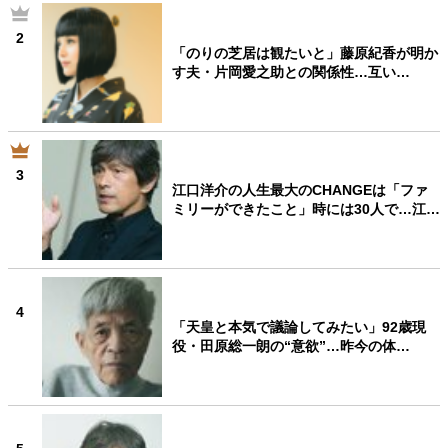
2
「のりの芝居は観たいと」藤原紀香が明か
す夫・片岡愛之助との関係性…互い…
3
江口洋介の人生最大のCHANGEは「ファ
ミリーができたこと」時には30人で…江…
4
「天皇と本気で議論してみたい」92歳現
役・田原総一朗の“意欲”…昨今の体…