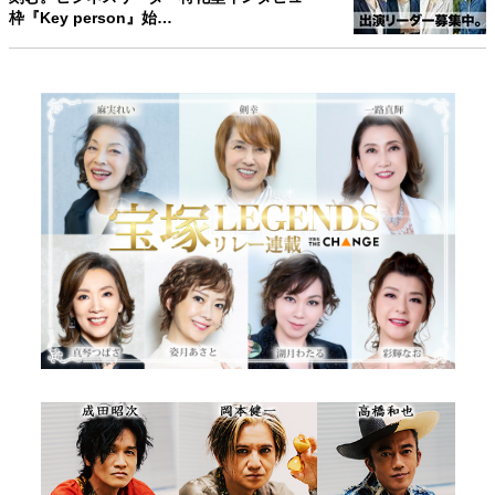
枠『Key person』始…