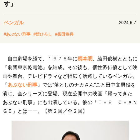
キャリア・働き方
す」
セカンドキャリアの描き方
独立という決断
大人の学び直し
ファーストキャリアを拓く
ベンガル
2024.6.7
夢を掴む選択
#あぶない刑事
#舘ひろし
#柴田恭兵
経営・ビジネス
自由劇場を経て、１９７６年に
柄本明
、綾田俊樹とともに
リーダーの流儀
変革の原動力
次世代へのバトン
『劇団東京乾電池』を結成。その後も、個性派俳優として映
トップが描く未来
画や舞台、テレビドラマなど幅広く活躍しているベンガル。
『
あぶない刑事
』では“落としのナカさん”こと田中文男役を
演じ、全シリーズに登場、現在公開中の映画『帰ってきた
マインドセット
あぶない刑事』にも出演している。彼の「ＴＨＥ ＣＨＡＮ
重圧との向き合い方
一流のルーティン
20代の現在地
ＧＥ」とはーー。【第２回／全２回】
忘れられない言葉
10代・20代の土台
ライフスタイル・生き方