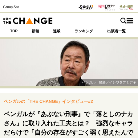
Group Site
TOP
新着
連載
ランキング
出演者一覧
注目の記事テーマで探す
SPECIAL
ベンガル 撮影／イシワタフミアキ
サイトの核・哲学
ベンガルの「THE CHANGE」インタビュー#2
運命を変えた出会い
決断の裏側
挫折からの再起
未知への挑戦
プロフェッショナルの矜持
ベンガルが『あぶない刑事』で「落としのナカ
表現者の葛藤
人生が動いた日
10代の挫折と原点
さん」に取り入れた工夫とは？ 強烈なキャラ
だらけで「自分の存在がすごく弱く思えたんで