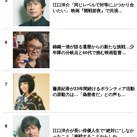
5
江口洋介「同じレベルで対等にぶつかり合
いたい」 映画『開戦前夜』で共演…
6
錦織一清が語る還暦からの新たな挑戦…少
年隊の分岐点と60代で挑む映画監督…
7
藤原紀香が23年間続けるボランティア活動
の原動力は…「偽善者だ」との声も…
8
江口洋介が長い俳優人生で“絶対に”しなか
ったこと「挑戦することからしか…