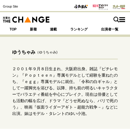
Group Site
TOP
新着
連載
ランキング
出演者一覧
ゆうちゃみ
（ゆうちゃみ)
注目の記事テーマで探す
SPECIAL
２００１年９月８日生まれ、大阪府出身。雑誌『ピチレモ
ン』『Ｐｏｐｔｅｅｎ』専属モデルとして経験を重ねたの
ち、『ｅｇｇ』専属モデルに就任。「令和の白ギャル」と
サイトの核・哲学
して一躍脚光を浴びる。以降、持ち前の明るいキャラクタ
ーでバラエティ番組を中心にブレイク。現在は俳優として
運命を変えた出会い
決断の裏側
挫折からの再起
も活動の幅を広げ、ドラマ『どうせ死ぬなら、パリで死の
未知への挑戦
プロフェッショナルの矜持
う』、映画『仮面ライダーアギト－超能力戦争－』などに
表現者の葛藤
人生が動いた日
10代の挫折と原点
出演。妹はモデル・タレントのゆい小池。