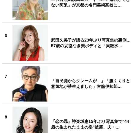
ない阿呆」が京都の名門美術高校に…
6
武田久美子が語る23年ぶり写真集の裏側…
57歳の妥協なき美ボディと「貝殻水…
7
「自民党からクレームが…」「腹くくりと
意気地が芽生えました」古舘伊知郎…
8
『恋の罪』神楽坂恵15年ぶり写真集で“44
歳の生まれたままの姿”披露、夫・…