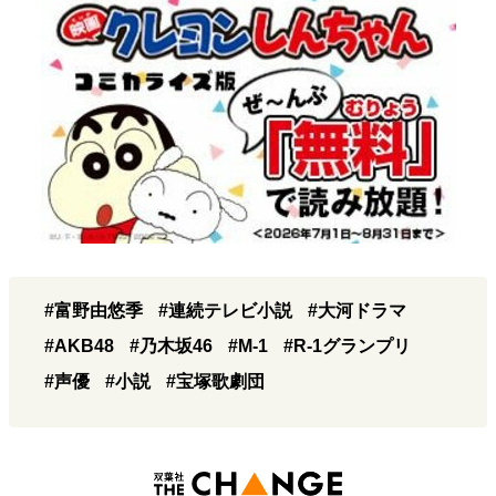
#富野由悠季
#連続テレビ小説
#大河ドラマ
#AKB48
#乃木坂46
#M-1
#R-1グランプリ
#声優
#小説
#宝塚歌劇団