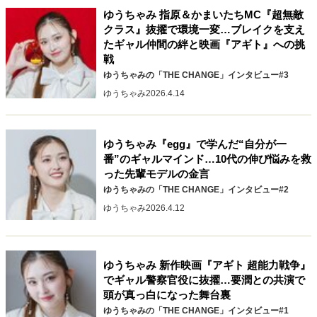
ゆうちゃみ 指原＆かまいたちMC『超無敵
40代からの景色
美しさの哲学
パートナーとの歩み方
クラス』抜擢で環境一変…ブレイクを支え
親になるということ
病が教えてくれたこと
たギャル仲間の絆と映画『アギト』への挑
移住という選択
熱狂できるもの
一生モノの愛用品
戦
私を彩るエッセンス
60代のネクストステージ
ゆうちゃみの「THE CHANGE」インタビュー#3
70代のグランドデザイン
ゆうちゃみ
2026.4.14
社会・カルチャー・マネー
ゆうちゃみ『egg』で学んだ“自分が一
番”のギャルマインド…10代の伸び悩みを救
地域とつながる/お金との付き合い方
った先輩モデルの金言
ゆうちゃみの「THE CHANGE」インタビュー#2
ゆうちゃみ
2026.4.12
ゆうちゃみ 新作映画『アギト 超能力戦争』
でギャル警察官役に抜擢…要潤との共演で
頭が真っ白になった舞台裏
ゆうちゃみの「THE CHANGE」インタビュー#1