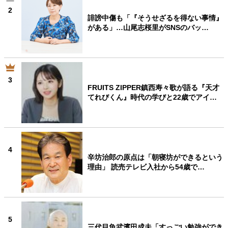
2
誹謗中傷も「『そうせざるを得ない事情』
がある」…山尾志桜里がSNSのバッ…
3
FRUITS ZIPPER鎮西寿々歌が語る『天才
てれびくん』時代の学びと22歳でアイ…
4
辛坊治郎の原点は「朝寝坊ができるという
理由」 読売テレビ入社から54歳で…
5
三代目魚武濱田成夫「すっごい勉強ができ