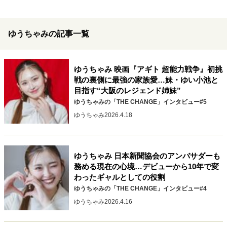
キャリア・働き方
セカンドキャリアの描き方
独立という決断
大人の学び直し
ファーストキャリアを拓く
ゆうちゃみの記事一覧
夢を掴む選択
ゆうちゃみ 映画『アギト 超能力戦争』初挑
戦の裏側に最強の家族愛…妹・ゆい小池と
経営・ビジネス
目指す“大阪のレジェンド姉妹”
リーダーの流儀
変革の原動力
次世代へのバトン
ゆうちゃみの「THE CHANGE」インタビュー#5
トップが描く未来
ゆうちゃみ
2026.4.18
マインドセット
ゆうちゃみ 日本新聞協会のアンバサダーも
務める現在の心境…デビューから10年で変
重圧との向き合い方
一流のルーティン
20代の現在地
わったギャルとしての役割
忘れられない言葉
10代・20代の土台
ゆうちゃみの「THE CHANGE」インタビュー#4
ゆうちゃみ
2026.4.16
ライフスタイル・生き方