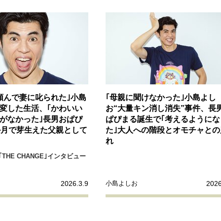
リーダーの流儀
変革の原動力
次世代へのバトン
トッ
重圧との向き合い方
一流のルーティン
20代の現在地
40代からの景色
50代のリアル
美しさの哲学
パートナ
病が教えてくれたこと
移住という選択
熱狂できるもの
頼んで妻に叱られた｣小島
｢母親に聞けなかった｣小島よし
私を彩るエッセンス
60代のネクストステージ
70代のグランド
変した生活、｢かわいい
お“大量キン消し消失”事件、長
がなかった｣長男おぱぴ
ぱぴまる誕生で｢考えるようにな
か月で芽生えた父親として
た｣大人への階段とオモチャとの
地域とつながる/お金との付き合い方
れ
THE CHANGE｣インタビュー
2026.3.9
2026
小島よしお