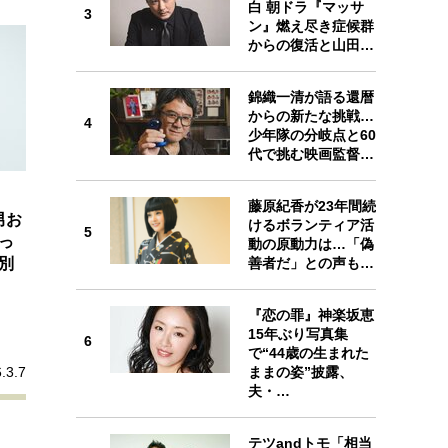
白 朝ドラ『マッサ
プが描く未来
3
3
ン』燃え尽き症候群
からの復活と山田…
忘れられない言葉
10代・20代の土台
錦織一清が語る還暦
からの新たな挑戦…
4
4
少年隊の分岐点と60
ーとの歩み方
親になるということ
代で挑む映画監督…
一生モノの愛用品
デザイン
藤原紀香が23年間続
男お
けるボランティア活
5
5
っ
動の原動力は…「偽
善者だ」との声も…
別
『恋の罪』神楽坂恵
15年ぶり写真集
6
6
で“44歳の生まれた
ままの姿”披露、
.3.7
夫・…
テツandトモ「相当