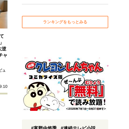
ランキングをもっとみる
て
」
大逆
チャ
ビュ
9.10
#富野由悠季
#連続テレビ小説