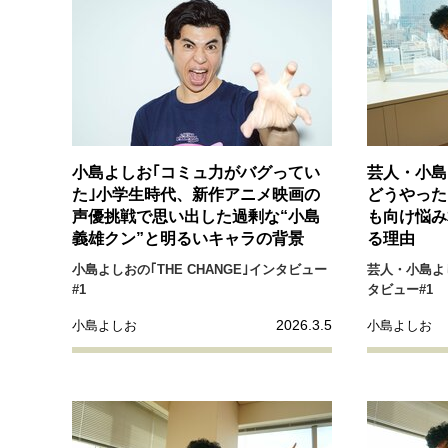
小島よしお｢コミュ力がバグってい
芸人・小島
た｣小学生時代、新作アニメ映画の
どうやった
声優挑戦で思い出した過剰な“小島
も向け悩み
義雄クン”と明るいキャラの背景
る理由
小島よしおの｢THE CHANGE｣インタビュー
芸人・小島よし
#1
タビュー#1
2026.3.5
小島よしお
小島よしお