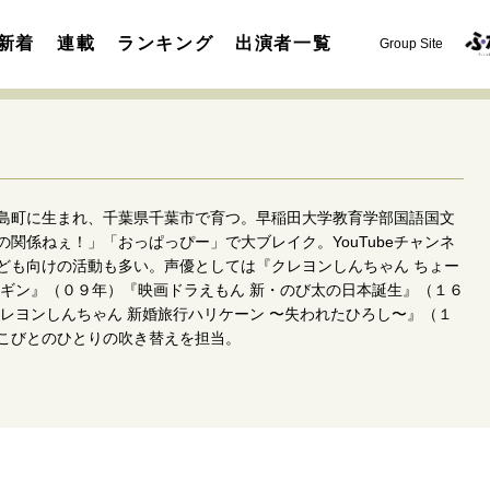
新着
連載
ランキング
出演者一覧
Group Site
島町に生まれ、千葉県千葉市で育つ。早稲田大学教育学部国語国文
関係ねぇ！」「おっぱっぴー」で大ブレイク。YouTubeチャンネ
ども向けの活動も多い。声優としては『クレヨンしんちゃん ちょー
ンギン』（０９年）『映画ドラえもん 新・のび太の日本誕生』（１６
運命を変えた出会い
決断の裏側
挫折からの再起
未知
レヨンしんちゃん 新婚旅行ハリケーン 〜失われたひろし〜』（１
表現者の葛藤
人生が動いた日
10代の挫折と原点
こびとのひとりの吹き替えを担当。
セカンドキャリアの描き方
独立という決断
大人の学び直し
夢を掴む選択