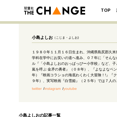
TOP
小島よしお
（こじま・よしお)
１９８０年１１月１６日生まれ、沖縄県島尻郡久米
注目の記事テーマで探す
SPECIAL
学科在学中にお笑いの道へ進み、０７年に「そんなの
ル『「小島よしおのおっぱっぴー小学校」など、子
サイトの核・哲学
嵐を呼ぶ 金矛の勇者』（０８年）、『よなよなペ
年）『映画コラショの海底わくわく大冒険！!』『ク
９年）、実写映画『白雪姫』（２５年）では７人の
twitter
instagram
youtube
キャリア・働き方
小島よしおの記事一覧