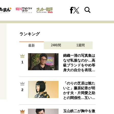
ランキング
24時間
1週間
最新
錦織一清の写真集は
なぜ私服なのか…高
1
1
級ブランドをやめ等
への挑戦
プロフェッショナルの矜持
身大の自分を表現…
「のりの芝居は観た
いと」藤原紀香が明
2
2
ファーストキャリアを拓く
かす夫・片岡愛之助
との関係性…互い…
玉山鉄二が胸中を激