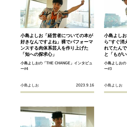
小島よしお「経営者についての本が
小島よしお
好きなんですよね」裸でパフォーマ
ら“すぐ消
ンスする肉体系芸人を作り上げた
れてたんで
「知への探求心」
と「もがい
小島よしおの「THE CHANGE」インタビュ
小島よしおの「
ー#4
ー#3
2023.9.16
小島よしお
小島よしお