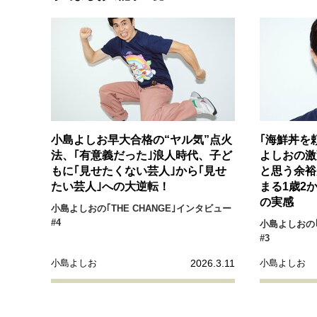
経営・ビジネス
マインドセット
ライフスタイル・生き方
小島よしお早大合格の“ヤル気”点火
｢海鮮丼を
法、｢有意義だった｣浪人時代、子ど
よしおの激
もに｢見せたくない芸人｣から｢見せ
と思う余裕
社会・カルチャー・マネー
たい芸人｣への大逆転！
まる1歳2
の実感
小島よしおの｢THE CHANGE｣インタビュー
#4
小島よしおの｢
#3
2026.3.11
小島よしお
小島よしお