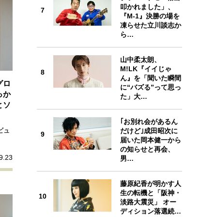
7
叩かれました」、
7
『M-1』決勝の場を
凍らせた立川談志か
ら…
山中柔太朗、
8
M!LK『イイじゃ
8
ん』を「聞いた瞬間
グロ
に“バズる”って思っ
っか
た」大…
とソ
｢お別れ会があるん
9
だけど｣成田昭次に
ビュ
9
届いた岡本健一から
の知らせと再会、
9.23
男…
藤原紀香が明かす人
10
生の転機と「阪神・
10
淡路大震災」 オー
ディション落選続…