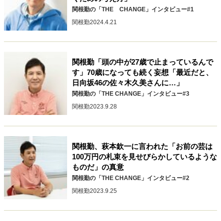
関根勤の「THE CHANGE」インタビュー#1
40代からの景色
50代のリアル
美しさの哲学
関根勤
2024.4.21
パートナーとの歩み方
親になるということ
病が教えてくれたこと
移住という選択
熱狂できるもの
一生モノの愛用品
私を彩るエッセンス
60代のネクストステージ
関根勤「頭の中が27歳で止まっているんで
70代のグランドデザイン
す」70歳になっても続く妄想「最近だと、
日向坂46の佐々木久美さんに…」
関根勤の「THE CHANGE」インタビュー#3
関根勤
2023.9.28
社会・カルチャー・マネー
地域とつながる/お金との付き合い方
関根勤、萩本欽一に言われた「お前の芸は
100万円の札束を見せびらかしているような
ものだ」の真意
関根勤の「THE CHANGE」インタビュー#2
関根勤
2023.9.25