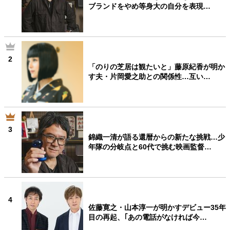
ブランドをやめ等身大の自分を表現…
2
「のりの芝居は観たいと」藤原紀香が明か
す夫・片岡愛之助との関係性…互い…
3
錦織一清が語る還暦からの新たな挑戦…少
年隊の分岐点と60代で挑む映画監督…
4
佐藤寛之・山本淳一が明かすデビュー35年
目の再起、｢あの電話がなければ今…