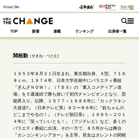
Group Site
TOP
新着
連載
ランキング
出演者一覧
関根勤
（せきね・つとむ)
注目の記事テーマで探す
SPECIAL
１９５３年８月２１日生まれ、東京都出身。Ａ型。Ｔ１６
８ｃｍ。１９７４年、日本大学在籍中にバラエティ番組
『ぎんざＮＯＷ！』（ＴＢＳ）の「素人コメディアン道
サイトの核・哲学
場」を５週連続で勝ち抜いて初代チャンピオンとなり、芸
能界入り。以降、１９７７～１９８６年に『カックラキン
運命を変えた出会い
決断の裏側
挫折からの再起
大放送!!』（日本テレビ系）８２〜８６年に『欽ちゃんの
未知への挑戦
プロフェッショナルの矜持
どこまでやるの！』（テレビ朝日系）、１９８５～２０１
表現者の葛藤
人生が動いた日
10代の挫折と原点
４年に『笑っていいとも！』（フジテレビ）など、多くの
バラエティ番組に出演。その一方で、８５年からは舞台
『カンコンキンシアター』を主宰。長女はタレントの関根