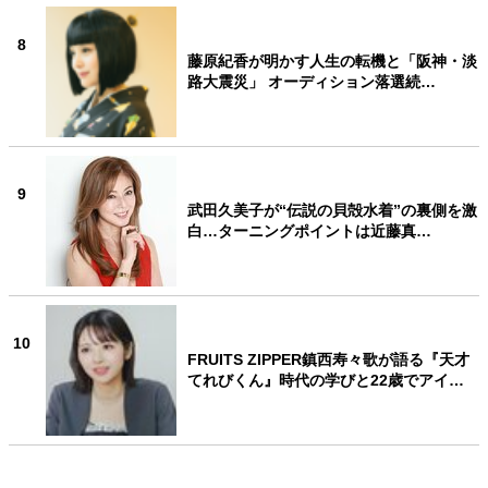
8
藤原紀香が明かす人生の転機と「阪神・淡
路大震災」 オーディション落選続…
9
武田久美子が“伝説の貝殻水着”の裏側を激
白…ターニングポイントは近藤真…
10
FRUITS ZIPPER鎮西寿々歌が語る『天才
てれびくん』時代の学びと22歳でアイ…