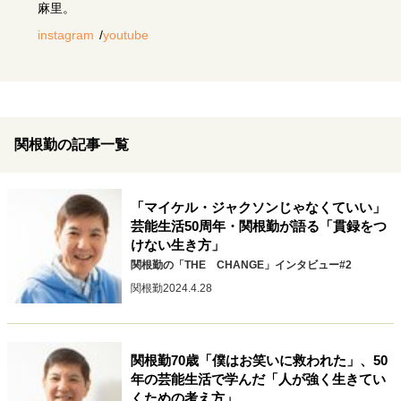
キャリア・働き方
麻里。
instagram
youtube
セカンドキャリアの描き方
独立という決断
大人の学び直し
ファーストキャリアを拓く
夢を掴む選択
関根勤の記事一覧
経営・ビジネス
リーダーの流儀
変革の原動力
次世代へのバトン
トップが描く未来
「マイケル・ジャクソンじゃなくていい」
芸能生活50周年・関根勤が語る「貫録をつ
けない生き方」
関根勤の「THE CHANGE」インタビュー#2
マインドセット
関根勤
2024.4.28
重圧との向き合い方
一流のルーティン
20代の現在地
忘れられない言葉
10代・20代の土台
関根勤70歳「僕はお笑いに救われた」、50
年の芸能生活で学んだ「人が強く生きてい
ライフスタイル・生き方
くための考え方」