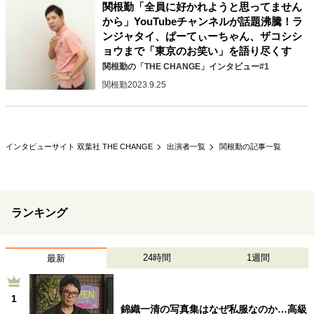
関根勤「全員に好かれようと思ってません
から」YouTubeチャンネルが話題沸騰！ラ
ンジャタイ、ぱーてぃーちゃん、ザコシシ
ョウまで「東京のお笑い」を語り尽くす
関根勤の「THE CHANGE」インタビュー#1
関根勤
2023.9.25
インタビューサイト 双葉社 THE CHANGE
出演者一覧
関根勤の記事一覧
ランキング
24時間
1週間
最新
1
錦織一清の写真集はなぜ私服なのか…高級