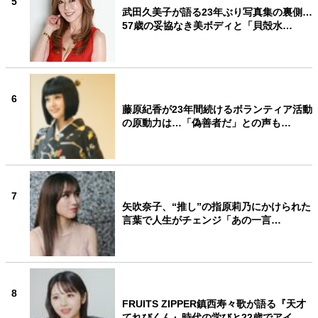
5
武田久美子が語る23年ぶり写真集の裏側…
57歳の妥協なき美ボディと「貝殻水…
6
藤原紀香が23年間続けるボランティア活動
の原動力は…「偽善者だ」との声も…
7
矢吹奈子、“推し”の指原莉乃にかけられた
言葉で人生がチェンジ「あの一言…
8
FRUITS ZIPPER鎮西寿々歌が語る『天才
てれびくん』時代の学びと22歳でアイ…