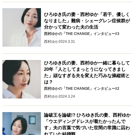
キャリア・働き方
セカンドキャリアの描き方
独立という決断
ひろゆき氏の妻・西村ゆか「若干、優しく
大人の学び直し
ファーストキャリアを拓く
なりました」難病・シェーグレン症候群が
分かって変わった夫の生活
夢を掴む選択
西村ゆかの「THE CHANGE」インタビュー#3
西村ゆか
2024.3.31
経営・ビジネス
リーダーの流儀
変革の原動力
次世代へのバトン
ひろゆき氏の妻、西村ゆか一緒に暮らして
トップが描く未来
20年「人としてまっとうになってきまし
た」頑なすぎる夫を変えた巧みな操縦術と
は？
西村ゆかの「THE CHANGE」インタビュー#2
マインドセット
西村ゆか
2024.3.24
重圧との向き合い方
一流のルーティン
20代の現在地
忘れられない言葉
10代・20代の土台
論破王を論破!? ひろゆき氏の妻、西村ゆか
「ウエディングドレスが着たかったんで
す」夫の言葉で気づいた世間の常識に囚わ
ライフスタイル・生き方
れていた結婚観