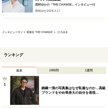
西村ゆかの「THE CHANGE」インタビュー#1
40代からの景色
50代のリアル
美しさの哲学
西村ゆか
2024.3.17
パートナーとの歩み方
親になるということ
病が教えてくれたこと
移住という選択
熱狂できるもの
一生モノの愛用品
私を彩るエッセンス
60代のネクストステージ
インタビューサイト 双葉社 THE CHANGE
ひろゆき
70代のグランドデザイン
社会・カルチャー・マネー
ランキング
地域とつながる/お金との付き合い方
24時間
1週間
最新
1
錦織一清の写真集はなぜ私服なのか…高級
ブランドをやめ等身大の自分を表現…