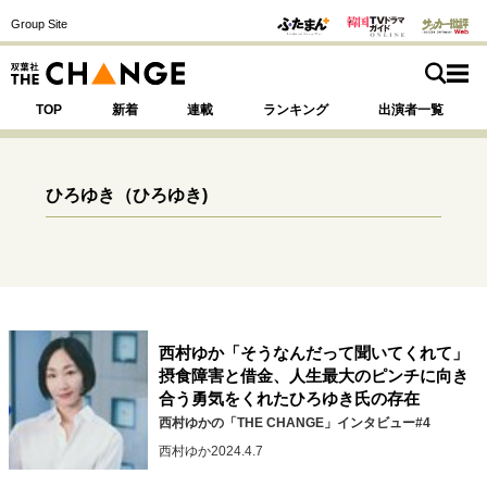
Group Site
TOP
新着
連載
ランキング
出演者一覧
ひろゆき
（ひろゆき)
注目の記事テーマで探す
SPECIAL
サイトの核・哲学
西村ゆか「そうなんだって聞いてくれて」
運命を変えた出会い
決断の裏側
挫折からの再起
摂食障害と借金、人生最大のピンチに向き
未知への挑戦
プロフェッショナルの矜持
合う勇気をくれたひろゆき氏の存在
表現者の葛藤
人生が動いた日
10代の挫折と原点
西村ゆかの「THE CHANGE」インタビュー#4
西村ゆか
2024.4.7