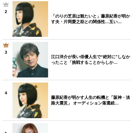
2
「のりの芝居は観たいと」藤原紀香が明か
す夫・片岡愛之助との関係性…互い…
3
江口洋介が長い俳優人生で“絶対に”しなか
ったこと「挑戦することからしか…
4
藤原紀香が明かす人生の転機と「阪神・淡
路大震災」 オーディション落選続…