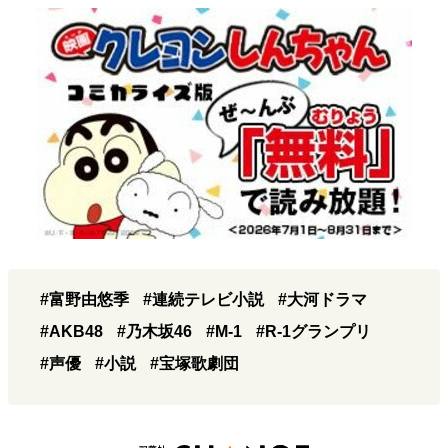
#富野由悠季
#連続テレビ小説
#大河ドラマ
#AKB48
#乃木坂46
#M-1
#R-1グランプリ
#声優
#小説
#宝塚歌劇団