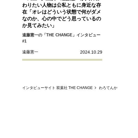
経営・ビジネス
わりたい人物は公私ともに身近な存
在「オレはどういう状態で何がダメ
なのか、心の中でどう思っているの
マインドセット
か見てみたい」
遠藤憲一の「THE CHANGE」インタビュー
#1
ライフスタイル・生き方
2024.10.29
遠藤憲一
社会・カルチャー・マネー
インタビューサイト 双葉社 THE CHANGE
わろてんか