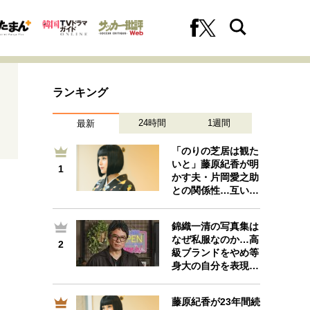
ランキング
24時間
1週間
最新
「のりの芝居は観た
いと」藤原紀香が明
1
1
かす夫・片岡愛之助
への挑戦
プロフェッショナルの矜持
との関係性…互い…
錦織一清の写真集は
なぜ私服なのか…高
2
2
ファーストキャリアを拓く
級ブランドをやめ等
身大の自分を表現…
藤原紀香が23年間続