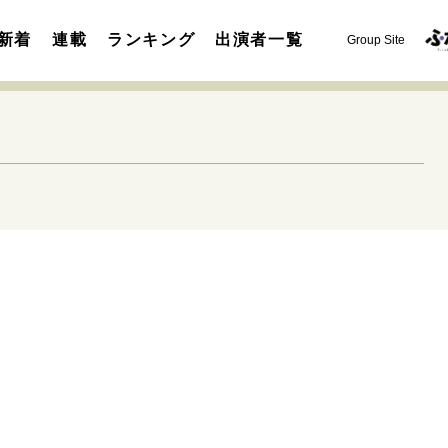
新着
連載
ランキング
出演者一覧
Group Site
運命を変えた出会い
決断の裏側
挫折からの再起
未知
表現者の葛藤
人生が動いた日
10代の挫折と原点
セカンドキャリアの描き方
独立という決断
大人の学び直し
夢を掴む選択