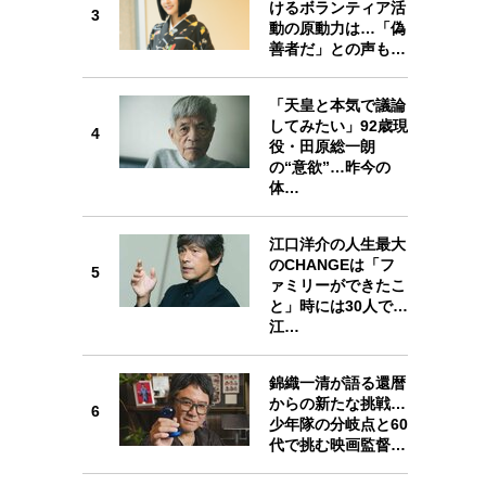
けるボランティア活
プが描く未来
3
3
動の原動力は…「偽
善者だ」との声も…
忘れられない言葉
10代・20代の土台
「天皇と本気で議論
してみたい」92歳現
4
4
役・田原総一朗
ーとの歩み方
親になるということ
の“意欲”…昨今の
体…
一生モノの愛用品
デザイン
江口洋介の人生最大
のCHANGEは「フ
5
5
ァミリーができたこ
と」時には30人で…
江…
錦織一清が語る還暦
6
からの新たな挑戦…
6
少年隊の分岐点と60
代で挑む映画監督…