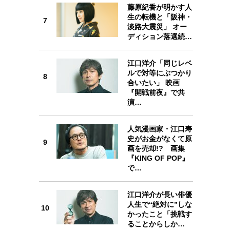
藤原紀香が明かす人
生の転機と「阪神・
7
7
淡路大震災」 オー
ディション落選続…
江口洋介「同じレベ
ルで対等にぶつかり
8
8
合いたい」 映画
『開戦前夜』で共
演…
人気漫画家・江口寿
9
史がお金がなくて原
9
画を売却!? 画集
『KING OF POP』
で…
江口洋介が長い俳優
10
人生で“絶対に”しな
10
かったこと「挑戦す
ることからしか…