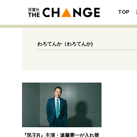
TOP
わろてんか
（わろてんか)
注目の記事テーマで探す
SPECIAL
サイトの核・哲学
キャリア・働き方
『民王R』主演・遠藤憲一が入れ替