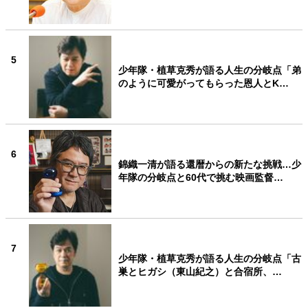
5
少年隊・植草克秀が語る人生の分岐点「弟
のように可愛がってもらった恩人とK…
6
錦織一清が語る還暦からの新たな挑戦…少
年隊の分岐点と60代で挑む映画監督…
7
少年隊・植草克秀が語る人生の分岐点「古
巣とヒガシ（東山紀之）と合宿所、…