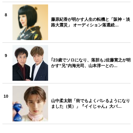
8
藤原紀香が明かす人生の転機と「阪神・淡
路大震災」 オーディション落選続…
9
｢23歳でソロになり、落胆も｣佐藤寛之が明
かす“兄”内海光司、山本淳一との…
10
山中柔太朗「街でもよくバレるようになり
ました（笑）」『イイじゃん』大バ…