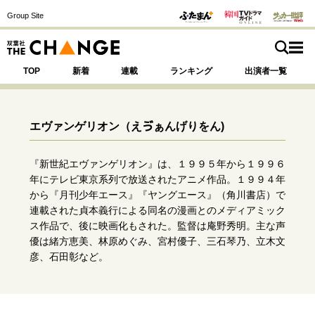
Group Site
TOP
新着
連載
ランキング
出演者一覧
エヴァンゲリオン
（えゔぁんげりをん)
注目の記事テーマで探す
SPECIAL
『新世紀エヴァンゲリオン』は、１９９５年から１９９６
年にテレビ東京系列で放送されたアニメ作品。１９９４年
から『月刊少年エース』『ヤングエース』（角川書店）で
サイトの核・哲学
連載された貞本義行による同名の漫画とのメディアミック
ス作品で、後に映画化もされた。監督は庵野秀明。主な声
運命を変えた出会い
決断の裏側
挫折からの再起
優は緒方恵美、林原めぐみ、宮村優子、三石琴乃、立木文
未知への挑戦
プロフェッショナルの矜持
彦、石田彰など。
表現者の葛藤
人生が動いた日
10代の挫折と原点