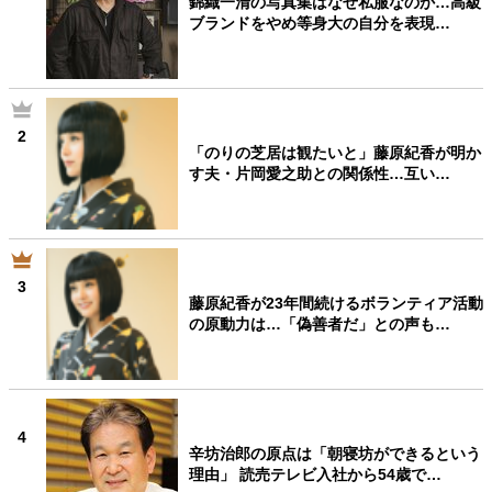
錦織一清の写真集はなぜ私服なのか…高級
ブランドをやめ等身大の自分を表現…
40代からの景色
50代のリアル
美しさの哲学
パートナーとの歩み方
親になるということ
病が教えてくれたこと
移住という選択
熱狂できるもの
一生モノの愛用品
私を彩るエッセンス
60代のネクストステージ
2
「のりの芝居は観たいと」藤原紀香が明か
70代のグランドデザイン
す夫・片岡愛之助との関係性…互い…
社会・カルチャー・マネー
地域とつながる/お金との付き合い方
3
藤原紀香が23年間続けるボランティア活動
の原動力は…「偽善者だ」との声も…
4
辛坊治郎の原点は「朝寝坊ができるという
理由」 読売テレビ入社から54歳で…