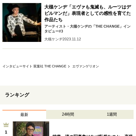
キャリア・働き方
大槻ケンヂ「エヴァも鬼滅も、ルーツはデ
セカンドキャリアの描き方
独立という決断
ビルマンだ」表現者としての感性を育てた
作品たち
大人の学び直し
ファーストキャリアを拓く
アーティスト・大槻ケンヂの「THE CHANGE」イン
夢を掴む選択
タビュー#3
大槻ケンヂ
2023.11.12
経営・ビジネス
リーダーの流儀
変革の原動力
次世代へのバトン
インタビューサイト 双葉社 THE CHANGE
エヴァンゲリオン
トップが描く未来
マインドセット
ランキング
重圧との向き合い方
一流のルーティン
20代の現在地
忘れられない言葉
10代・20代の土台
24時間
1週間
最新
1
ライフスタイル・生き方