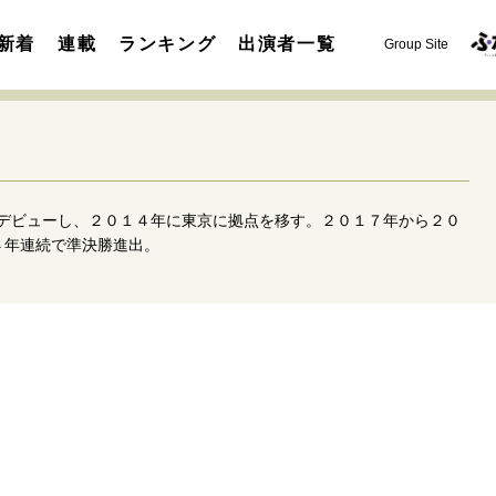
新着
連載
ランキング
出演者一覧
Group Site
デビューし、２０１４年に東京に拠点を移す。２０１７年から２０
４年連続で準決勝進出。
運命を変えた出会い
決断の裏側
挫折からの再起
未知
表現者の葛藤
人生が動いた日
10代の挫折と原点
セカンドキャリアの描き方
独立という決断
大人の学び直し
夢を掴む選択