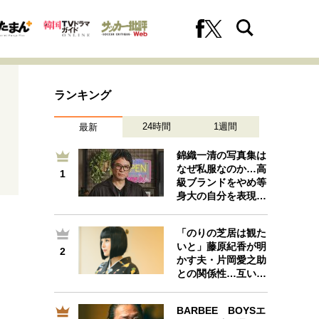
ランキング
24時間
1週間
最新
錦織一清の写真集は
なぜ私服なのか…高
1
1
級ブランドをやめ等
への挑戦
プロフェッショナルの矜持
身大の自分を表現…
「のりの芝居は観た
いと」藤原紀香が明
2
2
ファーストキャリアを拓く
かす夫・片岡愛之助
との関係性…互い…
BARBEE BOYSエ