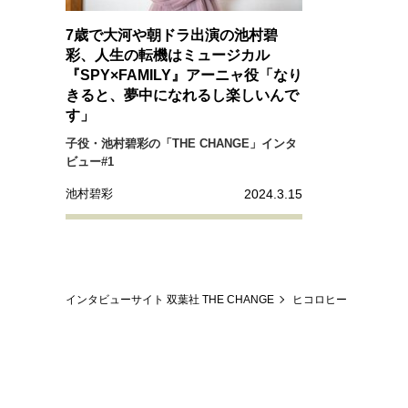
経営・ビジネス
7歳で大河や朝ドラ出演の池村碧
彩、人生の転機はミュージカル
マインドセット
『SPY×FAMILY』アーニャ役「なり
きると、夢中になれるし楽しいんで
す」
ライフスタイル・生き方
子役・池村碧彩の「THE CHANGE」インタ
ビュー#1
2024.3.15
池村碧彩
社会・カルチャー・マネー
インタビューサイト 双葉社 THE CHANGE
ヒコロヒー