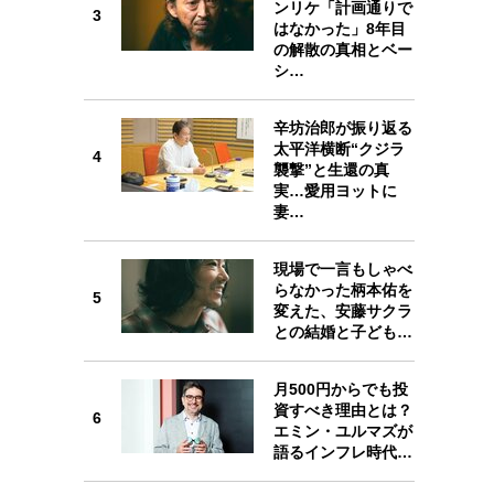
ンリケ「計画通りで
プが描く未来
3
3
はなかった」8年目
の解散の真相とベー
シ…
忘れられない言葉
10代・20代の土台
辛坊治郎が振り返る
4
太平洋横断“クジラ
4
ーとの歩み方
親になるということ
襲撃”と生還の真
実…愛用ヨットに
一生モノの愛用品
妻…
デザイン
5
現場で一言もしゃべ
らなかった柄本佑を
5
変えた、安藤サクラ
との結婚と子ども…
6
月500円からでも投
資すべき理由とは？
6
エミン・ユルマズが
語るインフレ時代…