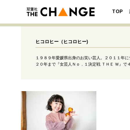
TOP
ヒコロヒー
（ヒコロヒー)
１９８９年愛媛県出身のお笑い芸人。２０１１年に
注目の記事テーマで探す
SPECIAL
２０年まで『女芸人Ｎｏ．１決定戦 ＴＨＥ Ｗ』で
サイトの核・哲学
キャリア・働き方