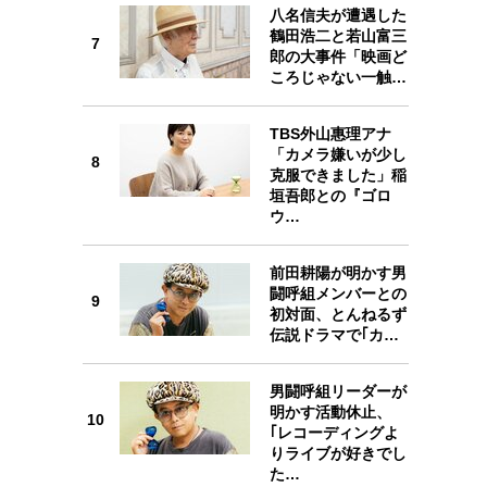
7
八名信夫が遭遇した
鶴田浩二と若山富三
7
郎の大事件「映画ど
ころじゃない一触…
TBS外山惠理アナ
8
「カメラ嫌いが少し
8
克服できました」稲
垣吾郎との『ゴロ
ウ…
前田耕陽が明かす男
9
闘呼組メンバーとの
9
初対面、とんねるず
伝説ドラマで｢カ…
男闘呼組リーダーが
明かす活動休止、
10
10
｢レコーディングよ
りライブが好きでし
た…