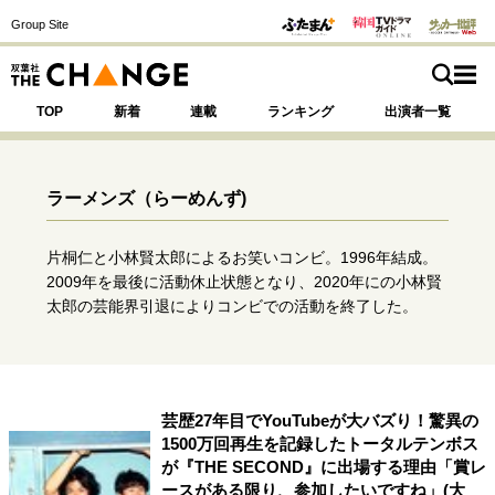
Group Site
TOP
新着
連載
ランキング
出演者一覧
ラーメンズ
（らーめんず)
注目の記事テーマで探す
SPECIAL
片桐仁と小林賢太郎によるお笑いコンビ。1996年結成。
2009年を最後に活動休止状態となり、2020年にの小林賢
太郎の芸能界引退によりコンビでの活動を終了した。
サイトの核・哲学
運命を変えた出会い
決断の裏側
挫折からの再起
未知への挑戦
プロフェッショナルの矜持
表現者の葛藤
人生が動いた日
10代の挫折と原点
芸歴27年目でYouTubeが大バズり！驚異の
1500万回再生を記録したトータルテンボス
が『THE SECOND』に出場する理由「賞レ
ースがある限り、参加したいですね」(大