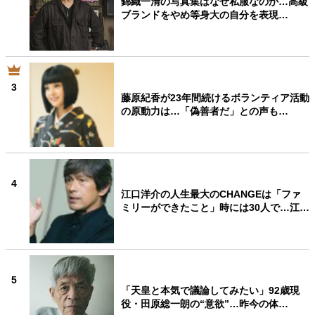
錦織一清の写真集はなぜ私服なのか…高級
ブランドをやめ等身大の自分を表現…
3
藤原紀香が23年間続けるボランティア活動
の原動力は…「偽善者だ」との声も…
4
江口洋介の人生最大のCHANGEは「ファ
ミリーができたこと」時には30人で…江…
5
「天皇と本気で議論してみたい」92歳現
役・田原総一朗の“意欲”…昨今の体…