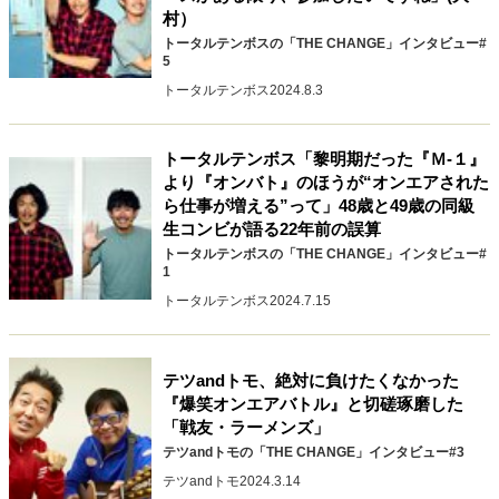
キャリア・働き方
村）
トータルテンボスの「THE CHANGE」インタビュー#
セカンドキャリアの描き方
独立という決断
5
大人の学び直し
ファーストキャリアを拓く
トータルテンボス
2024.8.3
夢を掴む選択
トータルテンボス「黎明期だった『Ｍ‐１』
より『オンバト』のほうが“オンエアされた
経営・ビジネス
ら仕事が増える”って」48歳と49歳の同級
リーダーの流儀
変革の原動力
次世代へのバトン
生コンビが語る22年前の誤算
トップが描く未来
トータルテンボスの「THE CHANGE」インタビュー#
1
トータルテンボス
2024.7.15
マインドセット
重圧との向き合い方
一流のルーティン
20代の現在地
テツandトモ、絶対に負けたくなかった
忘れられない言葉
10代・20代の土台
『爆笑オンエアバトル』と切磋琢磨した
「戦友・ラーメンズ」
テツandトモの「THE CHANGE」インタビュー#3
テツandトモ
2024.3.14
ライフスタイル・生き方