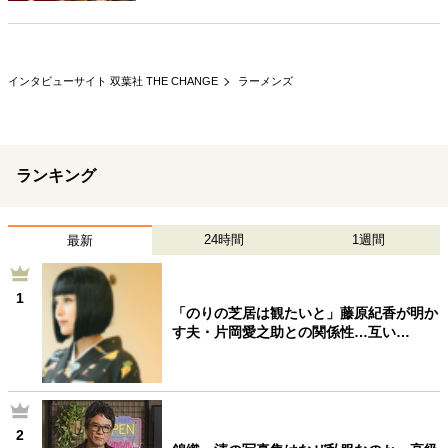
40代からの景色
50代のリアル
美しさの哲学
パートナーとの歩み方
親になるということ
病が教えてくれたこと
移住という選択
インタビューサイト 双葉社 THE CHANGE
ラーメンズ
熱狂できるもの
一生モノの愛用品
私を彩るエッセンス
60代のネクストステージ
70代のグランドデザイン
ランキング
社会・カルチャー・マネー
24時間
1週間
最新
地域とつながる/お金との付き合い方
1
「のりの芝居は観たいと」藤原紀香が明か
す夫・片岡愛之助との関係性…互い…
2