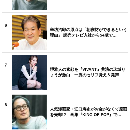
6
辛坊治郎の原点は「朝寝坊ができるという
理由」 読売テレビ入社から54歳で…
7
堺雅人の素顔を『VIVANT』共演の珠城り
ょうが激白…一流のセリフ覚え＆発声…
8
人気漫画家・江口寿史がお金がなくて原画
を売却!? 画集『KING OF POP』で…