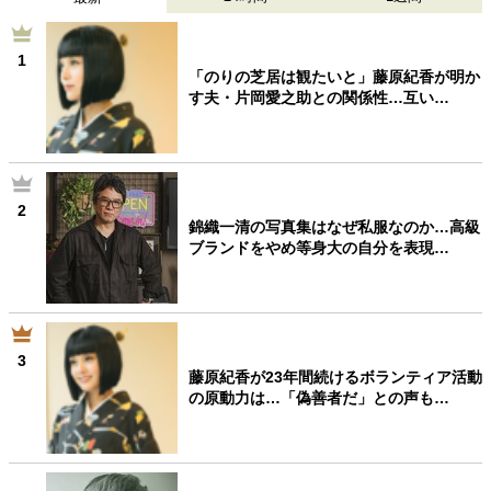
40代からの景色
50代のリアル
美しさの哲学
パートナーとの歩み方
親になるということ
1
「のりの芝居は観たいと」藤原紀香が明か
病が教えてくれたこと
移住という選択
す夫・片岡愛之助との関係性…互い…
熱狂できるもの
一生モノの愛用品
私を彩るエッセンス
60代のネクストステージ
70代のグランドデザイン
2
錦織一清の写真集はなぜ私服なのか…高級
社会・カルチャー・マネー
ブランドをやめ等身大の自分を表現…
地域とつながる/お金との付き合い方
3
藤原紀香が23年間続けるボランティア活動
の原動力は…「偽善者だ」との声も…