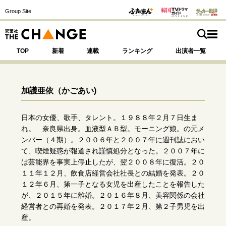
Group Site
TOP
新着
連載
ランキング
出演者一覧
加護亜依
（かごあい)
注目の記事テーマで探す
SPECIAL
日本の女優、歌手、タレント。１９８８年２月７日生ま
れ。 奈良県出身。血液型ＡＢ型。モーニング娘。の元メ
ンバー（４期）。２００６年と２００７年に週刊誌におい
サイトの核・哲学
て、喫煙疑惑が報道され謹慎処分となった。２００７年に
は芸能界を事実上停止したが、翌２００８年に復活。２０
運命を変えた出会い
決断の裏側
挫折からの再起
１１年１２月、飲食店経営会社社長との結婚を発表。２０
未知への挑戦
プロフェッショナルの矜持
１２年６月、第一子となる女児を出産したことを報告した
表現者の葛藤
人生が動いた日
10代の挫折と原点
が、２０１５年に離婚。２０１６年８月、美容関係の会社
経営者との再婚を発表。２０１７年２月、第２子男児を出
産。