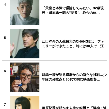
4
「天皇と本気で議論してみたい」92歳現
役・田原総一朗の“意欲”…昨今の体…
5
江口洋介の人生最大のCHANGEは「ファ
ミリーができたこと」時には30人で…江…
6
錦織一清が語る還暦からの新たな挑戦…少
年隊の分岐点と60代で挑む映画監督…
7
藤原紀香が明かす人生の転機と「阪神・淡