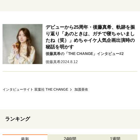
キャリア・働き方
セカンドキャリアの描き方
独立という決断
大人の学び直し
ファーストキャリアを拓く
デビューから25周年・後藤真希、軌跡を振
夢を掴む選択
り返り「あのときは、ガチで寝ちゃいまし
たね（笑）」めちゃイケ人気企画出演時の
秘話を明かす
経営・ビジネス
後藤真希の「THE CHANGE」インタビュー#2
後藤真希
2024.8.12
リーダーの流儀
変革の原動力
次世代へのバトン
トップが描く未来
インタビューサイト 双葉社 THE CHANGE
加護亜依
マインドセット
重圧との向き合い方
一流のルーティン
20代の現在地
忘れられない言葉
10代・20代の土台
ランキング
ライフスタイル・生き方
24時間
1週間
最新