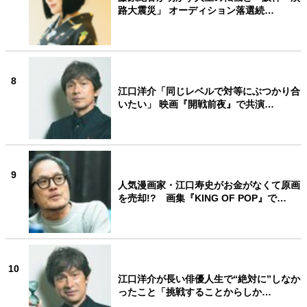
路大震災」 オーディション落選続…
8
江口洋介「同じレベルで対等にぶつかり合
いたい」 映画『開戦前夜』で共演…
9
人気漫画家・江口寿史がお金がなくて原画
を売却!? 画集『KING OF POP』で…
10
江口洋介が長い俳優人生で“絶対に”しなか
ったこと「挑戦することからしか…